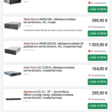
88887107
fiber_manual_record
Ei varastossa
LISÄÄ KORIIN
SilverStone
RM45-360, räkkiasennettava
399,90 €
serverikotelo, 4U, musta
SST-RM45-360
fiber_manual_record
Toimittajilla
Uudelleenmääriteltyä joustavuutta ja monipuolisuutta!
LISÄÄ KORIIN
SilverStone
RM43-320-RS, räkkiasennettava 20-
1 059,90 €
paikkainen serverikotelo, 4U, musta/harmaa
SST-RM43-320-RS
fiber_manual_record
Ei varastossa
LISÄÄ KORIIN
Inter-Tech
2U 2129-N, räkkiasennettava
164,90 €
serverikotelo, musta/harmaa
88887194
fiber_manual_record
Toimittajilla
LISÄÄ KORIIN
Alphacool
ES 1U - 19" - ServerRack -
299,90 €
Watercooling ready, räkkiasennettava
serverikotelo, musta/harmaa
fiber_manual_record
Toimittajilla
AT1020322
LISÄÄ KORIIN