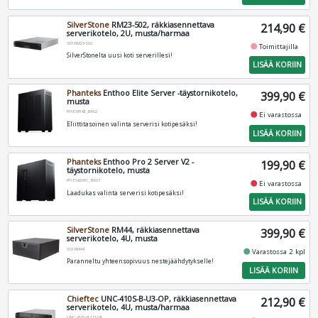
SilverStone
RM23-502, räkkiasennettava
214,90 €
serverikotelo, 2U, musta/harmaa
SST-RM23-502
fiber_manual_record
Toimittajilla
SilverStonelta uusi koti serverillesi!
LISÄÄ KORIIN
Phanteks
Enthoo Elite Server -täystornikotelo,
399,90 €
musta
PH-ES916E_BK02
fiber_manual_record
Ei varastossa
Eliittitasoinen valinta serverisi kotipesäksi!
LISÄÄ KORIIN
Phanteks
Enthoo Pro 2 Server V2 -
199,90 €
täystornikotelo, musta
PH-ES620PC_BK03
fiber_manual_record
Ei varastossa
Laadukas valinta serverisi kotipesäksi!
LISÄÄ KORIIN
SilverStone
RM44, räkkiasennettava
399,90 €
serverikotelo, 4U, musta
SST-RM44
fiber_manual_record
Varastossa 2 kpl
Paranneltu yhteensopivuus nestejäähdytykselle!
LISÄÄ KORIIN
Chieftec
UNC-410S-B-U3-OP, räkkiasennettava
212,90 €
serverikotelo, 4U, musta/harmaa
UNC-410S-B-U3-OP