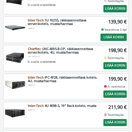
fiber_manual_record
Toimittajilla
Ei sisällä virtalähdettä
LISÄÄ KORIIN
Inter-Tech
1U 10255, räkkiasennettava
139,90 €
serverikotelo, musta/harmaa
88887101
fiber_manual_record
Varastossa 2 kpl
LISÄÄ KORIIN
Chieftec
UNC-409S-B-OP, räkkiasennettava
198,90 €
serverikotelo, 4U, musta/harmaa
UNC-409S-B-OP
fiber_manual_record
Toimittajilla
Ei sisällä virtalähdettä
LISÄÄ KORIIN
Inter-Tech
IPC 4F28, räkkiasennettava kotelo,
199,90 €
4U, musta/harmaa
88887352
fiber_manual_record
Ei varastossa
LISÄÄ KORIIN
Inter-Tech
4U 4098-S, 19" Rack-kotelo, musta
211,90 €
88887177
fiber_manual_record
Toimittajilla
LISÄÄ KORIIN