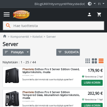
brightness_medium
Blogi
UKK
Yritysmyynti
Yhteystiedot
FI
menu
person
shopping_cart
search
Jimms.fi
home
Komponentit
Kotelot
Server
Server
sort
Pisteytys
filter_list
SUODATA
apps
grid_view
table_rows
Näytetään
:
1 - 25 / 44
Phanteks
Enthoo Pro II Server Edition Closed,
179,90 €
täystornikotelo, musta
PH-ES620PC_BK02
fiber_manual_record
Varastossa 2 kpl
Suunniteltu äärimmäistä suorituskykyä ajatellen!
LISÄÄ KORIIN
Phanteks
Enthoo Pro II Server Edition
202,90 €
Tempered Glass, ikkunallinen täystornikotelo,
musta
fiber_manual_record
Varastossa 1 kpl
PH-ES620PTG_BK02
LISÄÄ KORIIN
Suunniteltu äärimmäistä suorituskykyä ajatellen!