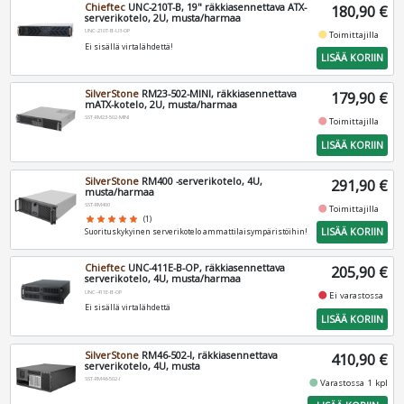
Chieftec
UNC-210T-B, 19" räkkiasennettava ATX-
180,90 €
serverikotelo, 2U, musta/harmaa
UNC-210T-B-U3-OP
fiber_manual_record
Toimittajilla
Ei sisällä virtalähdettä!
LISÄÄ KORIIN
SilverStone
RM23-502-MINI, räkkiasennettava
179,90 €
mATX-kotelo, 2U, musta/harmaa
SST-RM23-502-MINI
fiber_manual_record
Toimittajilla
LISÄÄ KORIIN
SilverStone
RM400 -serverikotelo, 4U,
291,90 €
musta/harmaa
SST-RM400
fiber_manual_record
Toimittajilla
star
star
star
star
star
(1)
LISÄÄ KORIIN
Suorituskykyinen serverikotelo ammattilaisympäristöihin!
Chieftec
UNC-411E-B-OP, räkkiasennettava
205,90 €
serverikotelo, 4U, musta/harmaa
UNC-411E-B-OP
fiber_manual_record
Ei varastossa
Ei sisällä virtalähdettä
LISÄÄ KORIIN
SilverStone
RM46-502-I, räkkiasennettava
410,90 €
serverikotelo, 4U, musta
SST-RM46-502-I
fiber_manual_record
Varastossa 1 kpl