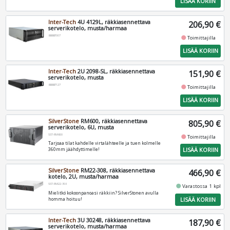
LISÄÄ KORIIN
Inter-Tech
4U 4129L, räkkiasennettava
206,90 €
serverikotelo, musta/harmaa
88887007
fiber_manual_record
Toimittajilla
LISÄÄ KORIIN
Inter-Tech
2U 2098-SL, räkkiasennettava
151,90 €
serverikotelo, musta
88887127
fiber_manual_record
Toimittajilla
LISÄÄ KORIIN
SilverStone
RM600, räkkiasennettava
805,90 €
serverikotelo, 6U, musta
SST-RM600
fiber_manual_record
Toimittajilla
Tarjoaa tilat kahdelle virtalähteelle ja tuen kolmelle
LISÄÄ KORIIN
360mm jäähdyttimelle!
SilverStone
RM22-308, räkkiasennettava
466,90 €
kotelo, 2U, musta/harmaa
SST-RM22-308
fiber_manual_record
Varastossa 1 kpl
Mielitkö kokoonpanoasi räkkiin? SilverStonen avulla
LISÄÄ KORIIN
homma hoituu!
Inter-Tech
3U 30248, räkkiasennettava
187,90 €
serverikotelo, musta/harmaa