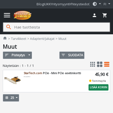
brightness_medium
Blogi
UKK
Yritysmyynti
Yhteystiedot
FI
menu
person
shopping_cart
search
Jimms.fi
home
Tarvikkeet
Adapterit/Jakajat
Muut
Muut
sort
Pisteytys
filter_list
SUODATA
apps
grid_view
table_rows
Näytetään
:
1 - 1 / 1
StarTech.com
PCIe - Mini PCIe -sovitinkortti
45,90 €
PEX2MPEX
fiber_manual_record
Toimittajilla
LISÄÄ KORIIN
tag
25