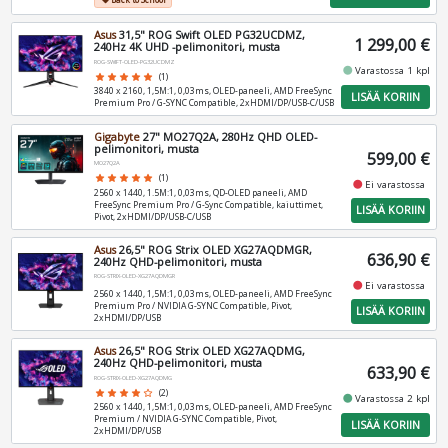
local_offer
Asus
31,5" ROG Swift OLED PG32UCDMZ,
1 299,00 €
240Hz 4K UHD -pelimonitori, musta
ROG-SWIFT-OLED-PG32UCDMZ
fiber_manual_record
Varastossa 1 kpl
star
star
star
star
star
(1)
3840 x 2160, 1,5M:1, 0,03ms, OLED-paneeli, AMD FreeSync
LISÄÄ KORIIN
Premium Pro / G-SYNC Compatible, 2xHDMI/DP/USB-C/USB
Gigabyte
27" MO27Q2A, 280Hz QHD OLED-
pelimonitori, musta
599,00 €
MO27Q2A
star
star
star
star
star
(1)
fiber_manual_record
Ei varastossa
2560 x 1440, 1.5M:1, 0,03ms, QD-OLED paneeli, AMD
FreeSync Premium Pro / G-Sync Compatible, kaiuttimet,
LISÄÄ KORIIN
Pivot, 2xHDMI/DP/USB-C/USB
Asus
26,5" ROG Strix OLED XG27AQDMGR,
636,90 €
240Hz QHD-pelimonitori, musta
ROG-STRIX-OLED-XG27AQDMGR
fiber_manual_record
Ei varastossa
2560 x 1440, 1,5M:1, 0,03ms, OLED-paneeli, AMD FreeSync
Premium Pro / NVIDIA G-SYNC Compatible, Pivot,
LISÄÄ KORIIN
2xHDMI/DP/USB
Asus
26,5" ROG Strix OLED XG27AQDMG,
240Hz QHD-pelimonitori, musta
633,90 €
ROG-STRIX-OLED-XG27AQDMG
star
star
star
star
star_border
(2)
fiber_manual_record
Varastossa 2 kpl
2560 x 1440, 1,5M:1, 0,03ms, OLED-paneeli, AMD FreeSync
Premium / NVIDIA G-SYNC Compatible, Pivot,
LISÄÄ KORIIN
2xHDMI/DP/USB