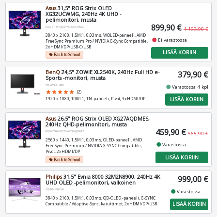
Asus
31,5" ROG Strix OLED
XG32UCWMG, 240Hz 4K UHD -
pelimonitori, musta
899,90 €
ROG-STRIX-OLED-XG32UCWMG
1 199,90 €
3840 x 2160, 1.5M:1, 0,03ms, WOLED-paneeli, AMD
fiber_manual_record
Ei varastossa
FreeSync Premium Pro / NVIDIA G-Sync Compatible,
2xHDMI/DP/USB-C/USB
LISÄÄ KORIIN
Back to School
local_offer
BenQ
24,5" ZOWIE XL2540K, 240Hz Full HD e-
379,90 €
Sports -monitori, musta
9H.LJMLB.QBE
fiber_manual_record
Varastossa 4 kpl
star
star
star
star
star
(2)
LISÄÄ KORIIN
1920 x 1080, 1000:1, TN-paneeli, Pivot, 3xHDMI/DP
Asus
26,5" ROG Strix OLED XG27AQDMES,
240Hz QHD-pelimonitori, musta
459,90 €
ROG-STRIX-OLED-XG27AQDMES
565,90 €
2560 x 1440, 1,5M:1, 0,03ms, OLED-paneeli, AMD
fiber_manual_record
Varastossa
FreeSync Premium / NVIDIA G-SYNC Compatible,
Pivot, 2xHDMI/DP
LISÄÄ KORIIN
Back to School
local_offer
Philips
31,5" Evnia 8000 32M2N8900, 240Hz 4K
999,00 €
UHD OLED -pelimonitori, valkoinen
32M2N8900/00
fiber_manual_record
Varastossa
3840 x 2160, 1,5M:1, 0,03ms, QD-OLED -paneeli, G-SYNC
LISÄÄ KORIIN
Compatible / Adaptive-Sync, kaiuttimet, 2xHDMI/DP/USB