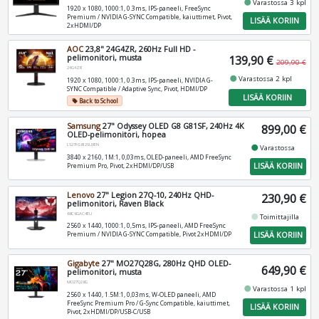
fiber_manual_record
Varastossa 3 kpl
1920 x 1080, 1000:1, 0.3ms, IPS-paneeli, FreeSync
Premium / NVIDIA G-SYNC Compatible, kaiuttimet, Pivot,
LISÄÄ KORIIN
2xHDMI/DP
AOC
23,8" 24G4ZR, 260Hz Full HD -
pelimonitori, musta
139,90 €
209,90 €
24G4ZR
fiber_manual_record
Varastossa 2 kpl
1920 x 1080, 1000:1, 0.3ms, IPS-paneeli, NVIDIA G-
SYNC Compatible / Adaptive Sync, Pivot, HDMI/DP
LISÄÄ KORIIN
Back to School
local_offer
Samsung
27" Odyssey OLED G8 G81SF, 240Hz 4K
899,00 €
OLED-pelimonitori, hopea
LS27FG812SUXEN
fiber_manual_record
Varastossa
3840 x 2160, 1M:1, 0,03ms, OLED-paneeli, AMD FreeSync
LISÄÄ KORIIN
Premium Pro, Pivot, 2xHDMI/DP/USB
Lenovo
27" Legion 27Q-10, 240Hz QHD-
230,90 €
pelimonitori, Raven Black
68C6GAC4EU
fiber_manual_record
Toimittajilla
2560 x 1440, 1000:1, 0,5ms, IPS-paneeli, AMD FreeSync
LISÄÄ KORIIN
Premium / NVIDIA G-SYNC Compatible, Pivot 2xHDMI/DP
Gigabyte
27" MO27Q28G, 280Hz QHD OLED-
649,90 €
pelimonitori, musta
MO27Q28G
fiber_manual_record
Varastossa 1 kpl
2560 x 1440, 1.5M:1, 0,03ms, W-OLED paneeli, AMD
FreeSync Premium Pro / G-Sync Compatible, kaiuttimet,
LISÄÄ KORIIN
Pivot, 2xHDMI/DP/USB-C/USB