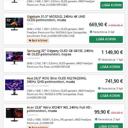
2560 x 1440, 1,5M:1, 0,03ms, OLED-paneeli, AMD FreeSync
LISÄÄ KORIIN
Premium, Pivot, 2xHDMI/DP/USB-C
Gigabyte
31,5" MO32U2, 240Hz 4K UHD
OLED-pelimonitori, musta
669,90 €
MO32U2
1 099,00 €
3840 x 2160, 1.5M:1, 0,03ms, OLED-paneeli, AMD
fiber_manual_record
Varastossa 3 kpl
FreeSync Premium Pro / NVIDIA G-Sync Compatible,
kaiuttimet, Pivot, 2xHDMI/DP/USB-C/USB
LISÄÄ KORIIN
Back to School
local_offer
Samsung
32" Odyssey OLED G8 G81SF, 240Hz
1 149,90 €
4K OLED-pelimonitori, hopea
LS32FG812SUXEN
fiber_manual_record
Varastossa 1 kpl
3840 x 2160, 1M:1, 0,03ms, OLED-paneeli, AMD FreeSync
LISÄÄ KORIIN
Premium Pro, Pivot, 2xHDMI/DP/USB
Asus
26,5" ROG Strix OLED XG27AQDNG,
741,90 €
360Hz QHD-pelimonitori, musta
ROG-STRIX-OLED-XG27AQDNG
fiber_manual_record
Varastossa 3 kpl
2560 x 1440, 1,5M:1, 0,03ms, OLED-paneeli, AMD FreeSync
Premium Pro / NVIDIA G-SYNC Compatible, Pivot,
LISÄÄ KORIIN
2xHDMI/DP/USB
Acer
23,8" Nitro XF240Y W3, 240Hz Full HD -
pelimonitori, musta
99,90 €
159,90 €
UM.QX0EE.320
fiber_manual_record
Varastossa 2 kpl
1920 x 1080, 100M:1, 0,5ms, IPS-paneeli, AMD FreeSync
Premium, 2xHDMI/DP
LISÄÄ KORIIN
Back to School