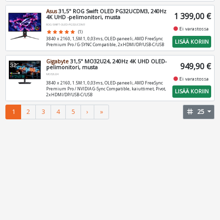
Asus
31,5" ROG Swift OLED PG32UCDM3, 240Hz
1 399,00 €
4K UHD -pelimonitori, musta
ROG-SWIFT-OLED-PG32UCDM3
fiber_manual_record
Ei varastossa
star
star
star
star
star
(1)
3840 x 2160, 1,5M:1, 0,03ms, OLED-paneeli, AMD FreeSync
LISÄÄ KORIIN
Premium Pro / G-SYNC Compatible, 2xHDMI/DP/USB-C/USB
Gigabyte
31,5" MO32U24, 240Hz 4K UHD OLED-
949,90 €
pelimonitori, musta
MO32U24
fiber_manual_record
Ei varastossa
3840 x 2160, 1.5M:1, 0,03ms, OLED-paneeli, AMD FreeSync
Premium Pro / NVIDIA G-Sync Compatible, kaiuttimet, Pivot,
LISÄÄ KORIIN
2xHDMI/DP/USB-C/USB
1
2
3
4
5
›
»
tag
25