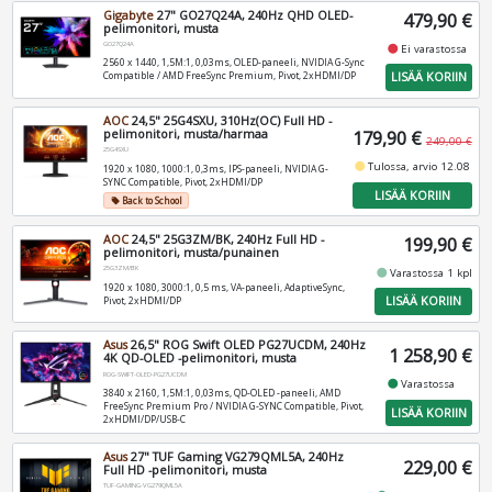
Gigabyte
27" GO27Q24A, 240Hz QHD OLED-
479,90 €
pelimonitori, musta
GO27Q24A
fiber_manual_record
Ei varastossa
2560 x 1440, 1,5M:1, 0,03ms, OLED-paneeli, NVIDIA G-Sync
LISÄÄ KORIIN
Compatible / AMD FreeSync Premium, Pivot, 2xHDMI/DP
AOC
24,5" 25G4SXU, 310Hz(OC) Full HD -
pelimonitori, musta/harmaa
179,90 €
249,00 €
25G4SXU
fiber_manual_record
Tulossa, arvio 12.08
1920 x 1080, 1000:1, 0,3ms, IPS-paneeli, NVIDIA G-
SYNC Compatible, Pivot, 2xHDMI/DP
LISÄÄ KORIIN
Back to School
local_offer
AOC
24,5" 25G3ZM/BK, 240Hz Full HD -
199,90 €
pelimonitori, musta/punainen
25G3ZM/BK
fiber_manual_record
Varastossa 1 kpl
1920 x 1080, 3000:1, 0,5 ms, VA-paneeli, AdaptiveSync,
LISÄÄ KORIIN
Pivot, 2xHDMI/DP
Asus
26,5" ROG Swift OLED PG27UCDM, 240Hz
1 258,90 €
4K QD-OLED -pelimonitori, musta
ROG-SWIFT-OLED-PG27UCDM
fiber_manual_record
Varastossa
3840 x 2160, 1,5M:1, 0,03ms, QD-OLED -paneeli, AMD
FreeSync Premium Pro / NVIDIA G-SYNC Compatible, Pivot,
LISÄÄ KORIIN
2xHDMI/DP/USB-C
Asus
27" TUF Gaming VG279QML5A, 240Hz
229,00 €
Full HD -pelimonitori, musta
TUF-GAMING-VG279QML5A