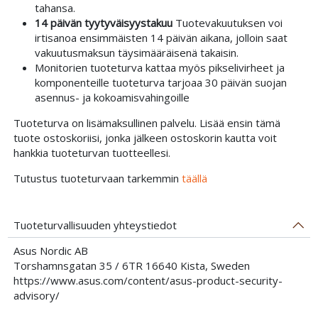
tahansa.
14 päivän tyytyväisyystakuu
Tuotevakuutuksen voi
irtisanoa ensimmäisten 14 päivän aikana, jolloin saat
vakuutusmaksun täysimääräisenä takaisin.
Monitorien tuoteturva kattaa myös pikselivirheet ja
komponenteille tuoteturva tarjoaa 30 päivän suojan
asennus- ja kokoamisvahingoille
Tuoteturva on lisämaksullinen palvelu. Lisää ensin tämä
tuote ostoskoriisi, jonka jälkeen ostoskorin kautta voit
hankkia tuoteturvan tuotteellesi.
Tutustus tuoteturvaan tarkemmin
täällä
Tuoteturvallisuuden yhteystiedot
Asus Nordic AB
Torshamnsgatan 35 / 6TR 16640 Kista, Sweden
https://www.asus.com/content/asus-product-security-
advisory/