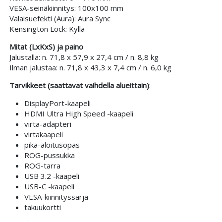
VESA-seinäkiinnitys: 100x100 mm
Valaisuefekti (Aura): Aura Sync
Kensington Lock: Kyllä
Mitat (LxKxS) ja paino
Jalustalla: n. 71,8 x 57,9 x 27,4 cm / n. 8,8 kg
Ilman jalustaa: n. 71,8 x 43,3 x 7,4 cm / n. 6,0 kg
Tarvikkeet (saattavat vaihdella alueittain)
:
DisplayPort-kaapeli
HDMI Ultra High Speed -kaapeli
virta-adapteri
virtakaapeli
pika-aloitusopas
ROG-pussukka
ROG-tarra
USB 3.2 -kaapeli
USB-C -kaapeli
VESA-kiinnityssarja
takuukortti