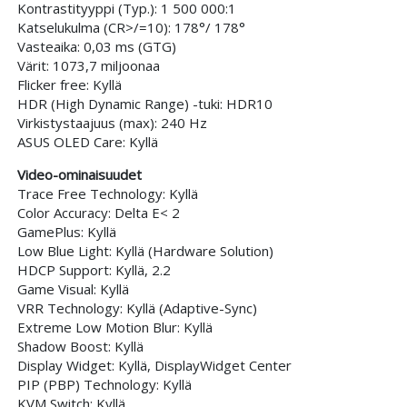
Kontrastityyppi (Typ.): 1 500 000:1
Katselukulma (CR>/=10): 178°/ 178°
Vasteaika: 0,03 ms (GTG)
Värit: 1073,7 miljoonaa
Flicker free: Kyllä
HDR (High Dynamic Range) -tuki: HDR10
Virkistystaajuus (max): 240 Hz
ASUS OLED Care: Kyllä
Video-ominaisuudet
Trace Free Technology: Kyllä
Color Accuracy: Delta E< 2
GamePlus: Kyllä
Low Blue Light: Kyllä (Hardware Solution)
HDCP Support: Kyllä, 2.2
Game Visual: Kyllä
VRR Technology: Kyllä (Adaptive-Sync)
Extreme Low Motion Blur: Kyllä
Shadow Boost: Kyllä
Display Widget: Kyllä, DisplayWidget Center
PIP (PBP) Technology: Kyllä
KVM Switch: Kyllä