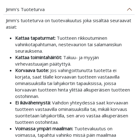
Jimm's Tuoteturva
Jimm's tuoteturva on tuotevakuutus joka sisältää seuraavat
asiat:
Kattaa tapaturmat:
Tuotteen rikkoutuminen
vahinkotapahtuman, nestevaurion tai salamaniskun
seurauksena.
Kattaa toimintahäiriöt:
Takuu- ja myyjän
virhevastuuajan päätyttyä.
Korvaava tuote:
Jos vahingoittunutta tuotetta ei
korjata, saat tilalle korvaavan tuotteen vastaavilla
ominaisuuksilla tai lahjakortin tapauksissa, joissa
korvaavan tuotteen hinta ylittää alkuperäisen tuotteen
ostohinnan.
Ei ikävähennystä:
Vaihdon yhteydessä saat korvaavan
tuotteen vastaavilla ominaisuuksilla tai, mikäli korvaus
suoritetaan lahjakortilla, sen arvo vastaa alkuperäisen
tuotteen ostohintaa.
Voimassa ympäri maailman:
Tuotevakuutus on
voimassa, tapahtui vahinko missä päin maailmaa