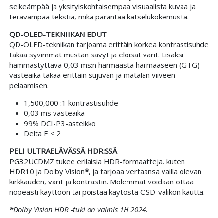
selkeämpää ja yksityiskohtaisempaa visuaalista kuvaa ja
terävämpää tekstiä, mikä parantaa katselukokemusta.
QD-OLED-TEKNIIKAN EDUT
QD-OLED-tekniikan tarjoama erittäin korkea kontrastisuhde
takaa syvimmät mustan sävyt ja eloisat värit. Lisäksi
hämmästyttävä 0,03 ms:n harmaasta harmaaseen (GTG) -
vasteaika takaa erittäin sujuvan ja matalan viiveen
pelaamisen.
1,500,000 :1 kontrastisuhde
0,03 ms vasteaika
99% DCI-P3-asteikko
Delta E < 2
PELI ULTRAELÄVÄSSÄ HDR:SSÄ
PG32UCDMZ tukee erilaisia HDR-formaatteja, kuten
HDR10 ja Dolby Vision
*
, ja tarjoaa vertaansa vailla olevan
kirkkauden, värit ja kontrastin. Molemmat voidaan ottaa
nopeasti käyttöön tai poistaa käytöstä OSD-valikon kautta.
*
Dolby Vision HDR -tuki on valmis 1H 2024.