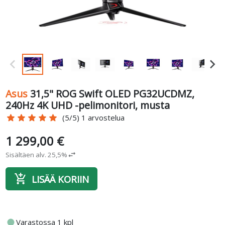
Asus
31,5" ROG Swift OLED PG32UCDMZ,
240Hz 4K UHD -pelimonitori, musta
star
star
star
star
star
(5/5) 1 arvostelua
1 299,00 €
Sisältäen alv. 25,5%
swap_horiz
add_shopping_cart
LISÄÄ KORIIN
fiber_manual_record
Varastossa 1 kpl