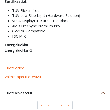
Sertifikaatiot
:
TÜV Flicker-free
TÜV Low Blue Light (Hardware Solution)
VESA DisplayHDR 400 True Black
AMD FreeSync Premium Pro
G-SYNC Compatible
FSC MIX
Energialuokka
Energialuokka: G
Tuotevideo
Valmistajan tuotesivu
Tuotearvostelut
«
‹
›
»