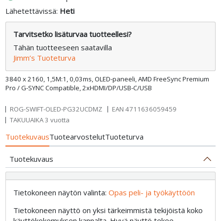
Lähetettävissä:
Heti
Tarvitsetko lisäturvaa tuotteellesi?
Tähän tuotteeseen saatavilla
Jimm’s Tuoteturva
3840 x 2160, 1,5M:1, 0,03ms, OLED-paneeli, AMD FreeSync Premium
Pro / G-SYNC Compatible, 2xHDMI/DP/USB-C/USB
ROG-SWIFT-OLED-PG32UCDMZ
EAN
4711636059459
TAKUUAIKA 3 vuotta
Tuotekuvaus
Tuotearvostelut
Tuoteturva
Tuotekuvaus
Tietokoneen näytön valinta:
Opas peli- ja työkäyttöön
Tietokoneen näyttö on yksi tärkeimmistä tekijöistä koko
käyttökokemuksen kannalta. Hyvä näyttö tekee