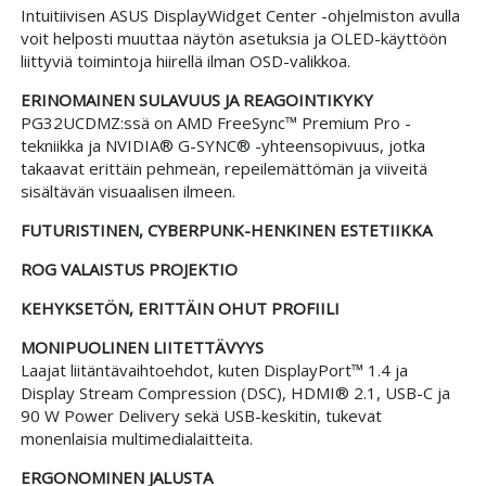
Intuitiivisen ASUS DisplayWidget Center -ohjelmiston avulla
voit helposti muuttaa näytön asetuksia ja OLED-käyttöön
liittyviä toimintoja hiirellä ilman OSD-valikkoa.
ERINOMAINEN SULAVUUS JA REAGOINTIKYKY
PG32UCDMZ:ssä on AMD FreeSync™ Premium Pro -
tekniikka ja NVIDIA® G-SYNC® -yhteensopivuus, jotka
takaavat erittäin pehmeän, repeilemättömän ja viiveitä
sisältävän visuaalisen ilmeen.
FUTURISTINEN, CYBERPUNK-HENKINEN ESTETIIKKA
ROG VALAISTUS PROJEKTIO
KEHYKSETÖN, ERITTÄIN OHUT PROFIILI
MONIPUOLINEN LIITETTÄVYYS
Laajat liitäntävaihtoehdot, kuten DisplayPort™ 1.4 ja
Display Stream Compression (DSC), HDMI® 2.1, USB-C ja
90 W Power Delivery sekä USB-keskitin, tukevat
monenlaisia multimedialaitteita.
ERGONOMINEN JALUSTA