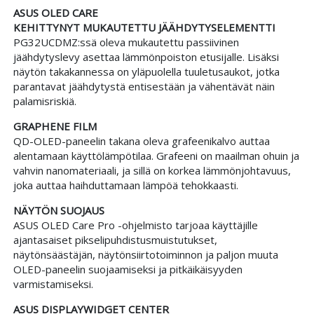
ASUS OLED CARE
KEHITTYNYT MUKAUTETTU JÄÄHDYTYSELEMENTTI
PG32UCDMZ:ssä oleva mukautettu passiivinen
jäähdytyslevy asettaa lämmönpoiston etusijalle. Lisäksi
näytön takakannessa on yläpuolella tuuletusaukot, jotka
parantavat jäähdytystä entisestään ja vähentävät näin
palamisriskiä.
GRAPHENE FILM
QD-OLED-paneelin takana oleva grafeenikalvo auttaa
alentamaan käyttölämpötilaa. Grafeeni on maailman ohuin ja
vahvin nanomateriaali, ja sillä on korkea lämmönjohtavuus,
joka auttaa haihduttamaan lämpöä tehokkaasti.
NÄYTÖN SUOJAUS
ASUS OLED Care Pro -ohjelmisto tarjoaa käyttäjille
ajantasaiset pikselipuhdistusmuistutukset,
näytönsäästäjän, näytönsiirtotoiminnon ja paljon muuta
OLED-paneelin suojaamiseksi ja pitkäikäisyyden
varmistamiseksi.
ASUS DISPLAYWIDGET CENTER