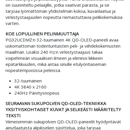
on suunniteltu pelaajille, jotka vaativat parasta, ja se
tarjoaa lyömättömän yhdistelmän kokoa, kuvanlaatua ja
virkistystaajuuden nopeutta riemastuttavia pelikokemuksia
varten.
KOE LOPULLINEN PELINMUUTTAJA
PG32UCDMZ:n 32-tuumainen 4K QD-OLED-paneeli avaa
uskomattoman todentuntuisten peli- ja viihdekokemusten
maailman. Lisäksi 240 Hz:n virkistystaajuus takaa
voipehmeän visuaalisen ilmeen ja eliminoi liikkeen
epätarkkuuden, mikä antaa sinulle etulyöntiaseman
nopeatempoisissa peleissä.
32-tuumainen
4K 3840 x 2160
240Hz Päivitysnopeus
SEURAAVAN SUKUPOLVEN QD-OLED-TEKNIIKKA
YKSITYISKOHTAISET KUVAT JA SELKEÄSTI MÄÄRITELTY
TEKSTI
Viimeisimmän sukupolven QD-OLED-paneelit hyödyntävät
ainutlaatuista alipikselien sijoittelua, joka tarjoaa