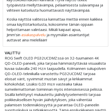
työpäivistä miellyttävämpiä, pelaamisesta sulavampaa ja
viihteen katselusta huomattavasti näyttävämpää.
Koska näyttöä valitessa kannattaa miettiä ennen kaikkea
omaa käyttötarkoitusta, kokosimme tämän oppaan
helpottamaan valintaasi. Mikäli kaipaat apua,
Jimm’sin
asiakaspalvelu
ja myymälän asiantuntijat
auttavat aina mielellään!
VALITTU
ROG Swift OLED PG32UCDMZ:ssä on 32-tuumainen 4K
QD-OLED-paneeli, joka tarjoaa hämmästyttävää visuaalista
kuvaa sulavalla 240 Hz:n taajuudella. Kolmannen sukupolven
QD-OLED-tekniikalla varustettu PG32UCDMZ tarjoaa
eloisat värit, syvimmät mustan sävyt ja kirkkaimmat
kohokohdat. Lisäksi 0,03 ms:n vasteaika takaa
sumeilemattoman toiminnan myös intensiivisessä pelissä.
Sisällä kehittynyt mukautettu jäähdytyselementti tarjoaa
poikkeuksellisen hyvän jäähdytyksen, joka vähentää
palamisen todennäköisyyttä ja parantaa OLED-paneelin
suorituskykyä ja pitkäikäisyyttä. Tämä ensiluokkainen näyttö