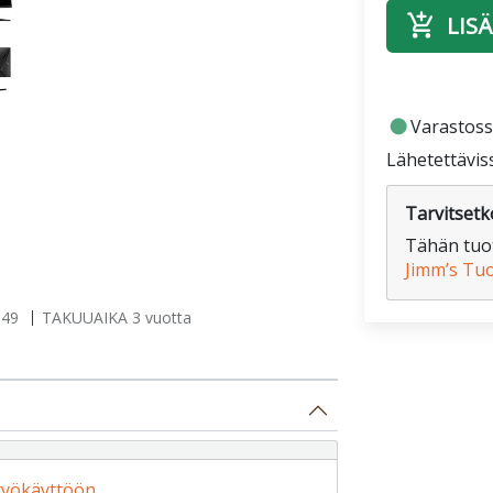
add_shopping_cart
LISÄ
fiber_manual_record
Varastoss
Lähetettävis
Tarvitsetko
Tähän tuot
Jimm’s Tu
149
TAKUUAIKA 3 vuotta
 työkäyttöön