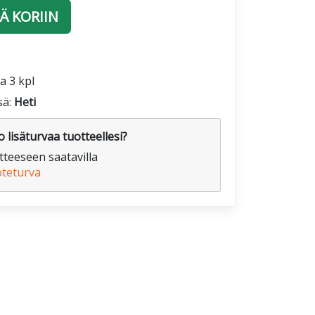
Ä KORIIN
a 3 kpl
sä:
Heti
 lisäturvaa tuotteellesi?
teeseen saatavilla
oteturva