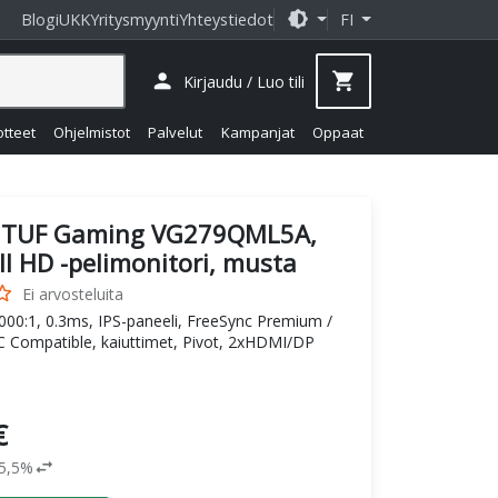
brightness_medium
Blogi
UKK
Yritysmyynti
Yhteystiedot
FI
person
shopping_cart
Kirjaudu / Luo tili
otteet
Ohjelmistot
Palvelut
Kampanjat
Oppaat
 TUF Gaming VG279QML5A,
l HD -pelimonitori, musta
_border
Ei arvosteluita
000:1, 0.3ms, IPS-paneeli, FreeSync Premium /
 Compatible, kaiuttimet, Pivot, 2xHDMI/DP
€
swap_horiz
25,5%