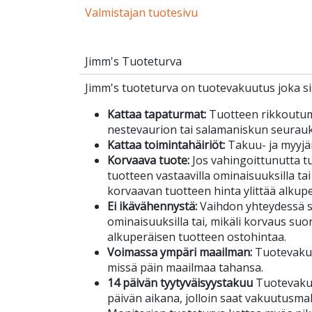
Valmistajan tuotesivu
Jimm's Tuoteturva
Jimm's tuoteturva on tuotevakuutus joka sis
Kattaa tapaturmat:
Tuotteen rikkoutu
nestevaurion tai salamaniskun seurau
Kattaa toimintahäiriöt:
Takuu- ja myyjä
Korvaava tuote:
Jos vahingoittunutta tuo
tuotteen vastaavilla ominaisuuksilla tai
korvaavan tuotteen hinta ylittää alkup
Ei ikävähennystä:
Vaihdon yhteydessä s
ominaisuuksilla tai, mikäli korvaus suor
alkuperäisen tuotteen ostohintaa.
Voimassa ympäri maailman:
Tuotevakuu
missä päin maailmaa tahansa.
14 päivän tyytyväisyystakuu
Tuotevakuu
päivän aikana, jolloin saat vakuutusma