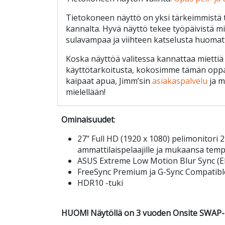
Tietokoneen näyttö on yksi tärkeimmistä
kannalta. Hyvä näyttö tekee työpäivistä m
sulavampaa ja viihteen katselusta huomat
Koska näyttöä valitessa kannattaa mietti
käyttötarkoitusta, kokosimme tämän oppaa
kaipaat apua, Jimm’sin
asiakaspalvelu
ja m
mielellään!
Ominaisuudet
:
27" Full HD (1920 x 1080) pelimonitori 
ammattilaispelaajille ja mukaansa tempa
ASUS Extreme Low Motion Blur Sync (
FreeSync Premium ja G-Sync Compatibl
HDR10 -tuki
HUOM! Näytöllä on 3 vuoden Onsite SWAP-l