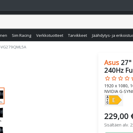
inen
Sim Racing
Verkkotuotteet
Tarvikkeet
Jäähdytys- ja erikoistu
G-VG279QML5A
Asus
27"
240Hz Ful
star_border
star_border
star_border
star_border
star
1920 x 1080, 1
NVIDIA G-SYNC
229,00 
Sisältäen alv. 