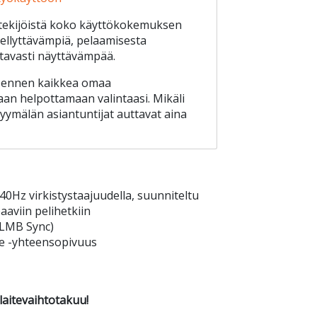
 tekijöistä koko käyttökokemuksen
iellyttävämpiä, pelaamisesta
tavasti näyttävämpää.
ä ennen kaikkea omaa
n helpottamaan valintaasi. Mikäli
yymälän asiantuntijat auttavat aina
240Hz virkistystaajuudella, suunniteltu
aviin pelihetkiin
ELMB Sync)
e -yhteensopivuus
aitevaihtotakuu!