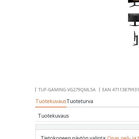
TUF-GAMING-VG279QML5A
EAN
4711387993
Tuotekuvaus
Tuoteturva
Tuotekuvaus
Tietokoneen näytön valinta:
Opas peli- ja