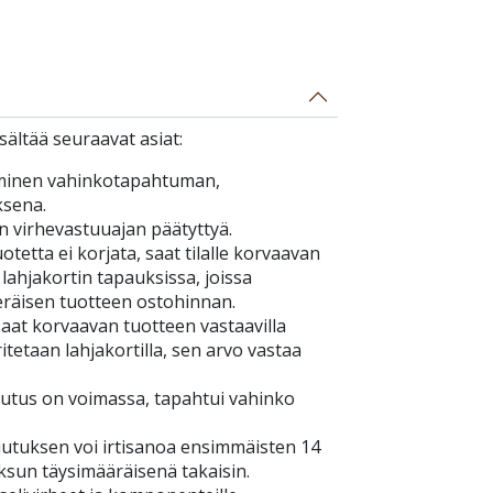
ältää seuraavat asiat:
minen vahinkotapahtuman,
ksena.
n virhevastuuajan päätyttyä.
tetta ei korjata, saat tilalle korvaavan
 lahjakortin tapauksissa, joissa
eräisen tuotteen ostohinnan.
aat korvaavan tuotteen vastaavilla
itetaan lahjakortilla, sen arvo vastaa
tus on voimassa, tapahtui vahinko
tuksen voi irtisanoa ensimmäisten 14
ksun täysimääräisenä takaisin.