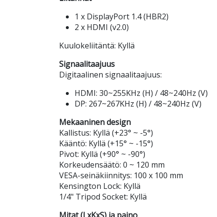
1 x DisplayPort 1.4 (HBR2)
2 x HDMI (v2.0)
Kuulokeliitäntä: Kyllä
Signaalitaajuus
Digitaalinen signaalitaajuus:
HDMI: 30~255KHz (H) / 48~240Hz (V)
DP: 267~267KHz (H) / 48~240Hz (V)
Mekaaninen design
Kallistus: Kyllä (+23° ~ -5°)
Kääntö: Kyllä (+15° ~ -15°)
Pivot: Kyllä (+90° ~ -90°)
Korkeudensäätö: 0 ~ 120 mm
VESA-seinäkiinnitys: 100 x 100 mm
Kensington Lock: Kyllä
1/4" Tripod Socket: Kyllä
Mitat (LxKxS) ja paino