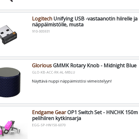
Logitech
Unifying USB -vastaanotin hiirelle ja
näppäimistölle, musta
910-005931
Glorious
GMMK Rotary Knob - Midnight Blue
GLO-KB-ACC-RK-AL-MBLU
Näyttävä nuppi näppäimistösi viimeistelyyn!
Endgame Gear
OP1 Switch Set - HNCHK 150m 
pelihiiren kytkinsarja
EGG-SP-HN150-6070