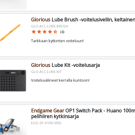
Glorious
Lube Brush -voitelusivellin, keltain
GLO-ACC-LUBE-BRUSH
star
star
star
star
star_half
(4)
Tarkkaan kytkinten voiteluun!
Glorious
Lube Kit -voitelusarja
GLO-ACC-LUBE-KIT
Voiteluvälineet kerralla kuntoon!
Endgame Gear
OP1 Switch Pack - Huano 100m
pelihiiren kytkinsarja
EGG-SP-H100-5055