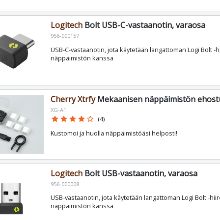
Logitech
Bolt USB-C-vastaanotin, varaosa
956-000157
USB-C-vastaanotin, jota käytetään langattoman Logi Bolt -hii
näppäimistön kanssa
Cherry Xtrfy
Mekaanisen näppäimistön ehost
XG-A1
star
star
star
star
star_border
(4)
Kustomoi ja huolla näppäimistöäsi helposti!
Logitech
Bolt USB-vastaanotin, varaosa
956-000008
USB-vastaanotin, jota käytetään langattoman Logi Bolt -hiire
näppäimistön kanssa