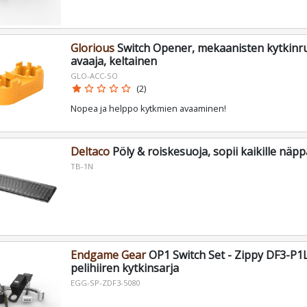
Glorious
Switch Opener, mekaanisten kytkinr
avaaja, keltainen
GLO-ACC-SO
star
star_border
star_border
star_border
star_border
(2)
Nopea ja helppo kytkmien avaaminen!
Deltaco
Pöly & roiskesuoja, sopii kaikille näpp
TB-1N
Endgame Gear
OP1 Switch Set - Zippy DF3-P1L
pelihiiren kytkinsarja
EGG-SP-ZDF3-5080