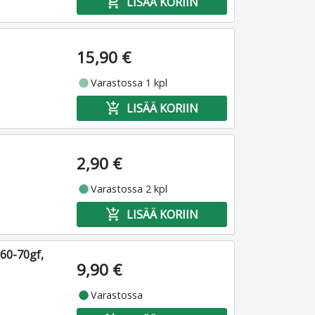
add_shopping_cart
LISÄÄ KORIIN
15,90 €
fiber_manual_record
Varastossa 1 kpl
add_shopping_cart
LISÄÄ KORIIN
2,90 €
fiber_manual_record
Varastossa 2 kpl
add_shopping_cart
LISÄÄ KORIIN
60-70gf,
9,90 €
fiber_manual_record
Varastossa