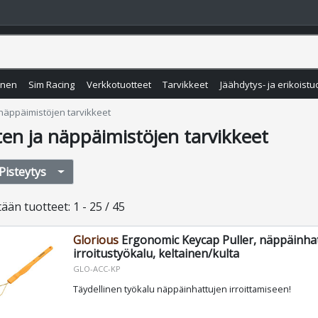
inen
Sim Racing
Verkkotuotteet
Tarvikkeet
Jäähdytys- ja erikoistu
 näppäimistöjen tarvikkeet
ten ja näppäimistöjen tarvikkeet
Pisteytys
tään
tuotteet
:
1 - 25 / 45
Glorious
Ergonomic Keycap Puller, näppäinha
irroitustyökalu, keltainen/kulta
GLO-ACC-KP
Täydellinen työkalu näppäinhattujen irroittamiseen!