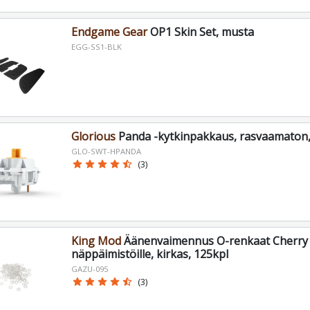
Endgame Gear
OP1 Skin Set, musta
EGG-SS1-BLK
Glorious
Panda -kytkinpakkaus, rasvaamaton,
GLO-SWT-HPANDA
star
star
star
star
star_half
(3)
King Mod
Äänenvaimennus O-renkaat Cherry
näppäimistöille, kirkas, 125kpl
GAZU-095
star
star
star
star
star_half
(3)