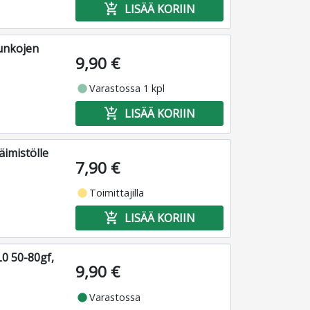
add_shopping_cart
LISÄÄ KORIIN
unkojen
9,90 €
fiber_manual_record
Varastossa 1 kpl
add_shopping_cart
LISÄÄ KORIIN
äimistölle
7,90 €
fiber_manual_record
Toimittajilla
add_shopping_cart
LISÄÄ KORIIN
0 50-80gf,
9,90 €
fiber_manual_record
Varastossa