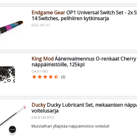
Endgame Gear
OP1 Universal Switch Set - 2x 
14 Switches, pelihiiren kytkinsarja
EGG-SP-U1
King Mod
Äänenvaimennus O-renkaat Cherry
näppäimistöille, 125kpl
GAZU-082
star
star
star
star
star_half
(3)
Ducky
Ducky Lubricant Set, mekaanisen näpp
voitelusarja
DALB160-BPJ1
Muistathan ylläpitää näppäimistösi voitelut!