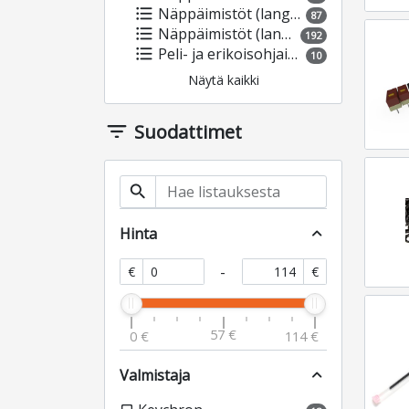
format_list_bulleted
Näppäimistöt (langalliset)
87
format_list_bulleted
Näppäimistöt (langattomat)
192
format_list_bulleted
Peli- ja erikoisohjaimet
10
Näytä kaikki
filter_list
Suodattimet
search
Hinta
expand_less
-
€
€
57 €
0 €
114 €
Valmistaja
expand_less