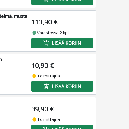
telmä, musta
113,90 €
fiber_manual_record
Varastossa 2 kpl
add_shopping_cart
LISÄÄ KORIIN
a
10,90 €
fiber_manual_record
Toimittajilla
add_shopping_cart
LISÄÄ KORIIN
39,90 €
fiber_manual_record
Toimittajilla