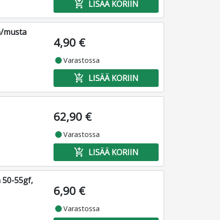
add_shopping_cart
LISÄÄ KORIIN
en/musta
4,90 €
fiber_manual_record
Varastossa
add_shopping_cart
LISÄÄ KORIIN
62,90 €
fiber_manual_record
Varastossa
add_shopping_cart
LISÄÄ KORIIN
 50-55gf,
6,90 €
fiber_manual_record
Varastossa