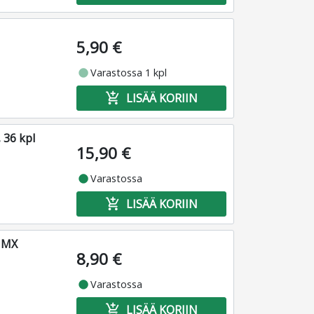
5,90 €
fiber_manual_record
Varastossa 1 kpl
add_shopping_cart
LISÄÄ KORIIN
 36 kpl
15,90 €
fiber_manual_record
Varastossa
add_shopping_cart
LISÄÄ KORIIN
 MX
8,90 €
fiber_manual_record
Varastossa
add_shopping_cart
LISÄÄ KORIIN