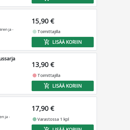
15,90 €
ren ja -
fiber_manual_record
Toimittajilla
add_shopping_cart
LISÄÄ KORIIN
ussarja
13,90 €
fiber_manual_record
Toimittajilla
add_shopping_cart
LISÄÄ KORIIN
17,90 €
n ja -
fiber_manual_record
Varastossa 1 kpl
add_shopping_cart
LISÄÄ KORIIN