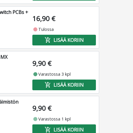
Switch PCBs +
16,90 €
fiber_manual_record
Tulossa
add_shopping_cart
LISÄÄ KORIIN
 MX
9,90 €
fiber_manual_record
Varastossa 3 kpl
add_shopping_cart
LISÄÄ KORIIN
äimistön
9,90 €
fiber_manual_record
Varastossa 1 kpl
add_shopping_cart
LISÄÄ KORIIN