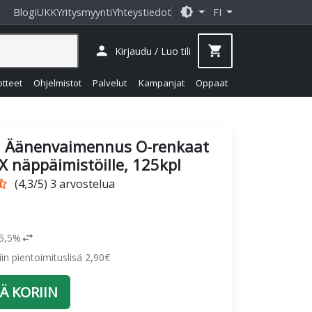
brightness_medium
Blogi
UKK
Yritysmyynti
Yhteystiedot
FI
person
shopping_cart
Kirjaudu / Luo tili
otteet
Ohjelmistot
Palvelut
Kampanjat
Oppaat
d
Äänenvaimennus O-renkaat
X näppäimistöille, 125kpl
r_half
(4,3/5) 3 arvostelua
swap_horiz
25,5%
siin pientoimituslisä 2,90€
Ä KORIIN