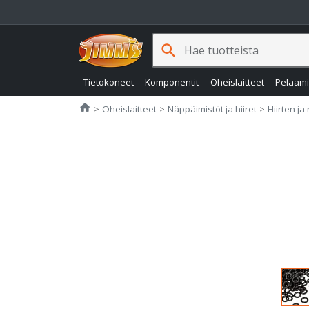
search
Tietokoneet
Komponentit
Oheislaitteet
Pelaam
Jimms.fi
home
Oheislaitteet
Näppäimistöt ja hiiret
Hiirten ja