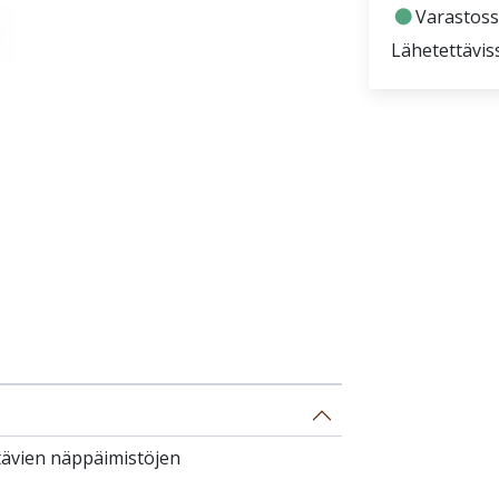
fiber_manual_record
Varastoss
Lähetettävis
tävien näppäimistöjen