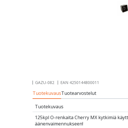
GAZU-082
EAN
4250144800011
Tuotekuvaus
Tuotearvostelut
Tuotekuvaus
125kpl O-renkaita Cherry MX kytkimiä käyt
äänenvaimennukseen!