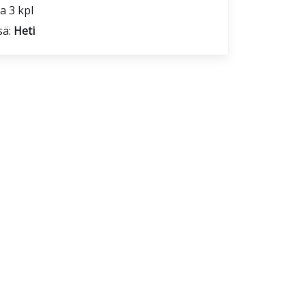
a 3 kpl
sä:
Heti