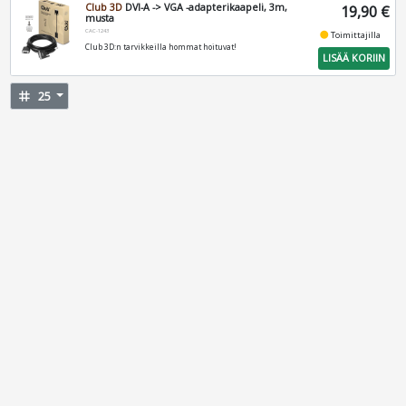
Club 3D
DVI-A -> VGA -adapterikaapeli, 3m,
19,90 €
musta
CAC-1243
fiber_manual_record
Toimittajilla
Club 3D:n tarvikkeilla hommat hoituvat!
LISÄÄ KORIIN
tag
25