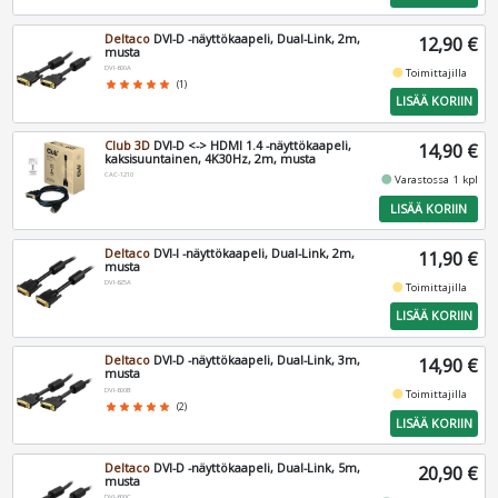
Deltaco
DVI-D -näyttökaapeli, Dual-Link, 2m,
12,90 €
musta
DVI-600A
fiber_manual_record
Toimittajilla
star
star
star
star
star
(1)
LISÄÄ KORIIN
Club 3D
DVI-D <-> HDMI 1.4 -näyttökaapeli,
14,90 €
kaksisuuntainen, 4K30Hz, 2m, musta
CAC-1210
fiber_manual_record
Varastossa 1 kpl
LISÄÄ KORIIN
Deltaco
DVI-I -näyttökaapeli, Dual-Link, 2m,
11,90 €
musta
DVI-625A
fiber_manual_record
Toimittajilla
LISÄÄ KORIIN
Deltaco
DVI-D -näyttökaapeli, Dual-Link, 3m,
14,90 €
musta
DVI-600B
fiber_manual_record
Toimittajilla
star
star
star
star
star
(2)
LISÄÄ KORIIN
Deltaco
DVI-D -näyttökaapeli, Dual-Link, 5m,
20,90 €
musta
DVI-600C