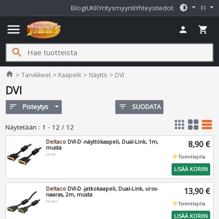
brightness_medium
Blogi
UKK
Yritysmyynti
Yhteystiedot
FI
menu
person
shopping_cart
search
Jimms.fi
home
Tarvikkeet
Kaapelit
Näyttö
DVI
DVI
sort
Pisteytys
filter_list
SUODATA
apps
grid_view
table_rows
Näytetään
:
1 - 12 / 12
Deltaco
DVI-D -näyttökaapeli, Dual-Link, 1m,
8,90 €
musta
DVI-600
fiber_manual_record
Toimittajilla
LISÄÄ KORIIN
Deltaco
DVI-D -jatkokaapeli, Dual-Link, uros-
13,90 €
naaras, 2m, musta
DVI-602A
fiber_manual_record
Toimittajilla
LISÄÄ KORIIN