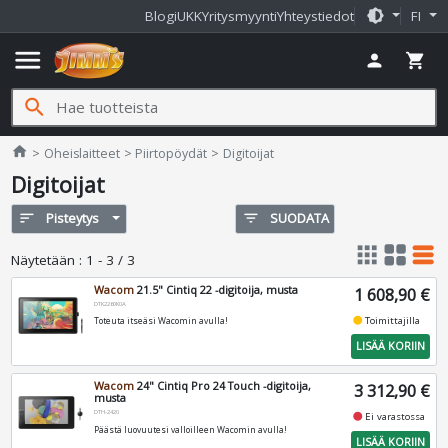
brightness_medium
Blogi
UKK
Yritysmyynti
Yhteystiedot
FI
menu
person
shopping_cart
search
Jimms.fi
home
Oheislaitteet
Piirtopöydät
Digitoijat
Digitoijat
sort
Pisteytys
filter_list
SUODATA
apps
grid_view
table_rows
Näytetään
:
1 - 3 / 3
Wacom
21.5" Cintiq 22 -digitoija, musta
1 608,90 €
DTK2260K0A
fiber_manual_record
Toimittajilla
Toteuta itseäsi Wacomin avulla!
LISÄÄ KORIIN
Wacom
24" Cintiq Pro 24 Touch -digitoija,
3 312,90 €
musta
DTH-2420
fiber_manual_record
Ei varastossa
Päästä luovuutesi valloilleen Wacomin avulla!
LISÄÄ KORIIN