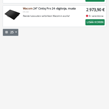
Wacom
24" Cintiq Pro 24 -digitoija, musta
2 973,90 €
DTK-2420
fiber_manual_record
Ei varastossa
Päästä luovuutesi valloilleen Wacomin avulla!
LISÄÄ KORIIN
tag
25