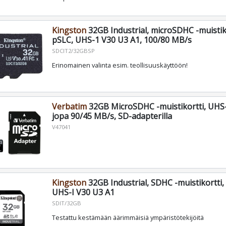
Kingston
32GB Industrial, microSDHC -muistik
pSLC, UHS-1 V30 U3 A1, 100/80 MB/s
SDCIT2/32GBSP
Erinomainen valinta esim. teollisuuskäyttöön!
Verbatim
32GB MicroSDHC -muistikortti, UHS-
jopa 90/45 MB/s, SD-adapterilla
V47041
Kingston
32GB Industrial, SDHC -muistikortti,
UHS-I V30 U3 A1
SDIT/32GB
Testattu kestämään äärimmäisiä ympäristötekijöitä