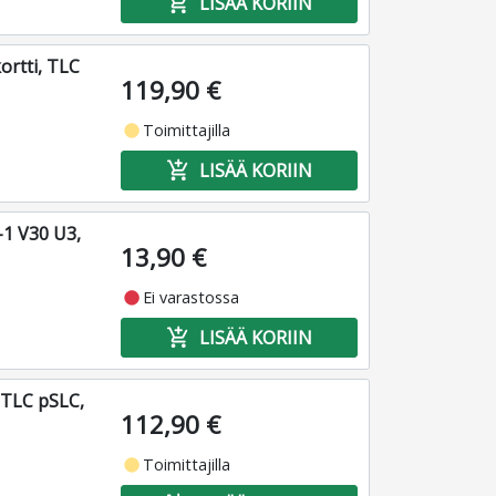
add_shopping_cart
LISÄÄ KORIIN
ortti, TLC
119,90 €
fiber_manual_record
Toimittajilla
add_shopping_cart
LISÄÄ KORIIN
1 V30 U3,
13,90 €
fiber_manual_record
Ei varastossa
add_shopping_cart
LISÄÄ KORIIN
 TLC pSLC,
112,90 €
fiber_manual_record
Toimittajilla