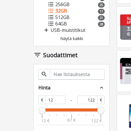
format_list_bulleted
256GB
25
format_list_bulleted
32GB
17
format_list_bulleted
512GB
21
format_list_bulleted
64GB
28
add
USB-muistitikut
Näytä kaikki
filter_list
Suodattimet
search
Hinta
expand_less
-
€
€
67 €
12 €
122 €