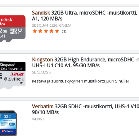
Sandisk
32GB Ultra, microSDHC -muistikortti,
A1, 120 MB/s
SDSQUA4-032G-GN6MA
star
star
star
star
star
(1)
Kingston
32GB High Endurance, microSDHC -mu
UHS-I U1 C10 A1, 95/30 MB/s
SDCE/32GB
Kestävä ja suorituskykyinen muistikortti juuri Sinulle!
Verbatim
32GB SDHC -muistikortti, UHS-1 V10
90/10 MB/s
V43963