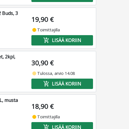
2 Buds, 3
19,90 €
fiber_manual_record
Toimittajilla
add_shopping_cart
LISÄÄ KORIIN
, 2kpl,
30,90 €
fiber_manual_record
Tulossa, arvio 14.08
add_shopping_cart
LISÄÄ KORIIN
L, musta
18,90 €
fiber_manual_record
Toimittajilla
add_shopping_cart
LISÄÄ KORIIN