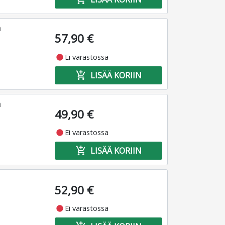
a
57,90 €
fiber_manual_record
Ei varastossa
add_shopping_cart
LISÄÄ KORIIN
a
49,90 €
fiber_manual_record
Ei varastossa
add_shopping_cart
LISÄÄ KORIIN
52,90 €
fiber_manual_record
Ei varastossa