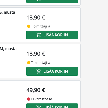
S, musta
18,90 €
fiber_manual_record
Toimittajilla
add_shopping_cart
LISÄÄ KORIIN
M, musta
18,90 €
fiber_manual_record
Toimittajilla
add_shopping_cart
LISÄÄ KORIIN
49,90 €
fiber_manual_record
Ei varastossa
add_shopping_cart
LISÄÄ KORIIN