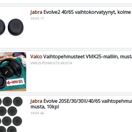
Jabra
Evolve2 40/65 vaihtokorvatyynyt, kolme
14101-77
Valco
Vaihtopehmusteet VMK25-malliin, must
VMK25-PEHMUSTE-MUSTA
Jabra
Evolve 20SE/30/30II/40/65 vaihtopehmus
musta, 10kpl
14101-46