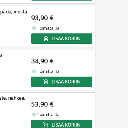
 paria, musta
93,90 €
fiber_manual_record
Toimittajilla
add_shopping_cart
LISÄÄ KORIIN
a
34,90 €
fiber_manual_record
Toimittajilla
add_shopping_cart
LISÄÄ KORIIN
te, nahkaa,
53,90 €
fiber_manual_record
Toimittajilla
add_shopping_cart
LISÄÄ KORIIN