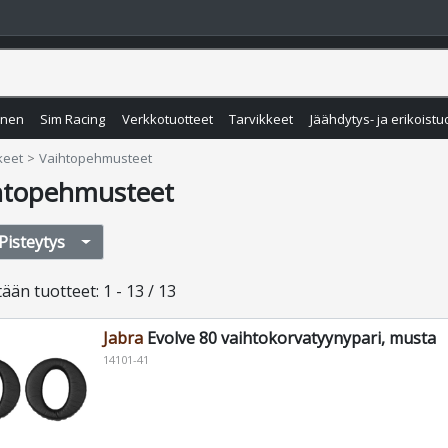
inen
Sim Racing
Verkkotuotteet
Tarvikkeet
Jäähdytys- ja erikoistu
keet
Vaihtopehmusteet
htopehmusteet
Pisteytys
tään
tuotteet
:
1 - 13 / 13
Jabra
Evolve 80 vaihtokorvatyynypari, musta
14101-41