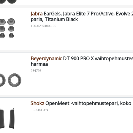
Jabra
EarGels, Jabra Elite 7 Pro/Active, Evolve 
paria, Titanium Black
100-62974000-00
Beyerdynamic
DT 900 PRO X vaihtopehmusteet
harmaa
934798
Shokz
OpenMeet -vaihtopehmustepari, koko 
FC-610L-EN