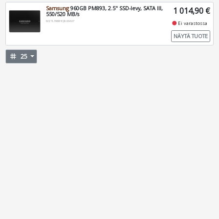
Samsung
960GB PM893, 2.5" SSD-levy, SATA III,
1 014,90 €
550/520 MB/s
MZ7L3960HCJR-00A07
fiber_manual_record
Ei varastossa
NÄYTÄ TUOTE
tag
25