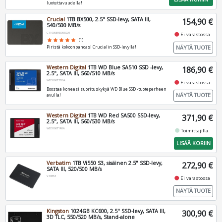
luotettavuudella!
Crucial
1TB BX500, 2.5" SSD-levy, SATA III,
154,90 €
540/500 MB/s
CT1000BX500SSD1
fiber_manual_record
Ei varastossa
star
star
star
star
star
(1)
NÄYTÄ TUOTE
Piristä kokoonpanoasi Crucialin SSD-levyllä!
Western Digital
1TB WD Blue SA510 SSD -levy,
186,90 €
2.5", SATA III, 560/510 MB/s
WDS100T3B0A
fiber_manual_record
Ei varastossa
Boostaa koneesi suorituskykyä WD Blue SSD -tuoteperheen
NÄYTÄ TUOTE
avulla!
Western Digital
1TB WD Red SA500 SSD-levy,
371,90 €
2.5", SATA III, 560/530 MB/s
WDS100T1R0A
fiber_manual_record
Toimittajilla
LISÄÄ KORIIN
Verbatim
1TB Vi550 S3, sisäinen 2.5" SSD-levy,
272,90 €
SATA III, 520/500 MB/s
V49353
fiber_manual_record
Ei varastossa
NÄYTÄ TUOTE
Kingston
1024GB KC600, 2.5" SSD-levy, SATA III,
300,90 €
3D TLC, 550/520 MB/s, Stand-alone