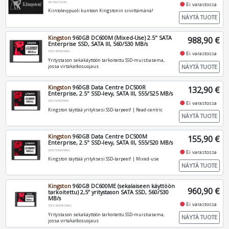
SKC600/1024G
fiber_manual_record
Ei varastossa
Kiintolevypuoli kuntoon Kingstonin siivittämänä!
NÄYTÄ TUOTE
Kingston
960GB DC600M (Mixed-Use) 2.5" SATA
988,90 €
Enterprise SSD, SATA III, 560/530 MB/s
SEDC600M/960G
fiber_manual_record
Ei varastossa
Yritystason sekakäyttöön tarkoitettu SSD-muistiasema,
NÄYTÄ TUOTE
jossa virtakatkosuojaus
Kingston
960GB Data Centre DC500R
132,90 €
Enterprise, 2.5" SSD-levy, SATA III, 555/525 MB/s
SEDC500R/960G
fiber_manual_record
Ei varastossa
Kingston täyttää yrityksesi SSD-tarpeet! | Read-centric
NÄYTÄ TUOTE
Kingston
960GB Data Centre DC500M
155,90 €
Enterprise, 2.5" SSD-levy, SATA III, 555/520 MB/s
SEDC500M/960G
fiber_manual_record
Ei varastossa
Kingston täyttää yrityksesi SSD-tarpeet! | Mixed-use
NÄYTÄ TUOTE
Kingston
960GB DC600ME (sekalaiseen käyttöön
960,90 €
tarkoitettu) 2,5” yritystason SATA SSD, 560/530
MB/s
fiber_manual_record
Ei varastossa
SEDC600ME/960G
Yritystason sekakäyttöön tarkoitettu SSD-muistiasema,
NÄYTÄ TUOTE
jossa virtakatkosuojaus