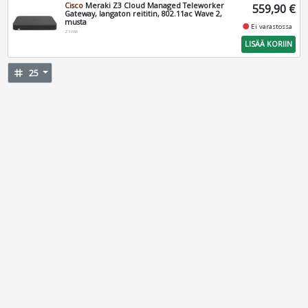
Cisco
Meraki Z3 Cloud Managed Teleworker
559,90 €
Gateway, langaton reititin, 802.11ac Wave 2,
musta
fiber_manual_record
Ei varastossa
Z3-HW
LISÄÄ KORIIN
tag
25