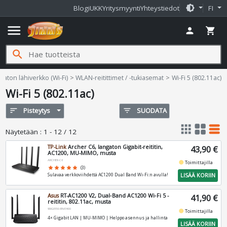
brightness_medium
Blogi
UKK
Yritysmyynti
Yhteystiedot
FI
menu
person
shopping_cart
search
gaton lähiverkko (Wi-Fi)
WLAN-reitittimet / -tukiasemat
Wi-Fi 5 (802.11ac)
Wi-Fi 5 (802.11ac)
sort
Pisteytys
filter_list
SUODATA
apps
grid_view
table_rows
Näytetään
:
1 - 12 / 12
TP-Link
Archer C6, langaton Gigabit-reititin,
43,90 €
AC1200, MU-MIMO, musta
ARCHER-C6
fiber_manual_record
Toimittajilla
star
star
star
star
star
(3)
LISÄÄ KORIIN
Sulavaa verkkoviihdettä AC1200 Dual Band Wi-Fi:n avulla!
Asus
RT-AC1200 V2, Dual‑Band AC1200 Wi‑Fi 5 -
41,90 €
reititin, 802.11ac, musta
90IG0550-BM3400
fiber_manual_record
Toimittajilla
4× Gigabit LAN | MU‑MIMO | Helppo asennus ja hallinta
LISÄÄ KORIIN