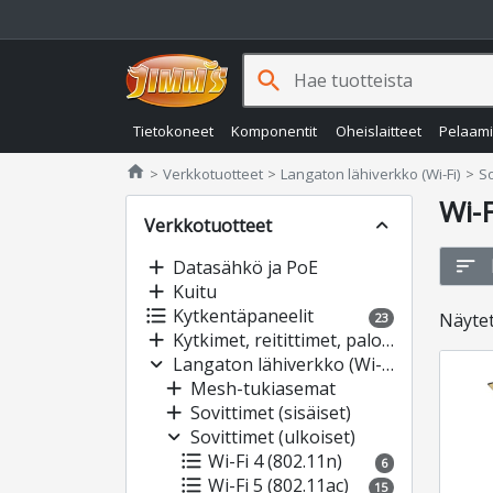
search
Tietokoneet
Komponentit
Oheislaitteet
Pelaam
Jimms.fi
home
Verkkotuotteet
Langaton lähiverkko (Wi-Fi)
So
Wi-F
Verkkotuotteet
expand_less
sort
add
Datasähkö ja PoE
add
Kuitu
format_list_bulleted
Kytkentäpaneelit
Näyte
23
add
Kytkimet, reitittimet, palomuurit
expand_more
Langaton lähiverkko (Wi-Fi)
add
Mesh-tukiasemat
add
Sovittimet (sisäiset)
expand_more
Sovittimet (ulkoiset)
format_list_bulleted
Wi-Fi 4 (802.11n)
6
format_list_bulleted
Wi-Fi 5 (802.11ac)
15