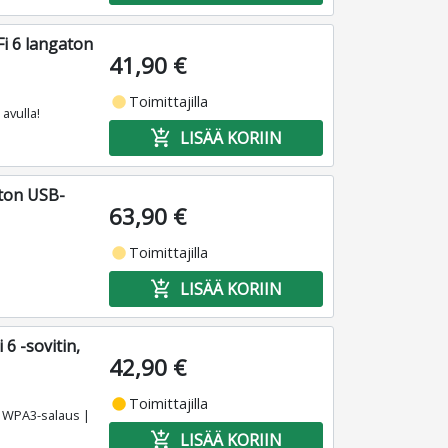
i 6 langaton
41,90 €
fiber_manual_record
Toimittajilla
avulla!
add_shopping_cart
LISÄÄ KORIIN
ton USB-
63,90 €
fiber_manual_record
Toimittajilla
add_shopping_cart
LISÄÄ KORIIN
6 -sovitin,
42,90 €
fiber_manual_record
Toimittajilla
t WPA3-salaus |
add_shopping_cart
LISÄÄ KORIIN