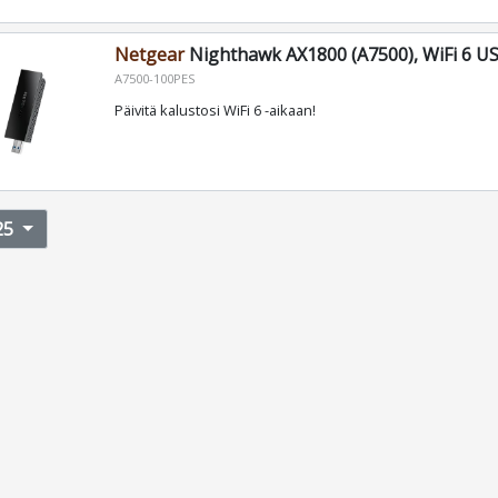
Netgear
Nighthawk AX1800 (A7500), WiFi 6 USB
A7500-100PES
Päivitä kalustosi WiFi 6 -aikaan!
25