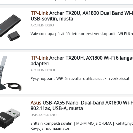
TP-Link
Archer TX20U, AX1800 Dual Band Wi-F
USB-sovitin, musta
ARCHER-TX20U
Vaivaton tapa päivittää tietokoneesi verkkopuolta Wi-Fi 6:n 
TP-Link
Archer TX20UH, AX1800 Wi-Fi 6 langa
adapteri
ARCHER-TX20UH
Pysy nopeana WiFi 6:n avulla ruuhkaisissakin verkoissa!
Asus
USB-AX55 Nano, Dual-band AX1800 Wi-Fi 
802.11ax, USB-A, musta
USB-AX55-NANO
Erittäin kompakti sovitin | MU-MIMO ja OFDMA | Kehittyny
Kevyt ja huomaamaton