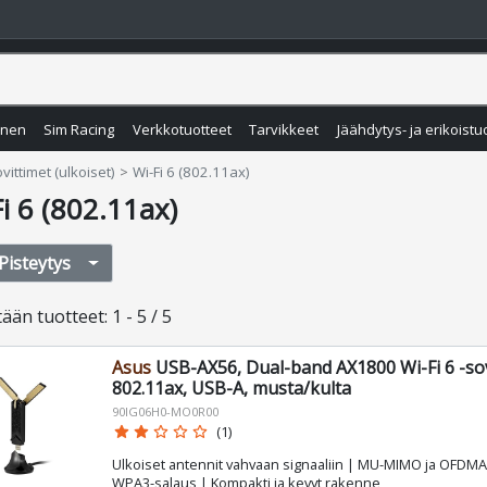
inen
Sim Racing
Verkkotuotteet
Tarvikkeet
Jäähdytys- ja erikoistu
vittimet (ulkoiset)
Wi-Fi 6 (802.11ax)
i 6 (802.11ax)
Pisteytys
tään
tuotteet
:
1 - 5 / 5
Asus
USB-AX56, Dual-band AX1800 Wi-Fi 6 -sov
802.11ax, USB-A, musta/kulta
90IG06H0-MO0R00
star
star
star_border
star_border
star_border
(1)
Ulkoiset antennit vahvaan signaaliin | MU-MIMO ja OFDMA 
WPA3-salaus | Kompakti ja kevyt rakenne