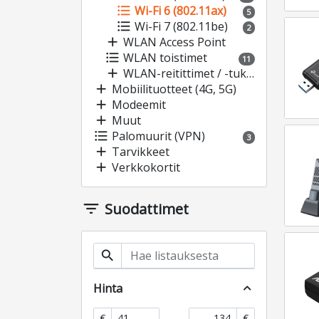
format_list_bulleted
Wi-Fi 6 (802.11ax)
5
format_list_bulleted
Wi-Fi 7 (802.11be)
2
add
WLAN Access Point
format_list_bulleted
WLAN toistimet
11
add
WLAN-reitittimet / -tukiasemat
add
Mobiilituotteet (4G, 5G)
add
Modeemit
add
Muut
format_list_bulleted
Palomuurit (VPN)
3
add
Tarvikkeet
add
Verkkokortit
filter_list
Suodattimet
search
Hinta
expand_less
-
€
€