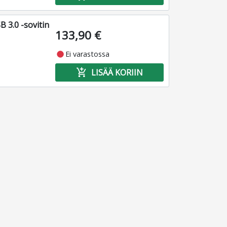
 3.0 -sovitin
133,90 €
fiber_manual_record
Ei varastossa
add_shopping_cart
LISÄÄ KORIIN