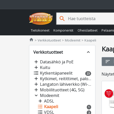
search
Tietokoneet
Komponentit
Oheislaitteet
Pelaam
Jimms.fi
home
Verkkotuotteet
Modeemit
Kaapeli
Kaa
Verkkotuotteet
expand_less
sort
add
Datasähkö ja PoE
add
Kuitu
format_list_bulleted
Kytkentäpaneelit
Näyte
23
add
Kytkimet, reitittimet, palomuurit
add
Langaton lähiverkko (Wi-Fi)
add
Mobiilituotteet (4G, 5G)
expand_more
Modeemit
add
ADSL
format_list_bulleted
Kaapeli
1
format_list_bulleted
VDSL
3