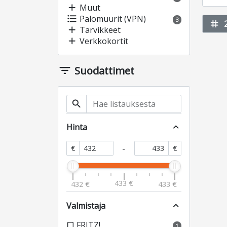
add
Muut
format_list_bulleted
Palomuurit (VPN)
3
tag
add
Tarvikkeet
add
Verkkokortit
filter_list
Suodattimet
search
Hinta
expand_less
-
€
€
433 €
432 €
433 €
Valmistaja
expand_less
FRITZ!
check_box_outline_blank
1