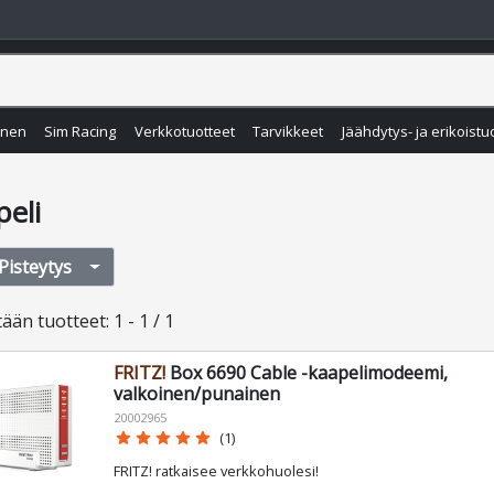
inen
Sim Racing
Verkkotuotteet
Tarvikkeet
Jäähdytys- ja erikoistu
peli
Pisteytys
tään
tuotteet
:
1 - 1 / 1
FRITZ!
Box 6690 Cable -kaapelimodeemi,
valkoinen/punainen
20002965
star
star
star
star
star
(1)
FRITZ! ratkaisee verkkohuolesi!