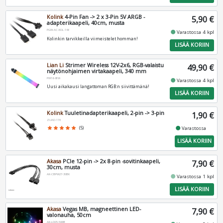
Kolink
4-Pin Fan -> 2 x 3-Pin 5V ARGB -
5,90 €
adapterikaapeli, 40cm, musta
PGW-AC-KOL-146
fiber_manual_record
Varastossa 4 kpl
Kolinkin tarvikkeilla viimeistelet homman!
LISÄÄ KORIIN
Lian Li
Strimer Wireless 12V-2x6, RGB-valaistu
49,90 €
näytönohjaimen virtakaapeli, 340 mm
PW16-81W
fiber_manual_record
Varastossa 4 kpl
Uusi aikakausi langattoman RGB:n siivittämänä!
LISÄÄ KORIIN
Kolink
Tuuletinadapterikaapeli, 2-pin -> 3-pin
1,90 €
ZUAD-176
fiber_manual_record
star
star
star
star
star
(5)
Varastossa
LISÄÄ KORIIN
Akasa
PCIe 12-pin -> 2x 8-pin -sovitinkaapeli,
7,90 €
30cm, musta
AK-CBPW27-30BK
fiber_manual_record
Varastossa 1 kpl
LISÄÄ KORIIN
Akasa
Vegas MB, magneettinen LED-
7,90 €
valonauha, 50cm
AK-LD05-50RB