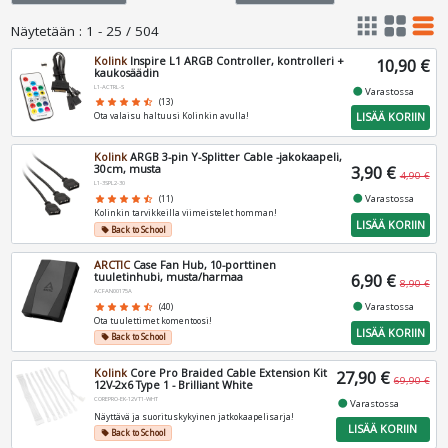
apps
grid_view
table_rows
Näytetään
:
1 - 25 / 504
Kolink
Inspire L1 ARGB Controller, kontrolleri +
10,90 €
kaukosäädin
L1-ACTRL-S
fiber_manual_record
Varastossa
star
star
star
star
star_half
(13)
LISÄÄ KORIIN
Ota valaisu haltuusi Kolinkin avulla!
Kolink
ARGB 3-pin Y-Splitter Cable -jakokaapeli,
30cm, musta
3,90 €
4,90 €
L1-3SPL2-30
fiber_manual_record
Varastossa
star
star
star
star
star_half
(11)
Kolinkin tarvikkeilla viimeistelet homman!
LISÄÄ KORIIN
Back to School
local_offer
ARCTIC
Case Fan Hub, 10-porttinen
tuuletinhubi, musta/harmaa
6,90 €
8,90 €
ACFAN00175A
fiber_manual_record
Varastossa
star
star
star
star
star_half
(40)
Ota tuulettimet komentoosi!
LISÄÄ KORIIN
Back to School
local_offer
Kolink
Core Pro Braided Cable Extension Kit
27,90 €
69,90 €
12V-2x6 Type 1 - Brilliant White
COREPRO-EK-12VT1-WHT
fiber_manual_record
Varastossa
Näyttävä ja suorituskykyinen jatkokaapelisarja!
LISÄÄ KORIIN
Back to School
local_offer