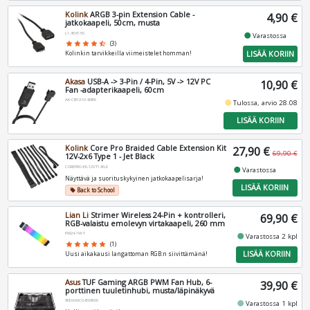
Kolink
ARGB 3-pin Extension Cable -
4,90 €
jatkokaapeli, 50cm, musta
L1-3EXT-50
fiber_manual_record
Varastossa
star
star
star
star
star_half
(3)
LISÄÄ KORIIN
Kolinkin tarvikkeilla viimeistelet homman!
Akasa
USB-A -> 3-Pin / 4-Pin, 5V -> 12V PC
10,90 €
Fan -adapterikaapeli, 60cm
AK-CBFA10-60BK
fiber_manual_record
Tulossa, arvio 28.08
LISÄÄ KORIIN
Kolink
Core Pro Braided Cable Extension Kit
27,90 €
69,90 €
12V-2x6 Type 1 - Jet Black
COREPRO-EK-12VT1-BLK
fiber_manual_record
Varastossa
Näyttävä ja suorituskykyinen jatkokaapelisarja!
LISÄÄ KORIIN
Back to School
local_offer
Lian Li
Strimer Wireless 24-Pin + kontrolleri,
69,90 €
RGB-valaistu emolevyn virtakaapeli, 260 mm
PW24-1W-T
fiber_manual_record
Varastossa 2 kpl
star
star
star
star
star
(1)
LISÄÄ KORIIN
Uusi aikakausi langattoman RGB:n siivittämänä!
Asus
TUF Gaming ARGB PWM Fan Hub, 6-
39,90 €
porttinen tuuletinhubi, musta/läpinäkyvä
90DA00C0-B09000
fiber_manual_record
Varastossa 1 kpl