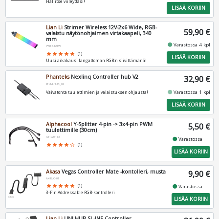
Hallitse viileyttäsi!
LISÄÄ KORIIN
Lian Li
Strimer Wireless 12V-2x6 Wide, RGB-
59,90 €
valaistu näytönohjaimen virtakaapeli, 340
mm
fiber_manual_record
Varastossa 4 kpl
PW16-121W
star
star
star
star
star
(1)
LISÄÄ KORIIN
Uusi aikakausi langattoman RGB:n siivittämänä!
Phanteks
Nexlinq Controller hub V2
32,90 €
PH-NLHUB_02
fiber_manual_record
Varastossa 1 kpl
Vaivatonta tuulettimien ja valaistuksen ohjausta!
LISÄÄ KORIIN
Alphacool
Y-Splitter 4-pin -> 3x4-pin PWM
5,50 €
tuulettimille (30cm)
AT1023113
fiber_manual_record
Varastossa
star
star
star
star
star_border
(1)
LISÄÄ KORIIN
Akasa
Vegas Controller Mate -kontolleri, musta
9,90 €
AK-RLC-01
fiber_manual_record
star
star
star
star
star
(1)
Varastossa
3-Pin Addressable RGB-kontrolleri
LISÄÄ KORIIN
Lian Li
UNI HUB SL-INF Controller,