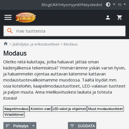
brightness_medium
Blogi
UKK
Yritysmyynti
Yhteystiedot
FI
menu
person
shopping_cart
search
Jimms.fi
home
Jäähdytys- ja erikoistuotteet
Modaus
Modaus
Oletko niitä kuluttajia, jotka haluavat jättää oman
kädenjälkensä tekemisiinsä? Ymmärrämme yskän varsin hyvin,
ja haluammekin ojentaa auttavan kätemme kattavan
modaustuotevalikoimamme muodossa. Täältä löydät mm.
osia koteloihin, kaapelimodaustuotteet, LED-valaisun tuotteet
ja paljon muuta. Anna mielikuvituskesi laukata ja toteuta
itseäsi!
Kaapelimodaus
Kotelon osat
LED-valot ja ohjaimet
Muut modaustuotteet
Virtaliittimet
sort
Pisteytys
filter_list
SUODATA