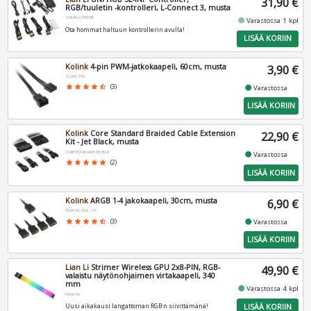
31,90 €
RGB/tuuletin -kontrolleri, L-Connect 3, musta
12SLIN-CONT3B
fiber_manual_record
Varastossa 1 kpl
Ota hommat haltuun kontrollerin avulla!
LISÄÄ KORIIN
Kolink
4-pin PWM-jatkokaapeli, 60cm, musta
3,90 €
ZUAD-772
fiber_manual_record
star
star
star
star
star_half
(3)
Varastossa
LISÄÄ KORIIN
Kolink
Core Standard Braided Cable Extension
22,90 €
Kit - Jet Black, musta
CORESTANDARD-EK-BLK
fiber_manual_record
Varastossa
star
star
star
star
star
(2)
LISÄÄ KORIIN
Kolink
ARGB 1-4 jakokaapeli, 30cm, musta
6,90 €
PGW-AC-KOL-115
fiber_manual_record
star
star
star
star
star_half
(3)
Varastossa
LISÄÄ KORIIN
Lian Li
Strimer Wireless GPU 2x8-PIN, RGB-
49,90 €
valaistu näytönohjaimen virtakaapeli, 340
mm
fiber_manual_record
Varastossa 4 kpl
PW8-1W
LISÄÄ KORIIN
Uusi aikakausi langattoman RGB:n siivittämänä!