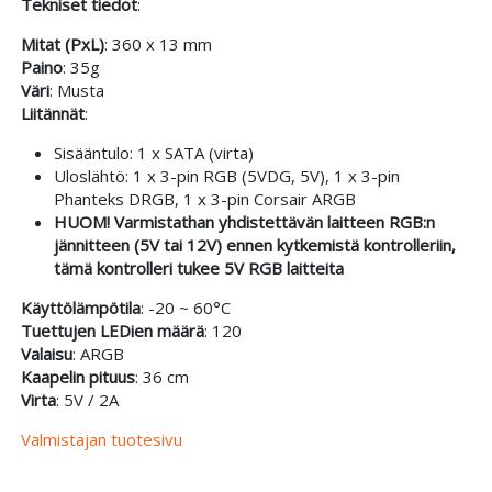
Tekniset tiedot
:
Mitat (PxL)
: 360 x 13 mm
Paino
: 35g
Väri
: Musta
Liitännät
:
Sisääntulo: 1 x SATA (virta)
Uloslähtö: 1 x 3-pin RGB (5VDG, 5V), 1 x 3-pin
Phanteks DRGB, 1 x 3-pin Corsair ARGB
HUOM! Varmistathan yhdistettävän laitteen RGB:n
jännitteen (5V tai 12V) ennen kytkemistä kontrolleriin,
tämä kontrolleri tukee 5V RGB laitteita
Käyttölämpötila
: -20 ~ 60°C
Tuettujen LEDien määrä
: 120
Valaisu
: ARGB
Kaapelin pituus
: 36 cm
Virta
: 5V / 2A
Valmistajan tuotesivu