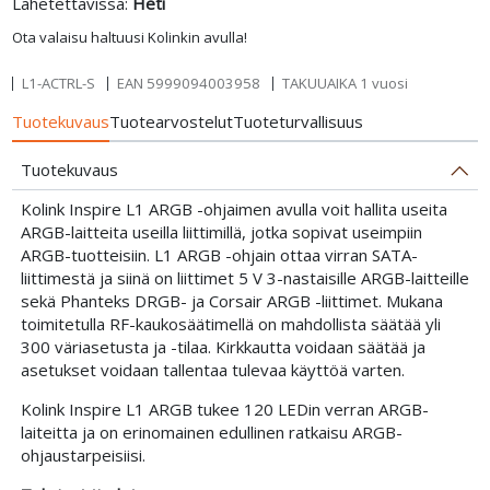
Lähetettävissä:
Heti
Ota valaisu haltuusi Kolinkin avulla!
L1-ACTRL-S
EAN
5999094003958
TAKUUAIKA 1 vuosi
Tuotekuvaus
Tuotearvostelut
Tuoteturvallisuus
Tuotekuvaus
Kolink Inspire L1 ARGB -ohjaimen avulla voit hallita useita
ARGB-laitteita useilla liittimillä, jotka sopivat useimpiin
ARGB-tuotteisiin. L1 ARGB -ohjain ottaa virran SATA-
liittimestä ja siinä on liittimet 5 V 3-nastaisille ARGB-laitteille
sekä Phanteks DRGB- ja Corsair ARGB -liittimet. Mukana
toimitetulla RF-kaukosäätimellä on mahdollista säätää yli
300 väriasetusta ja -tilaa. Kirkkautta voidaan säätää ja
asetukset voidaan tallentaa tulevaa käyttöä varten.
Kolink Inspire L1 ARGB tukee 120 LEDin verran ARGB-
laiteitta ja on erinomainen edullinen ratkaisu ARGB-
ohjaustarpeisiisi.