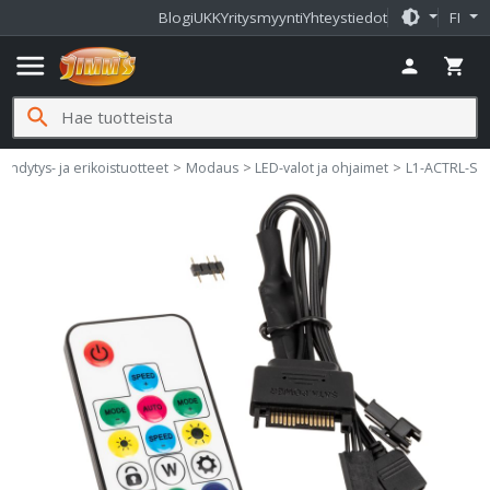
brightness_medium
Blogi
UKK
Yritysmyynti
Yhteystiedot
FI
menu
person
shopping_cart
search
mms.fi
äähdytys- ja erikoistuotteet
Modaus
LED-valot ja ohjaimet
L1-ACTRL-S