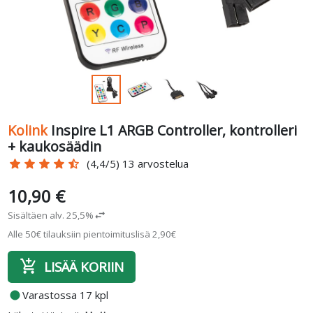
Kolink
Inspire L1 ARGB Controller, kontrolleri
+ kaukosäädin
star
star
star
star
star_half
(4,4/5) 13 arvostelua
10,90 €
Sisältäen alv. 25,5%
swap_horiz
Alle 50€ tilauksiin pientoimituslisä 2,90€
add_shopping_cart
LISÄÄ KORIIN
fiber_manual_record
Varastossa 17 kpl