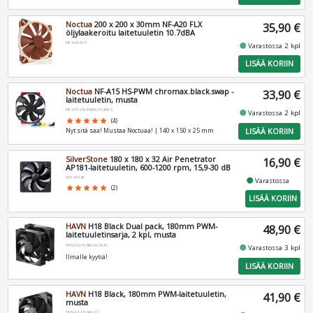
Noctua
200 x 200 x 30mm NF-A20 FLX
35,90 €
öljylaakeroitu laitetuuletin 10.7dBA
NF-A20-FLX
fiber_manual_record
Varastossa 2 kpl
LISÄÄ KORIIN
Noctua
NF-A15 HS-PWM chromax.black.swap -
33,90 €
laitetuuletin, musta
NF-A15-HS-PWM-CH.BK.S
fiber_manual_record
Varastossa 2 kpl
star
star
star
star
star
(4)
LISÄÄ KORIIN
Nyt sitä saa! Mustaa Noctuaa! | 140 x 150 x 25 mm
SilverStone
180 x 180 x 32 Air Penetrator
16,90 €
AP181-laitetuuletin, 600-1200 rpm, 15,9-30 dB
SST-AP181
fiber_manual_record
Varastossa
star
star
star
star
star
(2)
LISÄÄ KORIIN
HAVN
H18 Black Dual pack, 180mm PWM-
48,90 €
laitetuuletinsarja, 2 kpl, musta
HVN-FS-H1840-02-DUO
fiber_manual_record
Varastossa 3 kpl
Ilmalle kyytiä!
LISÄÄ KORIIN
HAVN
H18 Black, 180mm PWM-laitetuuletin,
41,90 €
musta
HVN-FS-H1840-02