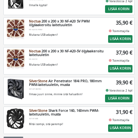
fiber_manual_record
Varastossa 2 kpl
Ilmalle kyytiä!
LISÄÄ KORIIN
Noctua
200 x 200 x 30 NF-A20 5V PWM
35,90 €
öljylaakeroitu laitetuuletin
NF-A20-5V-PWM
fiber_manual_record
Toimittajilla
Mukana USB-adapteri!
LISÄÄ KORIIN
Noctua
200 x 200 x 30 NF-A20-5V öljylaakeroitu
37,90 €
laitetuuletin
NF-A20-5V
fiber_manual_record
Toimittajilla
Mukana USB-adapteri!
LISÄÄ KORIIN
SilverStone
Air Penetrator 184i PRO, 180mm
39,90 €
PWM-laitetuuletin, musta
SST-AP184I-PRO
fiber_manual_record
Varastossa 2 kpl
Ilmaa juuri sinne, minne sitä haluatkin!
LISÄÄ KORIIN
SilverStone
Shark Force 160, 160mm PWM-
31,90 €
laitetuuletin, musta
SST-SF160B
fiber_manual_record
Toimittajilla
Mitä isompi, sitä parempi!
LISÄÄ KORIIN