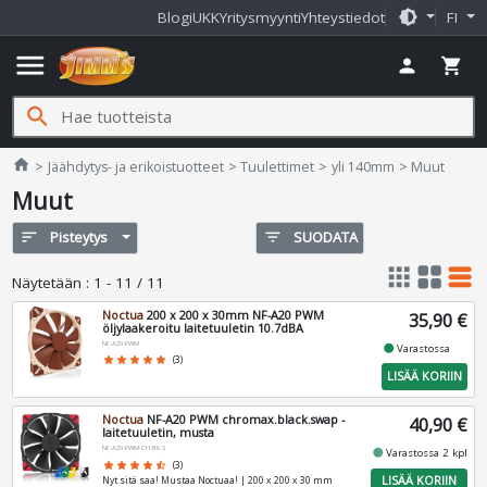
brightness_medium
Blogi
UKK
Yritysmyynti
Yhteystiedot
FI
menu
person
shopping_cart
search
Jimms.fi
home
Jäähdytys- ja erikoistuotteet
Tuulettimet
yli 140mm
Muut
Muut
sort
Pisteytys
filter_list
SUODATA
apps
grid_view
table_rows
Näytetään
:
1 - 11 / 11
Noctua
200 x 200 x 30mm NF-A20 PWM
35,90 €
öljylaakeroitu laitetuuletin 10.7dBA
NF-A20-PWM
fiber_manual_record
Varastossa
star
star
star
star
star
(3)
LISÄÄ KORIIN
Noctua
NF-A20 PWM chromax.black.swap -
40,90 €
laitetuuletin, musta
NF-A20-PWM-CH.BK.S
fiber_manual_record
Varastossa 2 kpl
star
star
star
star
star_half
(3)
LISÄÄ KORIIN
Nyt sitä saa! Mustaa Noctuaa! | 200 x 200 x 30 mm