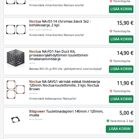
fiber_manual_record
Toimittajilla
Viimeistele ilmankiertosi Noctuan avulla!
LISÄÄ KORIIN
Noctua
NA-IS1-14 chromax.black Sx2 -
15,90 €
kehikkosarja, 2 kpl
NA-IS1-14-SX2-CHROMAX.BLACK
fiber_manual_record
Toimittajilla
Viimeistele ilmankiertosi Noctuan avulla!
LISÄÄ KORIIN
Noctua
NA-FD1 Fan Duct Kit,
14,90 €
prosessorijäähdyttimen tuulettimen
ilmakanavointisarja
fiber_manual_record
Toimittajilla
NA-FD1
LISÄÄ KORIIN
Boostaa NH-L9i ja NH-L9a -jäähdyttimesi suorituskykyä!
Noctua
NA-SAVG1 värinää estävä tiivistesarja
11,90 €
120mm Noctua-tuulettimille, 3 kpl, Noctua
Brown
fiber_manual_record
Toimittajilla
NA-SAVG1
LISÄÄ KORIIN
Viimeistele kokoonpanosi Noctualla!
Bitspower
Tuuletinadapteri 140mm / 120mm,
5,00 €
musta
BP-FA140120-BK
fiber_manual_record
Varastossa 2 kpl
LISÄÄ KORIIN