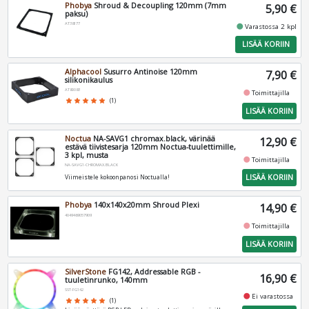
Phobya
Shroud & Decoupling 120mm (7mm
5,90 €
paksu)
AT38177
fiber_manual_record
Varastossa 2 kpl
LISÄÄ KORIIN
Alphacool
Susurro Antinoise 120mm
7,90 €
silikonikaulus
AT80083
fiber_manual_record
Toimittajilla
star
star
star
star
star
(1)
LISÄÄ KORIIN
Noctua
NA-SAVG1 chromax.black, värinää
12,90 €
estävä tiivistesarja 120mm Noctua-tuulettimille,
3 kpl, musta
fiber_manual_record
Toimittajilla
NA-SAVG1-CHROMAX.BLACK
LISÄÄ KORIIN
Viimeistele kokoonpanosi Noctualla!
Phobya
140x140x20mm Shroud Plexi
14,90 €
4049469057909
fiber_manual_record
Toimittajilla
LISÄÄ KORIIN
SilverStone
FG142, Addressable RGB -
16,90 €
tuuletinrunko, 140mm
SST-FG142
fiber_manual_record
Ei varastossa
star
star
star
star
star
(1)