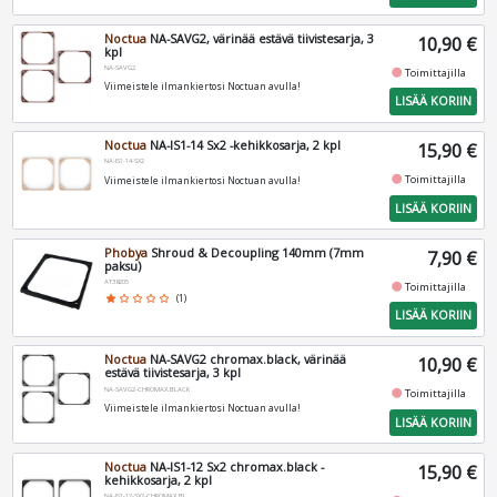
Noctua
NA-SAVG2, värinää estävä tiivistesarja, 3
10,90 €
kpl
NA-SAVG2
fiber_manual_record
Toimittajilla
Viimeistele ilmankiertosi Noctuan avulla!
LISÄÄ KORIIN
Noctua
NA-IS1-14 Sx2 -kehikkosarja, 2 kpl
15,90 €
NA-IS1-14-SX2
fiber_manual_record
Toimittajilla
Viimeistele ilmankiertosi Noctuan avulla!
LISÄÄ KORIIN
Phobya
Shroud & Decoupling 140mm (7mm
7,90 €
paksu)
AT38205
fiber_manual_record
Toimittajilla
star
star_border
star_border
star_border
star_border
(1)
LISÄÄ KORIIN
Noctua
NA-SAVG2 chromax.black, värinää
10,90 €
estävä tiivistesarja, 3 kpl
NA-SAVG2-CHROMAX.BLACK
fiber_manual_record
Toimittajilla
Viimeistele ilmankiertosi Noctuan avulla!
LISÄÄ KORIIN
Noctua
NA-IS1-12 Sx2 chromax.black -
15,90 €
kehikkosarja, 2 kpl
NA-IS1-12-SX2-CHROMAX.BLACK