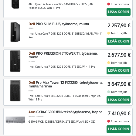
fiber_manual_record
Ei varastossa
AMD Ryzen AI Max+ Pro 395, 64GB DDR5, 2TB SSD, AMD
Radeon 8060S, Win 11 Pro
LISÄÄ KORIIN
Dell
PRO SLIM PLUS, työasema, musta
2 257,90 €
3KNKC
fiber_manual_record
Toimittajilla
Intel Ultra Core 7-265, 32GB DDR5, 512GB SSD, WLAN, Win11
Pro
LISÄÄ KORIIN
Dell
PRO PRECISION 7 TOWER T1, työasema,
2 677,90 €
musta
WCWN4
fiber_manual_record
Toimittajilla
Intel Core Ultra 7-265, 32GB DDR5, 1TB SSD, Win11 Pro
LISÄÄ KORIIN
Dell
Pro Max Tower T2 FCT2250 -tehotyöasema,
3 647,90 €
musta/harmaa
D64R5
fiber_manual_record
Toimittajilla
Intel Core Ultra 9 285, 32GB DDR5, 1TB SSD, Intel Graphics,
LISÄÄ KORIIN
Win 11 Pro
Asus
GX10-GG0003BN- tekoälytyöasema, hopea
7 410,90 €
90MS0371-M000U0
fiber_manual_record
Ei varastossa
GB10 GRACE, 128GB LPDDR5X, 2TB SSD, WLAN, DGX-OS7
LISÄÄ KORIIN