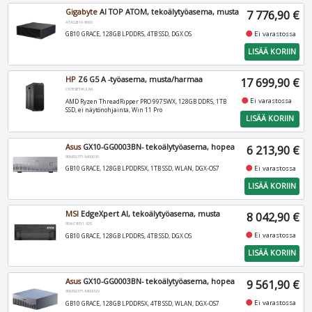
Gigabyte
AI TOP ATOM, tekoälytyöasema, musta
7 776,90 €
ATAGB10-9000
fiber_manual_record
Ei varastossa
GB10 GRACE, 128GB LPDDR5, 4TB SSD, DGX OS
LISÄÄ KORIIN
HP
Z6 G5 A -työasema, musta/harmaa
17 699,90 €
CK7E9ET#UUW
fiber_manual_record
Ei varastossa
AMD Ryzen ThreadRipper PRO 9975WX, 128GB DDR5, 1TB
SSD, ei näytönohjainta, Win 11 Pro
LISÄÄ KORIIN
Asus
GX10-GG0003BN- tekoälytyöasema, hopea
6 213,90 €
90MS0371-M00030
fiber_manual_record
Ei varastossa
GB10 GRACE, 128GB LPDDR5X, 1TB SSD, WLAN, DGX-OS7
LISÄÄ KORIIN
MSI
EdgeXpert AI, tekoälytyöasema, musta
8 042,90 €
9S6-C9311-32S
fiber_manual_record
Ei varastossa
GB10 GRACE, 128GB LPDDR5, 4TB SSD, DGX OS
LISÄÄ KORIIN
Asus
GX10-GG0003BN- tekoälytyöasema, hopea
9 561,90 €
90MS0371-M000V0
fiber_manual_record
Ei varastossa
GB10 GRACE, 128GB LPDDR5X, 4TB SSD, WLAN, DGX-OS7