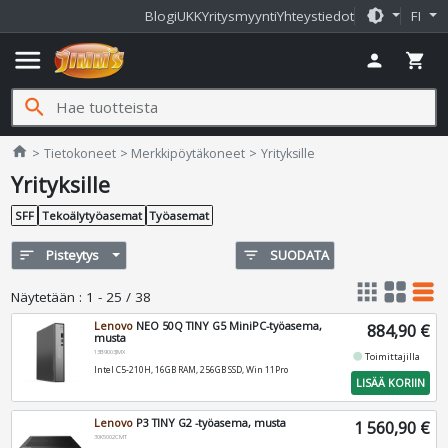
brightness_medium
Blogi
UKK
Yritysmyynti
Yhteystiedot
FI
menu
person
shopping_cart
search
Jimms.fi
home
Tietokoneet
Merkkipöytäkoneet
Yrityksille
Yrityksille
SFF
Tekoälytyöasemat
Työasemat
sort
Pisteytys
filter_list
SUODATA
apps
grid_view
table_rows
Näytetään
:
1 - 25 / 38
Lenovo
NEO 50Q TINY G5 MiniPC-työasema,
884,90 €
musta
13B9003JMX
fiber_manual_record
Toimittajilla
Intel C5-210H, 16GB RAM, 256GB SSD, Win 11Pro
LISÄÄ KORIIN
Lenovo
P3 TINY G2 -työasema, musta
1 560,90 €
30K5002CMT