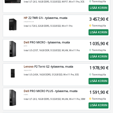
fiber_manual_record
Toimittajilla
Intel U7-265, 16GB DDR5, 512GB SSD, WIFI7, Win11 Pro, 3OS
LISÄÄ KORIIN
HP
Z2 TWR G1i - työasema, musta
3 457,90 €
A40QFET#UUW
fiber_manual_record
Toimittajilla
Intel U-7265, 32GB DDR5, 512GB SSD, Win11 Pro
LISÄÄ KORIIN
Dell
PRO MICRO - työasema, musta
1 035,90 €
DJY05
fiber_manual_record
Toimittajilla
Intel U5-235T, 16GB DDR, 512GB SSD, WLAN, Win11 Pro
LISÄÄ KORIIN
Lenovo
P2 Torni G2 -työasema, musta
1 978,90 €
30JQ0027MT
fiber_manual_record
Toimittajilla
Intel U5-245K, 16GB DDR5, 512GB SSD, Win11 Pro, 3OS
LISÄÄ KORIIN
Dell
PRO MICRO PLUS - työasema, musta
1 591,90 €
04WK5
fiber_manual_record
Toimittajilla
Intel U7-265, 16GB DDR5, 512GB SSD, WLAN, Win11 Pro, 3BW
LISÄÄ KORIIN