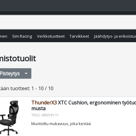
inen
Sim Racing
Verkkotuotteet
Tarvikkeet
Jäähdytys- ja erikoistu
istotuolit
Pisteytys
tään
tuotteet
:
1 - 10 / 10
ThunderX3
XTC Cushion, ergonominen työtuol
musta
TEGC-3092101.11
Muotoiltu mukavuus, joka kestää