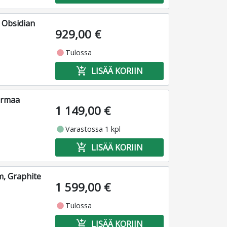
 Obsidian
929,00 €
fiber_manual_record
Tulossa
add_shopping_cart
LISÄÄ KORIIN
armaa
1 149,00 €
fiber_manual_record
Varastossa 1 kpl
add_shopping_cart
LISÄÄ KORIIN
, Graphite
1 599,00 €
fiber_manual_record
Tulossa
add_shopping_cart
LISÄÄ KORIIN