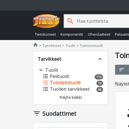
search
Tietokoneet
Komponentit
Oheislaitteet
Pelaam
Jimms.fi
home
Tarvikkeet
Tuolit
Toimistotuolit
Toim
Tarvikkeet
expand_less
sort
expand_more
Tuolit
format_list_bulleted
Pelituolit
110
format_list_bulleted
Toimistotuolit
Näyte
10
format_list_bulleted
Tuolien tarvikkeet
46
Näytä kaikki
filter_list
Suodattimet