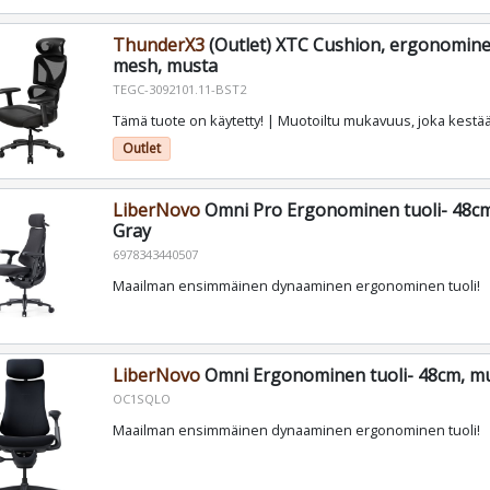
ThunderX3
(Outlet) XTC Cushion, ergonominen
mesh, musta
TEGC-3092101.11-BST2
Tämä tuote on käytetty! | Muotoiltu mukavuus, joka kestä
Outlet
LiberNovo
Omni Pro Ergonominen tuoli- 48cm
Gray
6978343440507
Maailman ensimmäinen dynaaminen ergonominen tuoli!
LiberNovo
Omni Ergonominen tuoli- 48cm, m
OC1SQLO
Maailman ensimmäinen dynaaminen ergonominen tuoli!