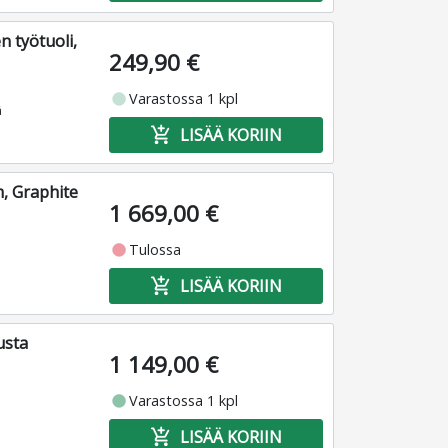
 työtuoli,
249,90 €
fiber_manual_record
Varastossa 1 kpl
ä
add_shopping_cart
LISÄÄ KORIIN
, Graphite
1 669,00 €
fiber_manual_record
Tulossa
add_shopping_cart
LISÄÄ KORIIN
usta
1 149,00 €
fiber_manual_record
Varastossa 1 kpl
add_shopping_cart
LISÄÄ KORIIN