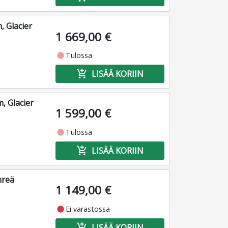
 Glacier
1 669,00 €
fiber_manual_record
Tulossa
add_shopping_cart
LISÄÄ KORIIN
, Glacier
1 599,00 €
fiber_manual_record
Tulossa
add_shopping_cart
LISÄÄ KORIIN
hreä
1 149,00 €
fiber_manual_record
Ei varastossa
add_shopping_cart
LISÄÄ KORIIN