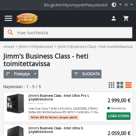
brightness_medium
Blogi
UKK
Yritysmyynti
Yhteystiedot
FI
menu
person
shopping_cart
search
fi
tokoneet
Jimm's Yrityskoneet
Jimm's Business Class - heti toimitettavissa
Jimm's Business Class - heti
toimitettavissa
sort
Pisteytys
filter_list
SUODATA
apps
grid_view
table_rows
Näytetään
:
1 - 5 / 5
Jimm's
Business Class - Intel Ultra Pro I,
pöytätietokone
2 999,00 €
JIMMS-I-N-GTG-BIV-1.0
fiber_manual_record
Varastossa
Intel Core Ultra 7 265K 3.3/5.4 GHz, 32GB DDR5, 2TB M.2
NVMe SSD, NVIDIA GeForce RTX 5070 Ti 16GB, Win 11 Pro
LISÄÄ KORIIN
Norton 360 for Gamers kaupan päälle
Jimm's
Business Class - Intel Ultra II,
pöytätietokone
2 059,00 €