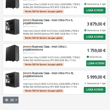
JIMMS-I-N-GTG-BI-2.0
fiber_manual_record
Varastossa 2 kpl
Intel Core Ultra 5 245KF 4.2/5.2 GHz, 32GB DDR5, 1TB M.2
NVMe SSD, NVIDIA GeForce RTX 5070 12GB, Win 11 Pro
LISÄÄ KORIIN
Norton 360 for Gamers kaupan päälle
Jimm's
Business Class - Intel Ultra Pro II,
pöytätietokone
3 879,00 €
JIMMS-I-N-GTG-BIV-2.0
fiber_manual_record
Varastossa 4 kpl
Intel Core Ultra 9 285K 3.2/5.5 GHz, 32GB DDR5, 2TB M.2
NVMe SSD, NVIDIA GeForce RTX 5080 16GB, Win 11 Pro
LISÄÄ KORIIN
Norton 360 for Gamers kaupan päälle
Jimm's
Business Class - Intel Ultra I,
pöytätietokone
1 759,00 €
JIMMS-I-N-GTG-BI-1.0
fiber_manual_record
Varastossa
Intel Core Ultra 5 245KF 4.2/5.2 GHz, 32GB DDR5, 1TB M.2
NVMe SSD, NVIDIA GeForce RTX 5060 8GB, Win 11 Pro
LISÄÄ KORIIN
Norton 360 for Gamers kaupan päälle
Jimm's
Business Class - Intel Ultra Pro III,
pöytätietokone
5 999,00 €
JIMMS-I-N-GTG-BIV-3.0
fiber_manual_record
Varastossa 1 kpl
Intel Core Ultra 9 285K 3.2/5.5 GHz, 32GB DDR5, 2TB M.2
NVMe SSD, NVIDIA GeForce RTX 5090 32GB, Win 11 Pro
LISÄÄ KORIIN
Norton 360 for Gamers kaupan päälle
tag
25