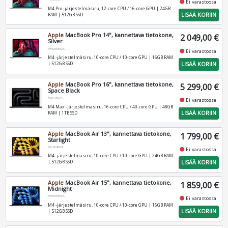
fiber_manual_record
Ei varastossa
M4 Pro -järjestelmäsiru, 12-core CPU / 16-core GPU | 24GB
LISÄÄ KORIIN
RAM | 512GB SSD
Apple
MacBook Pro 14", kannettava tietokone,
2 049,00 €
Silver
MW2W3KS/A
fiber_manual_record
Ei varastossa
M4 -järjestelmäsiru, 10-core CPU / 10-core GPU | 16GB RAM
LISÄÄ KORIIN
| 512GB SSD
Apple
MacBook Pro 16", kannettava tietokone,
5 299,00 €
Space Black
MX313KS/A
fiber_manual_record
Ei varastossa
M4 Max -järjestelmäsiru, 16-core CPU / 40-core GPU | 48GB
LISÄÄ KORIIN
RAM | 1TB SSD
Apple
MacBook Air 13", kannettava tietokone,
1 799,00 €
Starlight
MC6A4KS/A
fiber_manual_record
Ei varastossa
M4 -järjestelmäsiru, 10-core CPU / 10-core GPU | 24GB RAM
LISÄÄ KORIIN
| 512GB SSD
Apple
MacBook Air 15", kannettava tietokone,
1 859,00 €
Midnight
MW1M3KS/A
fiber_manual_record
Ei varastossa
M4 -järjestelmäsiru, 10-core CPU / 10-core GPU | 16GB RAM
LISÄÄ KORIIN
| 512GB SSD