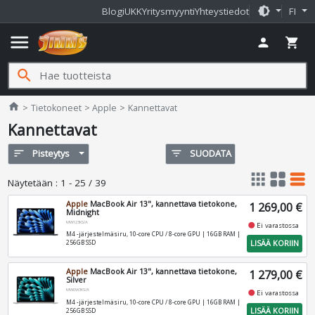
brightness_medium
Blogi
UKK
Yritysmyynti
Yhteystiedot
FI
menu
person
shopping_cart
search
Jimms.fi
home
Tietokoneet
Apple
Kannettavat
Kannettavat
sort
Pisteytys
filter_list
SUODATA
apps
grid_view
table_rows
Näytetään
:
1 - 25 / 39
Apple
MacBook Air 13", kannettava tietokone,
1 269,00 €
Midnight
MW123KS/A
fiber_manual_record
Ei varastossa
M4 -järjestelmäsiru, 10-core CPU / 8-core GPU | 16GB RAM |
LISÄÄ KORIIN
256GB SSD
Apple
MacBook Air 13", kannettava tietokone,
1 279,00 €
Silver
MW0W3KS/A
fiber_manual_record
Ei varastossa
M4 -järjestelmäsiru, 10-core CPU / 8-core GPU | 16GB RAM |
LISÄÄ KORIIN
256GB SSD