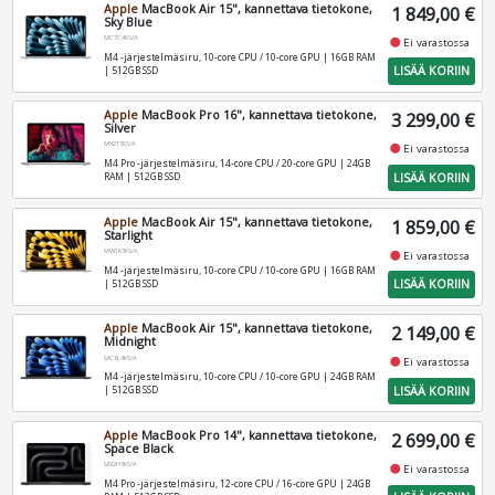
Apple
MacBook Air 15", kannettava tietokone,
1 849,00 €
Sky Blue
MC7C4KS/A
fiber_manual_record
Ei varastossa
M4 -järjestelmäsiru, 10-core CPU / 10-core GPU | 16GB RAM
LISÄÄ KORIIN
| 512GB SSD
Apple
MacBook Pro 16", kannettava tietokone,
3 299,00 €
Silver
MX2T3KS/A
fiber_manual_record
Ei varastossa
M4 Pro -järjestelmäsiru, 14-core CPU / 20-core GPU | 24GB
LISÄÄ KORIIN
RAM | 512GB SSD
Apple
MacBook Air 15", kannettava tietokone,
1 859,00 €
Starlight
MW1K3KS/A
fiber_manual_record
Ei varastossa
M4 -järjestelmäsiru, 10-core CPU / 10-core GPU | 16GB RAM
LISÄÄ KORIIN
| 512GB SSD
Apple
MacBook Air 15", kannettava tietokone,
2 149,00 €
Midnight
MC6L4KS/A
fiber_manual_record
Ei varastossa
M4 -järjestelmäsiru, 10-core CPU / 10-core GPU | 24GB RAM
LISÄÄ KORIIN
| 512GB SSD
Apple
MacBook Pro 14", kannettava tietokone,
2 699,00 €
Space Black
MX2H3KS/A
fiber_manual_record
Ei varastossa
M4 Pro -järjestelmäsiru, 12-core CPU / 16-core GPU | 24GB