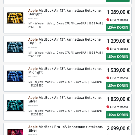
Apple
MacBook Air 13", kannettava tietokone,
1 269,00 €
Starlight
MW0Y3KS/A
fiber_manual_record
Ei varastossa
M4 -järjestelmäsiru, 10-core CPU / 8-core GPU | 16GB RAM |
LISÄÄ KORIIN
256GB SSD
Apple
MacBook Air 13", kannettava tietokone,
1 299,00 €
Sky Blue
MC6T4KS/A
fiber_manual_record
Ei varastossa
M4 -järjestelmäsiru, 10-core CPU / 8-core GPU | 16GB RAM |
LISÄÄ KORIIN
256GB SSD
Apple
MacBook Air 13", kannettava tietokone,
1 539,00 €
Midnight
MW133KS/A
fiber_manual_record
Ei varastossa
M4 -järjestelmäsiru, 10-core CPU / 10-core GPU | 16GB RAM
LISÄÄ KORIIN
| 512GB SSD
Apple
MacBook Air 15", kannettava tietokone,
1 859,00 €
Silver
MW1H3KS/A
fiber_manual_record
Ei varastossa
M4 -järjestelmäsiru, 10-core CPU / 10-core GPU | 16GB RAM
LISÄÄ KORIIN
| 512GB SSD
Apple
MacBook Pro 14", kannettava tietokone,
2 699,00 €
Silver
MX2E3KS/A