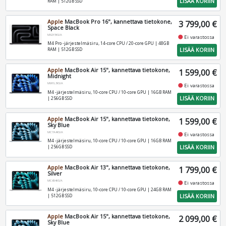
LISÄÄ KORIIN
RAM | 512GB SSD
Apple
MacBook Pro 16", kannettava tietokone,
3 799,00 €
Space Black
MX2Y3KS/A
fiber_manual_record
Ei varastossa
M4 Pro -järjestelmäsiru, 14-core CPU / 20-core GPU | 48GB
LISÄÄ KORIIN
RAM | 512GB SSD
Apple
MacBook Air 15", kannettava tietokone,
1 599,00 €
Midnight
MW1L3KS/A
fiber_manual_record
Ei varastossa
M4 -järjestelmäsiru, 10-core CPU / 10-core GPU | 16GB RAM
LISÄÄ KORIIN
| 256GB SSD
Apple
MacBook Air 15", kannettava tietokone,
1 599,00 €
Sky Blue
MC7A4KS/A
fiber_manual_record
Ei varastossa
M4 -järjestelmäsiru, 10-core CPU / 10-core GPU | 16GB RAM
LISÄÄ KORIIN
| 256GB SSD
Apple
MacBook Air 13", kannettava tietokone,
1 799,00 €
Silver
MC654KS/A
fiber_manual_record
Ei varastossa
M4 -järjestelmäsiru, 10-core CPU / 10-core GPU | 24GB RAM
LISÄÄ KORIIN
| 512GB SSD
Apple
MacBook Air 15", kannettava tietokone,
2 099,00 €
Sky Blue