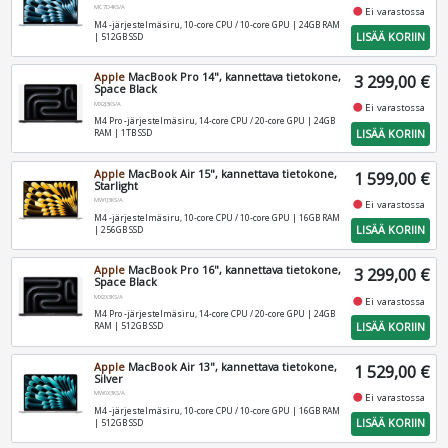
MC7D4KS/A
fiber_manual_record
Ei varastossa
M4 -järjestelmäsiru, 10-core CPU / 10-core GPU | 24GB RAM
LISÄÄ KORIIN
| 512GB SSD
Apple
MacBook Pro 14", kannettava tietokone,
3 299,00 €
Space Black
MX2J3KS/A
fiber_manual_record
Ei varastossa
M4 Pro -järjestelmäsiru, 14-core CPU / 20-core GPU | 24GB
LISÄÄ KORIIN
RAM | 1TB SSD
Apple
MacBook Air 15", kannettava tietokone,
1 599,00 €
Starlight
MW1J3KS/A
fiber_manual_record
Ei varastossa
M4 -järjestelmäsiru, 10-core CPU / 10-core GPU | 16GB RAM
LISÄÄ KORIIN
| 256GB SSD
Apple
MacBook Pro 16", kannettava tietokone,
3 299,00 €
Space Black
MX2X3KS/A
fiber_manual_record
Ei varastossa
M4 Pro -järjestelmäsiru, 14-core CPU / 20-core GPU | 24GB
LISÄÄ KORIIN
RAM | 512GB SSD
Apple
MacBook Air 13", kannettava tietokone,
1 529,00 €
Silver
MW0X3KS/A
fiber_manual_record
Ei varastossa
M4 -järjestelmäsiru, 10-core CPU / 10-core GPU | 16GB RAM
LISÄÄ KORIIN
| 512GB SSD