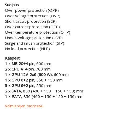
Suojaus
Over power protection (OPP)
Over voltage protection (OVP)
Short circuit protection (SCP)
Over current protection (OCP)
Over temperature protection (OTP)
Under-voltage protection (UVP)
Surge and inrush protection (SIP)
No load protection (NLP)
Kaapelit
1 x MB 20+4 pin
, 600 mm
2 x CPU 4+4 pin,
700 mm
1 x GPU 12V-2x6 (600 W),
600 mm
1 x GPU 6+2 pin,
550 + 150 mm
3 x GPU 6+2 pin,
550 mm
2 x SATA,
850 (400 + 150 + 150 + 150) mm
1 x PATA,
850 (400 + 150 + 150 + 150) mm
Valmistajan tuotesivu