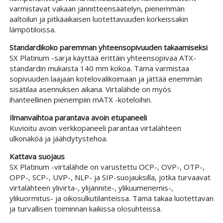
varmistavat vakaan jännitteensäätelyn, pienemmän
aaltoilun ja pitkäaikaisen luotettavuuden korkeissakin
lämpötiloissa.
Standardikoko paremman yhteensopivuuden takaamiseksi
SX Platinum -sarja käyttää erittäin yhteensopivaa ATX-
standardin mukaista 140 mm kokoa. Tämä varmistaa
sopivuuden laajaan kotelovalikoimaan ja jättää enemmän
sisätilaa asennuksen aikana. Virtalähde on myös
ihanteellinen pienempiin mATX -koteloihin.
Ilmanvaihtoa parantava avoin etupaneeli
Kuvioitu avoin verkkopaneeli parantaa virtalähteen
ulkonäköä ja jäähdytystehoa.
Kattava suojaus
SX Platinum -virtalähde on varustettu OCP-, OVP-, OTP-,
OPP-, SCP-, UVP-, NLP- ja SIP-suojauksilla, jotka turvaavat
virtalähteen ylivirta-, ylijännite-, ylikuumenemis-,
ylikuormitus- ja oikosulkutilanteissa. Tämä takaa luotettavan
ja turvallisen toiminnan kaikissa olosuhteissa.