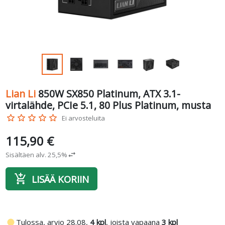
Lian Li
850W SX850 Platinum, ATX 3.1-
virtalähde, PCIe 5.1, 80 Plus Platinum, musta
star_border
star_border
star_border
star_border
star_border
Ei arvosteluita
115,90 €
Sisältäen alv. 25,5%
swap_horiz
add_shopping_cart
LISÄÄ KORIIN
fiber_manual_record
Tulossa, arvio 28.08,
4 kpl
, joista vapaana
3 kpl