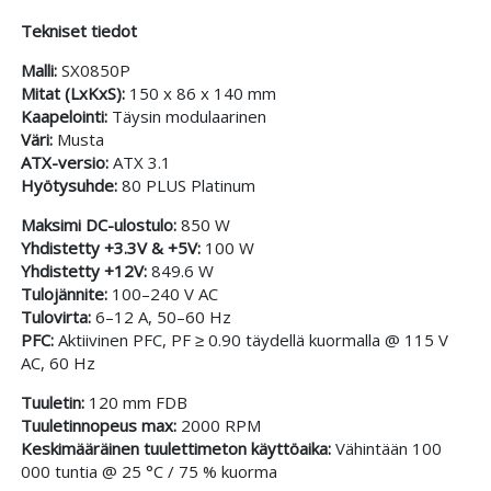
Tekniset tiedot
Malli:
SX0850P
Mitat (LxKxS):
150 x 86 x 140 mm
Kaapelointi:
Täysin modulaarinen
Väri:
Musta
ATX-versio:
ATX 3.1
Hyötysuhde:
80 PLUS Platinum
Maksimi DC-ulostulo:
850 W
Yhdistetty +3.3V & +5V:
100 W
Yhdistetty +12V:
849.6 W
Tulojännite:
100–240 V AC
Tulovirta:
6–12 A, 50–60 Hz
PFC:
Aktiivinen PFC, PF ≥ 0.90 täydellä kuormalla @ 115 V
AC, 60 Hz
Tuuletin:
120 mm FDB
Tuuletinnopeus max:
2000 RPM
Keskimääräinen tuulettimeton käyttöaika:
Vähintään 100
000 tuntia @ 25 °C / 75 % kuorma