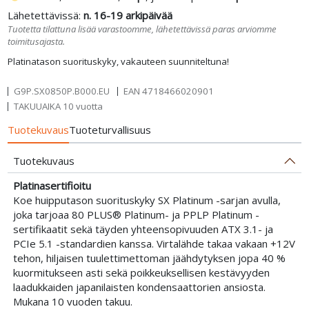
Lähetettävissä:
n. 16-19 arkipäivää
Tuotetta tilattuna lisää varastoomme, lähetettävissä paras arviomme
toimitusajasta.
Platinatason suorituskyky, vakauteen suunniteltuna!
G9P.SX0850P.B000.EU
EAN
4718466020901
TAKUUAIKA 10 vuotta
Tuotekuvaus
Tuoteturvallisuus
Tuotekuvaus
Platinasertifioitu
Koe huipputason suorituskyky SX Platinum -sarjan avulla,
joka tarjoaa 80 PLUS® Platinum- ja PPLP Platinum -
sertifikaatit sekä täyden yhteensopivuuden ATX 3.1- ja
PCIe 5.1 -standardien kanssa. Virtalähde takaa vakaan +12V
tehon, hiljaisen tuulettimettoman jäähdytyksen jopa 40 %
kuormitukseen asti sekä poikkeuksellisen kestävyyden
laadukkaiden japanilaisten kondensaattorien ansiosta.
Mukana 10 vuoden takuu.