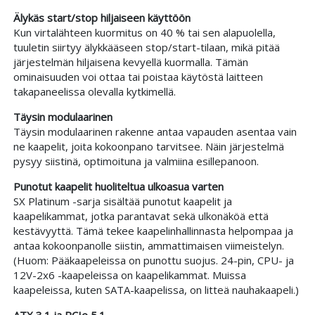
Älykäs start/stop hiljaiseen käyttöön
Kun virtalähteen kuormitus on 40 % tai sen alapuolella,
tuuletin siirtyy älykkääseen stop/start-tilaan, mikä pitää
järjestelmän hiljaisena kevyellä kuormalla. Tämän
ominaisuuden voi ottaa tai poistaa käytöstä laitteen
takapaneelissa olevalla kytkimellä.
Täysin modulaarinen
Täysin modulaarinen rakenne antaa vapauden asentaa vain
ne kaapelit, joita kokoonpano tarvitsee. Näin järjestelmä
pysyy siistinä, optimoituna ja valmiina esillepanoon.
Punotut kaapelit huoliteltua ulkoasua varten
SX Platinum -sarja sisältää punotut kaapelit ja
kaapelikammat, jotka parantavat sekä ulkonäköä että
kestävyyttä. Tämä tekee kaapelinhallinnasta helpompaa ja
antaa kokoonpanolle siistin, ammattimaisen viimeistelyn.
(Huom: Pääkaapeleissa on punottu suojus. 24-pin, CPU- ja
12V-2x6 -kaapeleissa on kaapelikammat. Muissa
kaapeleissa, kuten SATA-kaapelissa, on litteä nauhakaapeli.)
ATX 3.1 ja PCIe 5.1