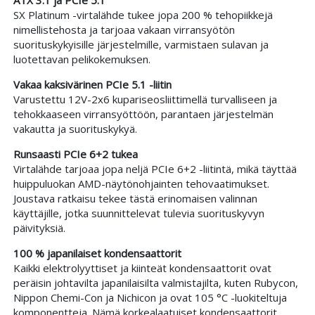
SX Platinum -virtalähde tukee jopa 200 % tehopiikkejä
nimellistehosta ja tarjoaa vakaan virransyötön
suorituskykyisille järjestelmille, varmistaen sulavan ja
luotettavan pelikokemuksen.
Vakaa kaksivärinen PCIe 5.1 -liitin
Varustettu 12V-2x6 kupariseosliittimellä turvalliseen ja
tehokkaaseen virransyöttöön, parantaen järjestelmän
vakautta ja suorituskykyä.
Runsaasti PCIe 6+2 tukea
Virtalähde tarjoaa jopa neljä PCIe 6+2 -liitintä, mikä täyttää
huippuluokan AMD-näytönohjainten tehovaatimukset.
Joustava ratkaisu tekee tästä erinomaisen valinnan
käyttäjille, jotka suunnittelevat tulevia suorituskyvyn
päivityksiä.
100 % japanilaiset kondensaattorit
Kaikki elektrolyyttiset ja kiinteät kondensaattorit ovat
peräisin johtavilta japanilaisilta valmistajilta, kuten Rubycon,
Nippon Chemi-Con ja Nichicon ja ovat 105 °C -luokiteltuja
komponentteja. Nämä korkealaatuiset kondensaattorit