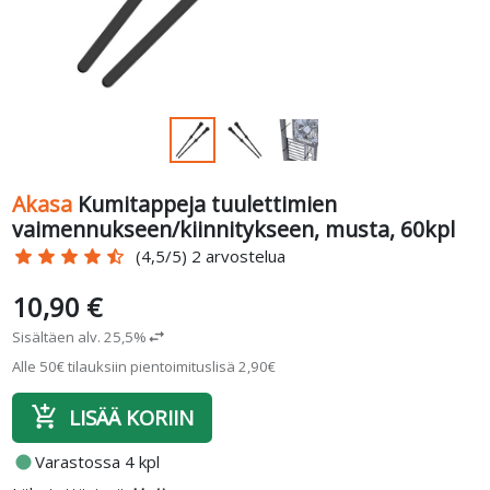
Akasa
Kumitappeja tuulettimien
vaimennukseen/kiinnitykseen, musta, 60kpl
star
star
star
star
star_half
(4,5/5) 2 arvostelua
10,90 €
Sisältäen alv. 25,5%
swap_horiz
Alle 50€ tilauksiin pientoimituslisä 2,90€
add_shopping_cart
LISÄÄ KORIIN
fiber_manual_record
Varastossa 4 kpl