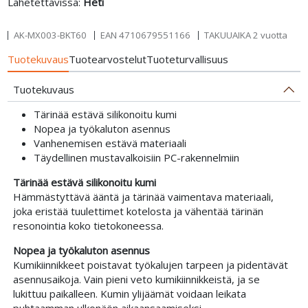
Lähetettävissä:
Heti
AK-MX003-BKT60
EAN
4710679551166
TAKUUAIKA 2 vuotta
Tuotekuvaus
Tuotearvostelut
Tuoteturvallisuus
Tuotekuvaus
Tärinää estävä silikonoitu kumi
Nopea ja työkaluton asennus
Vanhenemisen estävä materiaali
Täydellinen mustavalkoisiin PC-rakennelmiin
Tärinää estävä silikonoitu kumi
Hämmästyttävä ääntä ja tärinää vaimentava materiaali,
joka eristää tuulettimet kotelosta ja vähentää tärinän
resonointia koko tietokoneessa.
Nopea ja työkaluton asennus
Kumikiinnikkeet poistavat työkalujen tarpeen ja pidentävät
asennusaikoja. Vain pieni veto kumikiinnikkeistä, ja se
lukittuu paikalleen. Kumin ylijäämät voidaan leikata
puhtaamman ulkonäön aikaansaamiseksi.