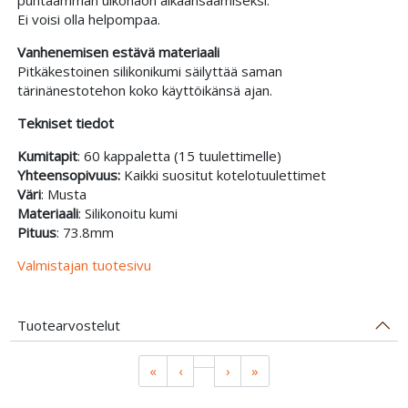
Ei voisi olla helpompaa.
Vanhenemisen estävä materiaali
Pitkäkestoinen silikonikumi säilyttää saman
tärinänestotehon koko käyttöikänsä ajan.
Tekniset tiedot
Kumitapit
: 60 kappaletta (15 tuulettimelle)
Yhteensopivuus:
Kaikki suositut kotelotuulettimet
Väri
: Musta
Materiaali
: Silikonoitu kumi
Pituus
: 73.8mm
Valmistajan tuotesivu
Tuotearvostelut
«
‹
›
»