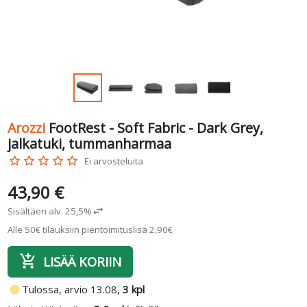
Arozzi
FootRest - Soft Fabric - Dark Grey,
jalkatuki, tummanharmaa
star_border
star_border
star_border
star_border
star_border
Ei arvosteluita
43,90 €
Sisältäen alv. 25,5%
swap_horiz
Alle 50€ tilauksiin pientoimituslisä 2,90€
add_shopping_cart
LISÄÄ KORIIN
fiber_manual_record
Tulossa, arvio 13.08,
3 kpl