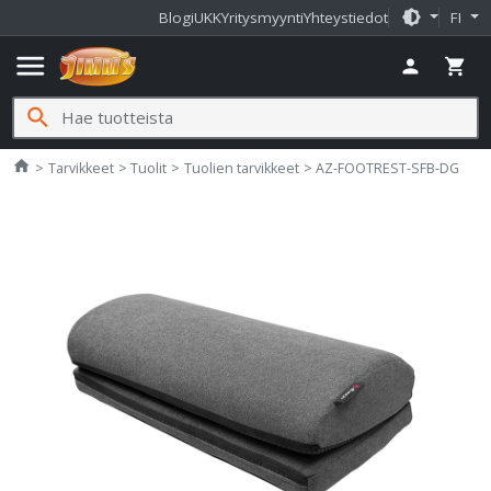
brightness_medium
Blogi
UKK
Yritysmyynti
Yhteystiedot
FI
menu
person
shopping_cart
search
Jimms.fi
home
Tarvikkeet
Tuolit
Tuolien tarvikkeet
AZ-FOOTREST-SFB-DG