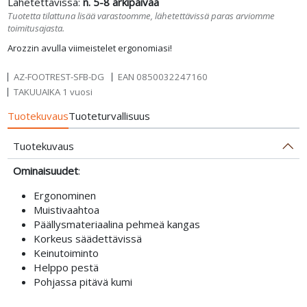
Lähetettävissä:
n. 5-8 arkipäivää
Tuotetta tilattuna lisää varastoomme, lähetettävissä paras arviomme
toimitusajasta.
Arozzin avulla viimeistelet ergonomiasi!
AZ-FOOTREST-SFB-DG
EAN
0850032247160
TAKUUAIKA 1 vuosi
Tuotekuvaus
Tuoteturvallisuus
Tuotekuvaus
Ominaisuudet
:
Ergonominen
Muistivaahtoa
Päällysmateriaalina pehmeä kangas
Korkeus säädettävissä
Keinutoiminto
Helppo pestä
Pohjassa pitävä kumi