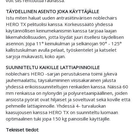
voit siis rentoutua rauhassa.
TÄYDELLINEN ASENTO JOKA KÄYTTÄJÄLLE
Istu miten haluat uuden antrasiitinvärisen noblechairs
HERO TX pelituolisi kanssa. Korkeussäätö yhdessä
käytännöllisen keinumekanismin kanssa tarjoaa laajan
liikemahdollisuuden, jotta löydät juuri itsellesi täydellisen
asennon. Jopa 11° keinukulman ja selkänojan 90° - 125°
kallistuskulman avulla pelaat, työskentelet ja katselet
sarjoja mukavasti, koko ajan.
SUUNNITELTU KAIKILLE LATTIAPINNOILLE
noblechairs HERO -sarjan perustuksena toimii jykevä
jauhemaalattu, täysalumiininen viisisakarainen jalusta
yhdessä erikoissuunniteltujen renkaiden kanssa. Näissä 60
mm renkaissa on nylonydin ja polyuretaanipäällinen, joiden
ansiosta pyörät ovat hiljaiset ja soveltuvat sekä koville että
pehmeille lattiapinnoille. Yhdessä 4- turvaluokan
kaasujousen kanssa HERO TX on suunniteltu luomaan
optimaalinen tuki jopa 150 kg painoisille käyttäjille.
Tekniset tiedot
: