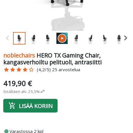
noblechairs
HERO TX Gaming Chair,
kangasverhoiltu pelituoli, antrasiitti
star
star
star
star
star_border
(4,2/5) 25 arvostelua
419,90 €
Sisältäen alv. 25,5%
swap_horiz
add_shopping_cart
LISÄÄ KORIIN
fiber_manual_record
Varastossa 2 kpl