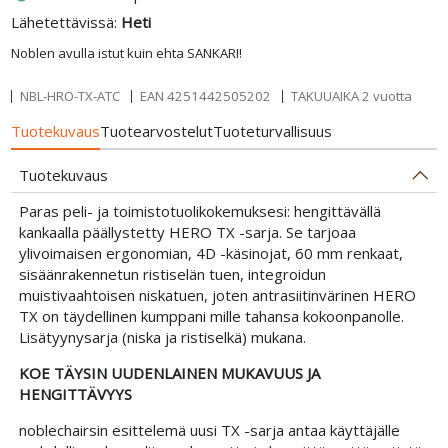
Lähetettävissä:
Heti
Noblen avulla istut kuin ehta SANKARI!
NBL-HRO-TX-ATC
EAN
4251442505202
TAKUUAIKA 2 vuotta
Tuotekuvaus
Tuotearvostelut
Tuoteturvallisuus
Tuotekuvaus
Paras peli- ja toimistotuolikokemuksesi: hengittävällä
kankaalla päällystetty HERO TX -sarja. Se tarjoaa
ylivoimaisen ergonomian, 4D -käsinojat, 60 mm renkaat,
sisäänrakennetun ristiselän tuen, integroidun
muistivaahtoisen niskatuen, joten antrasiitinvärinen HERO
TX on täydellinen kumppani mille tahansa kokoonpanolle.
Lisätyynysarja (niska ja ristiselkä) mukana.
KOE TÄYSIN UUDENLAINEN MUKAVUUS JA
HENGITTÄVYYS
noblechairsin esittelemä uusi TX -sarja antaa käyttäjälle