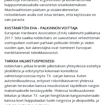
huippuominaisuuksilla varustetun istuinkokemuksen.
Muistivaahtoisen päätuen ja sisäänrakennetun
ristiseläntuen avulla voit istua tietäen, että käytössäsi on
vain parasta.
KIISTÄMÄTÖN EHA - PALKINNON VOITTAJA
European Hardware Association (EHA) vakiinnutti paikkansa
2017. Siitä saakka noblechairs on saavuttanut virheettömän
voittoputken voittaen parhaan pelituolin tittelin jo viiden
vuoden ajan, kun äänestäjinä ovat toimineet Euroopan
merkittävimmät tekniikkasivustot.
TARKKA VALMISTUSPROSESSI
noblechairs jatkaa brandin julkistuksen yhteydessä esiteltyä
yksilöllistä ja edistynyttä kokonaan koneellista
valmistusprosessia myös TX -sarjan kanssa. Kuten
autoteollisuudessa, erityiset robottikäsivarret yhdessä
jykevän teräsvalun kanssa muodostavat täydellisen rungon
maksimaaliselle kestävyydelle. Yhdessä teollisuuskonein
leikatun ja tikatun TX -sarjan hengittävän kangasmateriaalin
kanssa koet huippulaadun tuolin rungossa ja ulkopuolella, ja