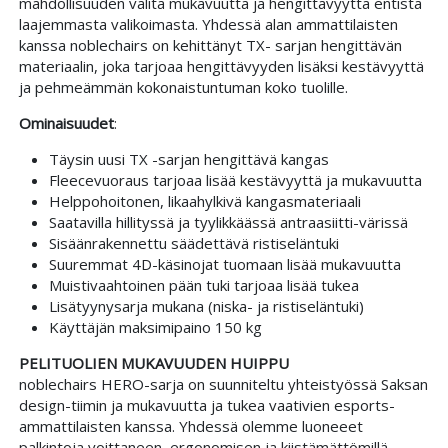
mahdollisuuden valita mukavuutta ja hengittävyyttä entistä
laajemmasta valikoimasta. Yhdessä alan ammattilaisten
kanssa noblechairs on kehittänyt TX- sarjan hengittävän
materiaalin, joka tarjoaa hengittävyyden lisäksi kestävyyttä
ja pehmeämmän kokonaistuntuman koko tuolille.
Ominaisuudet
:
Täysin uusi TX -sarjan hengittävä kangas
Fleecevuoraus tarjoaa lisää kestävyyttä ja mukavuutta
Helppohoitonen, likaahylkivä kangasmateriaali
Saatavilla hillityssä ja tyylikkäässä antraasiitti-värissä
Sisäänrakennettu säädettävä ristiseläntuki
Suuremmat 4D-käsinojat tuomaan lisää mukavuutta
Muistivaahtoinen pään tuki tarjoaa lisää tukea
Lisätyynysarja mukana (niska- ja ristiseläntuki)
Käyttäjän maksimipaino 150 kg
PELITUOLIEN MUKAVUUDEN HUIPPU
noblechairs HERO-sarja on suunniteltu yhteistyössä Saksan
design-tiimin ja mukavuutta ja tukea vaativien esports-
ammattilaisten kanssa. Yhdessä olemme luoneeet
palkintoja voittaneen, ergonomisen ja kiistämättömillä