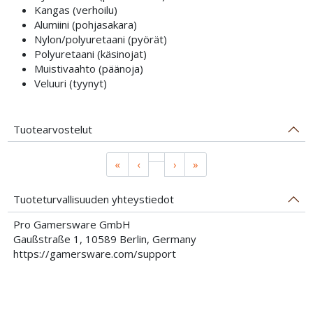
Kangas (verhoilu)
Alumiini (pohjasakara)
Nylon/polyuretaani (pyörät)
Polyuretaani (käsinojat)
Muistivaahto (päänoja)
Veluuri (tyynyt)
Tuotearvostelut
«
‹
›
»
Tuoteturvallisuuden yhteystiedot
Pro Gamersware GmbH
Gaußstraße 1, 10589 Berlin, Germany
https://gamersware.com/support