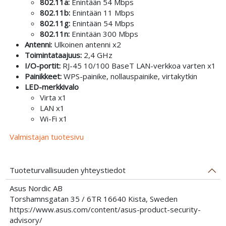
802.11a:
Enintään 54 Mbps
802.11b:
Enintään 11 Mbps
802.11g:
Enintään 54 Mbps
802.11n:
Enintään 300 Mbps
Antenni:
Ulkoinen antenni x2
Toimintataajuus:
2,4 GHz
I/O-portit:
RJ-45 10/100 BaseT LAN-verkkoa varten x1
Painikkeet:
WPS-painike, nollauspainike, virtakytkin
LED-merkkivalo
Virta x1
LAN x1
Wi-Fi x1
Valmistajan tuotesivu
Tuoteturvallisuuden yhteystiedot
Asus Nordic AB
Torshamnsgatan 35 / 6TR 16640 Kista, Sweden
https://www.asus.com/content/asus-product-security-
advisory/