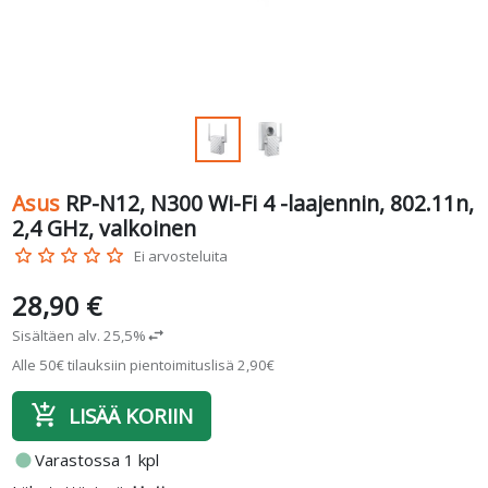
Asus
RP-N12, N300 Wi-Fi 4 -laajennin, 802.11n,
2,4 GHz, valkoinen
star_border
star_border
star_border
star_border
star_border
Ei arvosteluita
28,90 €
Sisältäen alv. 25,5%
swap_horiz
Alle 50€ tilauksiin pientoimituslisä 2,90€
add_shopping_cart
LISÄÄ KORIIN
fiber_manual_record
Varastossa 1 kpl