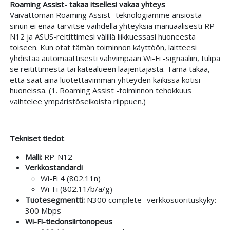
Roaming Assist- takaa itsellesi vakaa yhteys
Vaivattoman Roaming Assist -teknologiamme ansiosta
sinun ei enää tarvitse vaihdella yhteyksiä manuaalisesti RP-
N12 ja ASUS-reitittimesi välillä liikkuessasi huoneesta
toiseen. Kun otat tämän toiminnon käyttöön, laitteesi
yhdistää automaattisesti vahvimpaan Wi-Fi -signaaliin, tulipa
se reitittimestä tai katealueen laajentajasta. Tämä takaa,
että saat aina luotettavimman yhteyden kaikissa kotisi
huoneissa. (1. Roaming Assist -toiminnon tehokkuus
vaihtelee ympäristöseikoista riippuen.)
Tekniset tiedot
Malli:
RP-N12
Verkkostandardi
Wi-Fi 4 (802.11n)
Wi-Fi (802.11/b/a/g)
Tuotesegmentti:
N300 complete -verkkosuorituskyky:
300 Mbps
Wi-Fi-tiedonsiirtonopeus