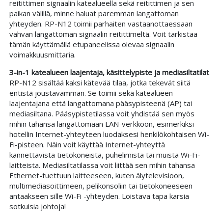
reitittimen signaalin katealueella sekä reitittimen ja sen
paikan välillä, minne haluat paremman langattoman
yhteyden. RP-N12 toimii parhaiten vastaanottaessaan
vahvan langattoman signaalin reitittimeltä. Voit tarkistaa
tämän käyttämällä etupaneelissa olevaa signaalin
voimakkuusmittaria.
3-in-1 katealueen laajentaja, käsittelypiste ja mediasiltatilat
RP-N12 sisältää kaksi kätevää tilaa, jotka tekevät siitä
entistä joustavamman. Se toimii sekä katealueen
laajentajana että langattomana pääsypisteenä (AP) tai
mediasiltana. Pääsypistetilassa voit yhdistää sen myös
mihin tahansa langattomaan LAN-verkkoon, esimerkiksi
hotellin Internet-yhteyteen luodaksesi henkilökohtaisen Wi-
Fi-pisteen. Näin voit käyttää Internet-yhteyttä
kannettavista tietokoneista, puhelimista tai muista Wi-Fi-
laitteista. Mediasiltatilassa voit liittää sen mihin tahansa
Ethernet-tuettuun laitteeseen, kuten älytelevisioon,
multimediasoittimeen, pelikonsoliin tai tietokoneeseen
antaakseen sille Wi-Fi -yhteyden. Loistava tapa karsia
sotkuisia johtoja!