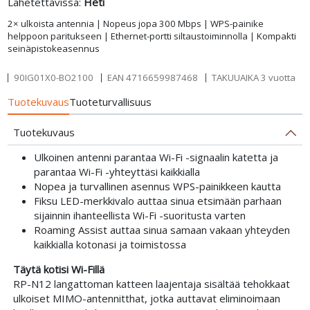
Lähetettävissä:
Heti
2× ulkoista antennia | Nopeus jopa 300 Mbps | WPS-painike
helppoon paritukseen | Ethernet-portti siltaustoiminnolla | Kompakti
seinäpistokeasennus
90IG01X0-BO2100
EAN
4716659987468
TAKUUAIKA 3 vuotta
Tuotekuvaus
Tuoteturvallisuus
Tuotekuvaus
Ulkoinen antenni parantaa Wi-Fi -signaalin katetta ja
parantaa Wi-Fi -yhteyttäsi kaikkialla
Nopea ja turvallinen asennus WPS-painikkeen kautta
Fiksu LED-merkkivalo auttaa sinua etsimään parhaan
sijainnin ihanteellista Wi-Fi -suoritusta varten
Roaming Assist auttaa sinua samaan vakaan yhteyden
kaikkialla kotonasi ja toimistossa
Täytä kotisi Wi-Fillä
RP-N12 langattoman katteen laajentaja sisältää tehokkaat
ulkoiset MIMO-antennitthat, jotka auttavat eliminoimaan