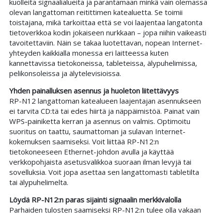
kuolleita signaalialueita ja parantamaan minkä vain olemassa
olevan langattoman reitittimen katealuetta. Se toimii
toistajana, mikä tarkoittaa että se voi laajentaa langatonta
tietoverkkoa kodin jokaiseen nurkkaan – jopa niihin vaikeasti
tavoitettaviin. Näin se takaa luotettavan, nopean Internet-
yhteyden kaikkialla monessa eri laitteessa kuten
kannettavissa tietokoneissa, tableteissa, älypuhelimissa,
pelikonsoleissa ja älytelevisioissa.
Yhden painalluksen asennus ja huoleton liitettävyys
RP-N12 langattoman katealueen laajentajan asennukseen
ei tarvita CD:tä tai edes hiirtä ja näppäimistöä. Painat vain
WPS-painiketta kerran ja asennus on valmis. Optimoitu
suoritus on taattu, saumattoman ja sulavan Internet-
kokemuksen saamiseksi. Voit liittää RP-N12:n
tietokoneeseen Ethernet-johdon avulla ja käyttää
verkkopohjaista asetusvalikkoa suoraan ilman levyjä tai
sovelluksia. Voit jopa asettaa sen langattomasti tabletilta
tai älypuhelimelta.
Löydä RP-N12:n paras sijainti signaalin merkkivalolla
Parhaiden tulosten saamiseksi RP-N12:n tulee olla vakaan