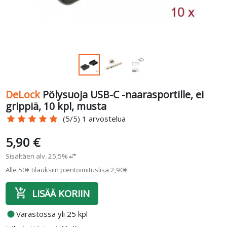
DeLock
Pölysuoja USB-C -naarasportille, ei
grippiä, 10 kpl, musta
star
star
star
star
star
(5/5) 1 arvostelua
5,90 €
Sisältäen alv. 25,5%
swap_horiz
Alle 50€ tilauksiin pientoimituslisä 2,90€
add_shopping_cart
LISÄÄ KORIIN
fiber_manual_record
Varastossa yli 25 kpl