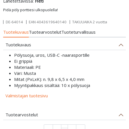
Lähetettävissä:
Heti
Pidä pöly porttiesi ulkopuolella!
DE-64014
EAN
4043619640140
TAKUUAIKA 2 vuotta
Tuotekuvaus
Tuotearvostelut
Tuoteturvallisuus
Tuotekuvaus
Pölysuoja, uros, USB-C -naarasportille
Ei grippiä
Materiaali: PE
Väri: Musta
Mitat (PxLxK): n. 9,8 x 6,5 x 4,0 mm
Myyntipakkaus sisältää: 10 x pölysuoja
Valmistajan tuotesivu
Tuotearvostelut