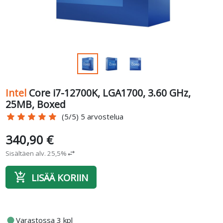
Intel
Core i7-12700K, LGA1700, 3.60 GHz,
25MB, Boxed
star
star
star
star
star
(5/5) 5 arvostelua
340,90 €
Sisältäen alv. 25,5%
swap_horiz
add_shopping_cart
LISÄÄ KORIIN
fiber_manual_record
Varastossa 3 kpl