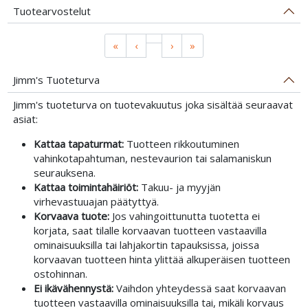
Tuotearvostelut
«
‹
›
»
Jimm's Tuoteturva
Jimm's tuoteturva on tuotevakuutus joka sisältää seuraavat
asiat:
Kattaa tapaturmat:
Tuotteen rikkoutuminen
vahinkotapahtuman, nestevaurion tai salamaniskun
seurauksena.
Kattaa toimintahäiriöt:
Takuu- ja myyjän
virhevastuuajan päätyttyä.
Korvaava tuote:
Jos vahingoittunutta tuotetta ei
korjata, saat tilalle korvaavan tuotteen vastaavilla
ominaisuuksilla tai lahjakortin tapauksissa, joissa
korvaavan tuotteen hinta ylittää alkuperäisen tuotteen
ostohinnan.
Ei ikävähennystä:
Vaihdon yhteydessä saat korvaavan
tuotteen vastaavilla ominaisuuksilla tai, mikäli korvaus