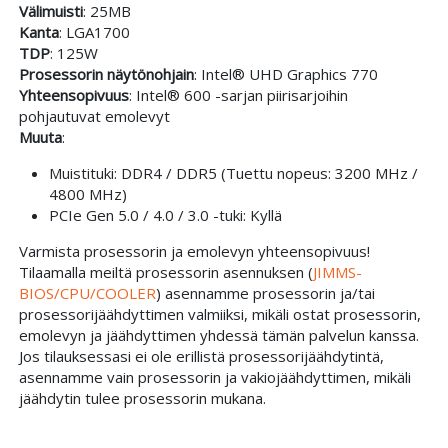
Välimuisti
: 25MB
Kanta
: LGA1700
TDP
: 125W
Prosessorin näytönohjain
: Intel® UHD Graphics 770
Yhteensopivuus
: Intel® 600 -sarjan piirisarjoihin
pohjautuvat emolevyt
Muuta
:
Muistituki: DDR4 / DDR5 (Tuettu nopeus: 3200 MHz /
4800 MHz)
PCIe Gen 5.0 / 4.0 / 3.0 -tuki: Kyllä
Varmista prosessorin ja emolevyn yhteensopivuus!
Tilaamalla meiltä prosessorin asennuksen (
JIMMS-
BIOS/CPU/COOLER
) asennamme prosessorin ja/tai
prosessorijäähdyttimen valmiiksi, mikäli ostat prosessorin,
emolevyn ja jäähdyttimen yhdessä tämän palvelun kanssa.
Jos tilauksessasi ei ole erillistä prosessorijäähdytintä,
asennamme vain prosessorin ja vakiojäähdyttimen, mikäli
jäähdytin tulee prosessorin mukana.