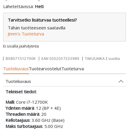
Lähetettävissä:
Heti
Tarvitsetko lisäturvaa tuotteellesi?
Tähän tuotteeseen saatavilla
Jimm’s Tuoteturva
Ei sisällä jäähdytintä
BX8071512700K
EAN
5032037233989
TAKUUAIKA 3 vuotta
Tuotekuvaus
Tuotearvostelut
Tuoteturva
Tuotekuvaus
Tekniset tiedot
:
Malli
: Core i7-12700K
Ydinten määrä
: 12 (8P + 4E)
Threadien määrä
: 20
Kellotaajuus
: 3.60 GHz (Base)
Maks turbotaajuus
: 5.00 GHz