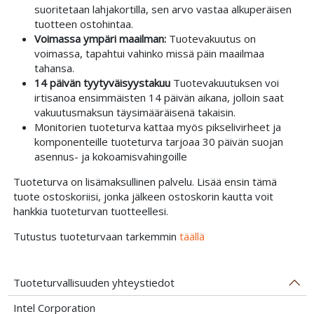
suoritetaan lahjakortilla, sen arvo vastaa alkuperäisen
tuotteen ostohintaa.
Voimassa ympäri maailman:
Tuotevakuutus on
voimassa, tapahtui vahinko missä päin maailmaa
tahansa.
14 päivän tyytyväisyystakuu
Tuotevakuutuksen voi
irtisanoa ensimmäisten 14 päivän aikana, jolloin saat
vakuutusmaksun täysimääräisenä takaisin.
Monitorien tuoteturva kattaa myös pikselivirheet ja
komponenteille tuoteturva tarjoaa 30 päivän suojan
asennus- ja kokoamisvahingoille
Tuoteturva on lisämaksullinen palvelu. Lisää ensin tämä
tuote ostoskoriisi, jonka jälkeen ostoskorin kautta voit
hankkia tuoteturvan tuotteellesi.
Tutustus tuoteturvaan tarkemmin
täällä
Tuoteturvallisuuden yhteystiedot
Intel Corporation