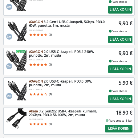
BUCM2-CM30AB
fiber_manual_record
Varastossa
LISÄÄ KORIIN
AXAGON
3.2 Gen1 USB-C -kaapeli, 5Gbps, PD3.0
9,90 €
60W, punottu, 3m, musta
BUCM3-CM30AB
fiber_manual_record
Varastossa
star
star
star
star
star_half
(4)
LISÄÄ KORIIN
AXAGON
2.0 USB-C -kaapeli, PD3.1 240W,
9,90 €
punottu, 2m, musta
BUCM2-CM20AB
fiber_manual_record
Varastossa
star
star
star
star
star
(1)
LISÄÄ KORIIN
AXAGON
2.0 USB-C -kaapeli, PD3.0 60W,
5,90 €
punottu, 2m, musta
BUCM-CM20AB
fiber_manual_record
Varastossa
star
star
star
star
star_border
(4)
LISÄÄ KORIIN
Akasa
3.2 Gen2x2 USB-C -kaapeli, kulmalla,
18,90 €
20Gbps, PD3.0 5A 100W, 2m, musta
AK-CBUB66-20BK
fiber_manual_record
Varastossa 1 kpl
star
star
star
star
star
(1)
LISÄÄ KORIIN