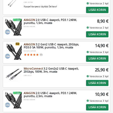
USBC-2015WI
fiber_manual_record
Varastossa 2 kpl
Kaapelitarpeesi täyttää Deltaco!
LISÄÄ KORIIN
AXAGON
2.0 USB-C -kaapeli, PD3.1 240W,
8,90 €
punottu, 1,5m, musta
BUCM2-CM15AB
fiber_manual_record
Varastossa 2 kpl
LISÄÄ KORIIN
AXAGON
3.2 Gen2 USB-C -kaapeli, 20Gbps,
14,90 €
PD3.0 5A 100W, punottu, 1,5m, musta
BUCM32-CM15AB
fiber_manual_record
Varastossa 3 kpl
star
star
star
star
star
(1)
LISÄÄ KORIIN
MicroConnect
3.2 Gen2x2 USB-C -kaapeli,
25,90 €
20Gbps, 100W, 3m, musta
USB3.2CC3
fiber_manual_record
Varastossa 3 kpl
LISÄÄ KORIIN
AXAGON
2.0 USB-C -kaapeli, PD3.1 240W,
10,90 €
punottu, 2,5m, musta
BUCM2-CM25AB
fiber_manual_record
Varastossa 3 kpl
LISÄÄ KORIIN