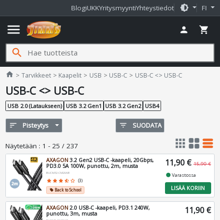
brightness_medium
Blogi
UKK
Yritysmyynti
Yhteystiedot
FI
menu
person
shopping_cart
search
Jimms.fi
home
Tarvikkeet
Kaapelit
USB
USB-C
USB-C <> USB-C
USB-C <> USB-C
USB 2.0 (Lataukseen)
USB 3.2 Gen1
USB 3.2 Gen2
USB4
sort
Pisteytys
filter_list
SUODATA
apps
grid_view
table_rows
Näytetään
:
1 - 25 / 237
AXAGON
3.2 Gen2 USB-C -kaapeli, 20Gbps,
11,90 €
15,90 €
PD3.0 5A 100W, punottu, 2m, musta
BUCM32-CM20AB
fiber_manual_record
Varastossa
star
star
star
star_half
star_border
(3)
LISÄÄ KORIIN
Back to School
local_offer
AXAGON
2.0 USB-C -kaapeli, PD3.1 240W,
11,90 €
punottu, 3m, musta