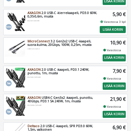
LISÄÄ KORIIN
AXAGON
2.0 USB-C -kierrekaapeli, PD3.0 60W,
5,90 €
0,35-0,6m, musta
BUCM-CM10TB
fiber_manual_record
Varastossa 3 kpl
LISÄÄ KORIIN
MicroConnect
3.2 Gen2x2 USB-C -kaapeli,
10,90 €
suora-kulma, 20Gbps, 100W, 0,25m, musta
USB3.2CC025-A
fiber_manual_record
Varastossa
LISÄÄ KORIIN
AXAGON
2.0 USB-C -kaapeli, PD3.1 240W,
7,90 €
punottu, 1m, musta
BUCM2-CM10AB
fiber_manual_record
Varastossa
LISÄÄ KORIIN
AXAGON
USB4-C Gen3x2 -kaapeli, punottu,
21,90 €
40Gbps, PD3.1 5A 240W, 1m, musta
BUCM4X-CM10AB
fiber_manual_record
Varastossa
LISÄÄ KORIIN
Deltaco
2.0 USB-C -kaapeli, SPR PD3.0 60W,
6,90 €
1,5m, valkoinen