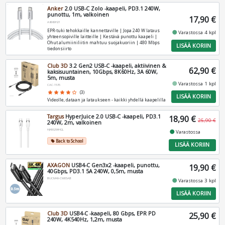
Anker
2.0 USB-C Zolo -kaapeli, PD3.1 240W,
punottu, 1m, valkoinen
17,90 €
A8060H21
EPR-tuki tehokkaille kannettaville | Jopa 240 W lataus
fiber_manual_record
Varastossa 4 kpl
yhteensopiville laitteille | Kestävä punottu kaapeli |
Ohut alumiiniliitin mahtuu suojakuoriin | 480 Mbps
LISÄÄ KORIIN
tiedonsiirto
Club 3D
3.2 Gen2 USB-C -kaapeli, aktiivinen &
62,90 €
kaksisuuntainen, 10Gbps, 8K60Hz, 3A 60W,
5m, musta
fiber_manual_record
Varastossa 1 kpl
CAC-1535
star
star
star
star
star_border
(3)
LISÄÄ KORIIN
Videolle, dataan ja lataukseen - kaikki yhdellä kaapelilla
Targus
HyperJuice 2.0 USB-C -kaapeli, PD3.1
18,90 €
25,90 €
240W, 2m, valkoinen
HJ4002WHGL
fiber_manual_record
Varastossa
Back to School
local_offer
LISÄÄ KORIIN
AXAGON
USB4-C Gen3x2 -kaapeli, punottu,
19,90 €
40Gbps, PD3.1 5A 240W, 0,5m, musta
BUCM4X-CM05AB
fiber_manual_record
Varastossa 3 kpl
LISÄÄ KORIIN
Club 3D
USB4-C -kaapeli, 80 Gbps, EPR PD
25,90 €
240W, 4K540Hz, 1,2m, musta