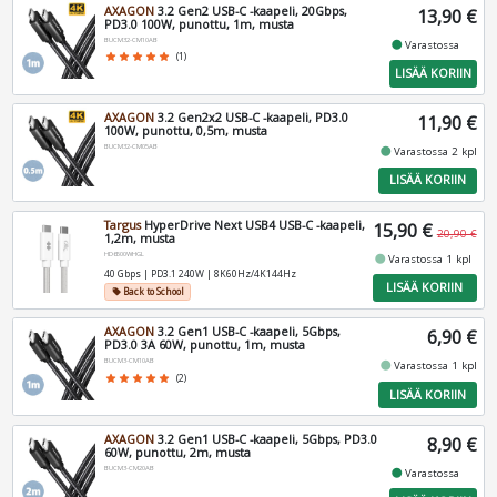
AXAGON
3.2 Gen2 USB-C -kaapeli, 20Gbps,
13,90 €
PD3.0 100W, punottu, 1m, musta
BUCM32-CM10AB
fiber_manual_record
Varastossa
star
star
star
star
star
(1)
LISÄÄ KORIIN
AXAGON
3.2 Gen2x2 USB-C -kaapeli, PD3.0
11,90 €
100W, punottu, 0,5m, musta
BUCM32-CM05AB
fiber_manual_record
Varastossa 2 kpl
LISÄÄ KORIIN
Targus
HyperDrive Next USB4 USB-C -kaapeli,
15,90 €
20,90 €
1,2m, musta
HD6500WHGL
fiber_manual_record
Varastossa 1 kpl
40 Gbps | PD3.1 240W | 8K60Hz/4K144Hz
LISÄÄ KORIIN
Back to School
local_offer
AXAGON
3.2 Gen1 USB-C -kaapeli, 5Gbps,
6,90 €
PD3.0 3A 60W, punottu, 1m, musta
BUCM3-CM10AB
fiber_manual_record
Varastossa 1 kpl
star
star
star
star
star
(2)
LISÄÄ KORIIN
AXAGON
3.2 Gen1 USB-C -kaapeli, 5Gbps, PD3.0
8,90 €
60W, punottu, 2m, musta
BUCM3-CM20AB
fiber_manual_record
Varastossa