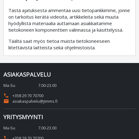
Tästä ajatuksesta ammentaa uusi tietopankkimme, jonne
on tarkoitus kerätä videoita, artikkeleita sekä muuta
hyödyllistä materiaalia auttamaan asiakkaitamme
tietokoneen komponenttien valinnassa ja käsittelyssä.
Täältä saat myös tietoa muista tietokoneeseen
liitettävistä laitteista sekä ohjelmistoista.
ASIAKASPALVELU
Ma-Su
7.00-23.00
phone
+358 29 70 70700
email
asiakaspalvelu@jimms.fi
YRITYSMYYNTI
Ma-Su
7.00-23.00
phone
+358 29 70 70700