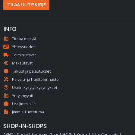
TILAA UUTISKIRJE
INFO
domain
Tietoa meistä
contact_mail
Yhteystiedot
local_shipping
Toimitustavat
euro
Maksutavat
info
Takuut ja palautukset
handyman
Palvelu- ja huoltohinnasto
help_outline
Usein kysytyt kysymykset
business
Yritysmyynti
work
Ura Jimm'sillä
description
Jimm's Tuoteturva
SHOP-IN-SHOPS
APNX
|
Ducky
|
Endgame Gear
|
HAVN
|
Kolink
|
Nitro Concepts
|