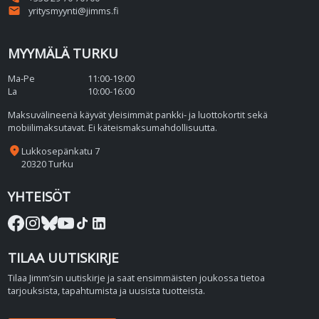
email
yritysmyynti@jimms.fi
MYYMÄLÄ TURKU
Ma-Pe
11:00-19:00
La
10:00-16:00
Maksuvälineenä käyvät yleisimmät pankki- ja luottokortit sekä
mobiilimaksutavat. Ei käteismaksumahdollisuutta.
place
Lukkosepänkatu 7
20320 Turku
YHTEISÖT
TILAA UUTISKIRJE
Tilaa Jimm’sin uutiskirje ja saat ensimmäisten joukossa tietoa
tarjouksista, tapahtumista ja uusista tuotteista.