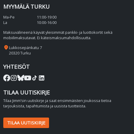
MYYMÄLÄ TURKU
Ma-Pe
11:00-19:00
La
10:00-16:00
Maksuvälineenä käyvät yleisimmät pankki- ja luottokortit sekä
mobiilimaksutavat. Ei käteismaksumahdollisuutta.
place
Lukkosepänkatu 7
20320 Turku
YHTEISÖT
TILAA UUTISKIRJE
Tilaa Jimm’sin uutiskirje ja saat ensimmäisten joukossa tietoa
tarjouksista, tapahtumista ja uusista tuotteista.
TILAA UUTISKIRJE