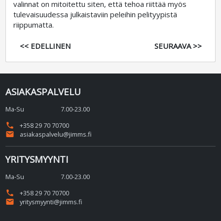
valinnat on mitoitettu siten, että tehoa riittää myös
tulevaisuudessa julkaistaviin peleihin pelityypistä
riippumatta.
<< EDELLINEN
SEURAAVA >>
ASIAKASPALVELU
Ma-Su
7.00-23.00
phone
+358 29 70 70700
email
asiakaspalvelu@jimms.fi
YRITYSMYYNTI
Ma-Su
7.00-23.00
phone
+358 29 70 70700
email
yritysmyynti@jimms.fi