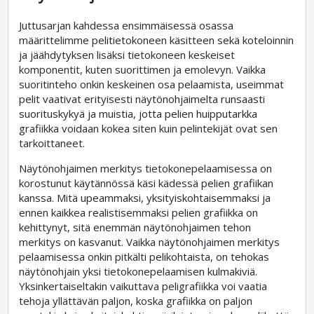
Juttusarjan kahdessa ensimmäisessä osassa
määrittelimme pelitietokoneen käsitteen sekä koteloinnin
ja jäähdytyksen lisäksi tietokoneen keskeiset
komponentit, kuten suorittimen ja emolevyn. Vaikka
suoritinteho onkin keskeinen osa pelaamista, useimmat
pelit vaativat erityisesti näytönohjaimelta runsaasti
suorituskykyä ja muistia, jotta pelien huipputarkka
grafiikka voidaan kokea siten kuin pelintekijät ovat sen
tarkoittaneet.
Näytönohjaimen merkitys tietokonepelaamisessa on
korostunut käytännössä käsi kädessä pelien grafiikan
kanssa. Mitä upeammaksi, yksityiskohtaisemmaksi ja
ennen kaikkea realistisemmaksi pelien grafiikka on
kehittynyt, sitä enemmän näytönohjaimen tehon
merkitys on kasvanut. Vaikka näytönohjaimen merkitys
pelaamisessa onkin pitkälti pelikohtaista, on tehokas
näytönohjain yksi tietokonepelaamisen kulmakiviä.
Yksinkertaiseltakin vaikuttava peligrafiikka voi vaatia
tehoja yllättävän paljon, koska grafiikka on paljon