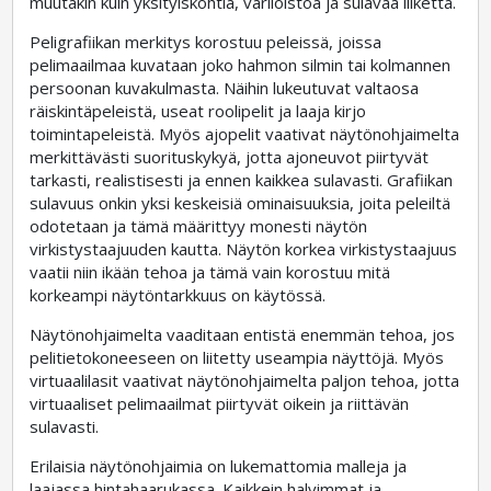
muutakin kuin yksityiskohtia, väriloistoa ja sulavaa liikettä.
Peligrafiikan merkitys korostuu peleissä, joissa
pelimaailmaa kuvataan joko hahmon silmin tai kolmannen
persoonan kuvakulmasta. Näihin lukeutuvat valtaosa
räiskintäpeleistä, useat roolipelit ja laaja kirjo
toimintapeleistä. Myös ajopelit vaativat näytönohjaimelta
merkittävästi suorituskykyä, jotta ajoneuvot piirtyvät
tarkasti, realistisesti ja ennen kaikkea sulavasti. Grafiikan
sulavuus onkin yksi keskeisiä ominaisuuksia, joita peleiltä
odotetaan ja tämä määrittyy monesti näytön
virkistystaajuuden kautta. Näytön korkea virkistystaajuus
vaatii niin ikään tehoa ja tämä vain korostuu mitä
korkeampi näytöntarkkuus on käytössä.
Näytönohjaimelta vaaditaan entistä enemmän tehoa, jos
pelitietokoneeseen on liitetty useampia näyttöjä. Myös
virtuaalilasit vaativat näytönohjaimelta paljon tehoa, jotta
virtuaaliset pelimaailmat piirtyvät oikein ja riittävän
sulavasti.
Erilaisia näytönohjaimia on lukemattomia malleja ja
laajassa hintahaarukassa. Kaikkein halvimmat ja