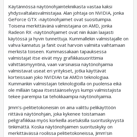
Käytännössä näytönohjaintekniikasta vastaa kaksi
yhdysvaltalaisvalmistajaa. Alan johtaja on NVIDIA, jonka
GeForce GTX -näytönohjaimet ovat suosituimpia.
Toisena merkittävänä valmistajana on AMD, jonka
Radeon RX -näytönohjaimet ovat niin ikään laajasti
käytössä ja hyvin tunnettuja. Kummallekin valmistajalle on
vahva kannatus ja fanit ovat harvoin valmiita vaihtamaan
merkistä toiseen. Kummassakaan tapauksessa
valmistajat itse eivät myy grafiikkasuorittimia
vähittäismyyntinä, vaan varsinaisia näytönohjaimia
valmistavat useat eri yritykset, jotka käyttävät
korteissaan joko NVIDIAn tai AMD:n teknologiaa.
Kummankin valmistajan teknologioilla on puolensa eikä
ole millään tapaa itsestäänselvyys kumpi valmistajista
tekee parempia tai tehokkaampia näytönohjaimia.
Jimm’s-pelitietokoneisiin on aina valittu pelikäyttöön
riittävä näytönohjain, joka kykenee toistamaan
peligrafiikkaa myös korkeilla asetuksilla suorituskyvystä
tinkimättä. Koska näytönohjaimen suorituskyky on
merkittävässä roolissa pelitietokoneissa, Jimm’sin