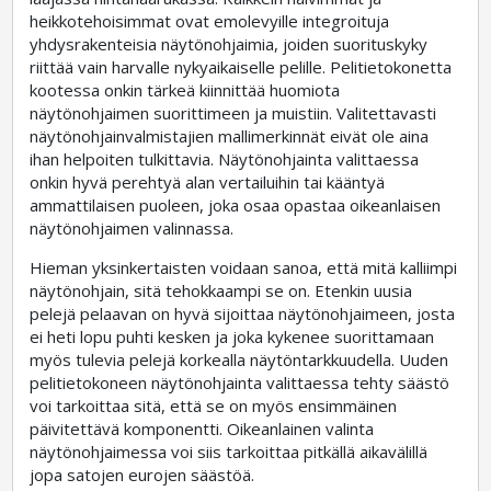
heikkotehoisimmat ovat emolevyille integroituja
yhdysrakenteisia näytönohjaimia, joiden suorituskyky
riittää vain harvalle nykyaikaiselle pelille. Pelitietokonetta
kootessa onkin tärkeä kiinnittää huomiota
näytönohjaimen suorittimeen ja muistiin. Valitettavasti
näytönohjainvalmistajien mallimerkinnät eivät ole aina
ihan helpoiten tulkittavia. Näytönohjainta valittaessa
onkin hyvä perehtyä alan vertailuihin tai kääntyä
ammattilaisen puoleen, joka osaa opastaa oikeanlaisen
näytönohjaimen valinnassa.
Hieman yksinkertaisten voidaan sanoa, että mitä kalliimpi
näytönohjain, sitä tehokkaampi se on. Etenkin uusia
pelejä pelaavan on hyvä sijoittaa näytönohjaimeen, josta
ei heti lopu puhti kesken ja joka kykenee suorittamaan
myös tulevia pelejä korkealla näytöntarkkuudella. Uuden
pelitietokoneen näytönohjainta valittaessa tehty säästö
voi tarkoittaa sitä, että se on myös ensimmäinen
päivitettävä komponentti. Oikeanlainen valinta
näytönohjaimessa voi siis tarkoittaa pitkällä aikavälillä
jopa satojen eurojen säästöä.