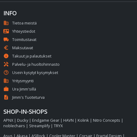
INFO
domain
Tietoa meistä
contact_mail
Yhteystiedot
local_shipping
Toimitustavat
euro
Maksutavat
info
Takuut ja palautukset
handyman
Palvelu- ja huoltohinnasto
help_outline
Usein kysytyt kysymykset
business
Yritysmyynti
work
Ura Jimm'sillä
description
Jimm's Tuoteturva
SHOP-IN-SHOPS
APNX
|
Ducky
|
Endgame Gear
|
HAVN
|
Kolink
|
Nitro Concepts
|
noblechairs
|
Streamplify
|
TRYX
Asus
|
Akasa
|
ASRock
|
Cooler Master
|
Corsair
|
Fractal Design
|