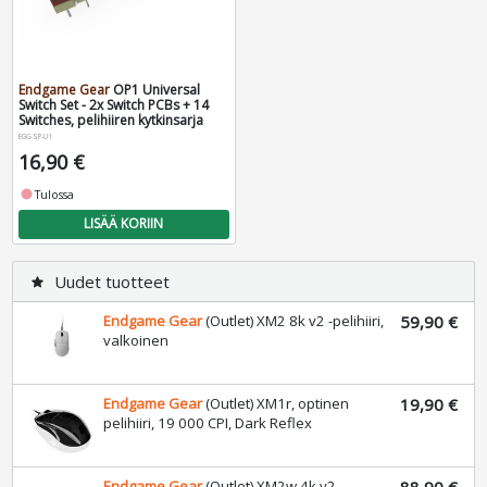
Endgame Gear
OP1 Universal
Switch Set - 2x Switch PCBs + 14
Switches, pelihiiren kytkinsarja
EGG-SP-U1
16,90 €
fiber_manual_record
Tulossa
LISÄÄ KORIIN
Uudet tuotteet
star
Endgame Gear
(Outlet) XM2 8k v2 -pelihiiri,
59,90 €
valkoinen
Endgame Gear
(Outlet) XM1r, optinen
19,90 €
pelihiiri, 19 000 CPI, Dark Reflex
Endgame Gear
(Outlet) XM2w 4k v2
88,90 €