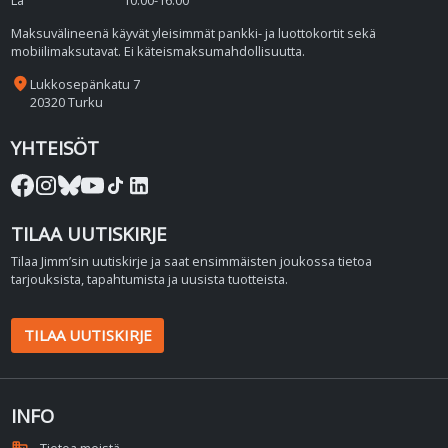
La
10:00-16:00
Maksuvälineenä käyvät yleisimmät pankki- ja luottokortit sekä
mobiilimaksutavat. Ei käteismaksumahdollisuutta.
place
Lukkosepänkatu 7
20320 Turku
YHTEISÖT
TILAA UUTISKIRJE
Tilaa Jimm’sin uutiskirje ja saat ensimmäisten joukossa tietoa
tarjouksista, tapahtumista ja uusista tuotteista.
TILAA UUTISKIRJE
INFO