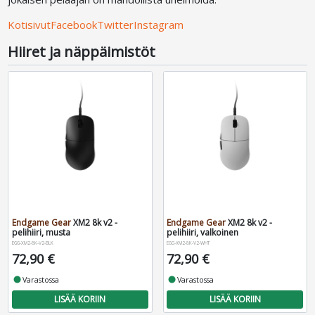
Kotisivut
Facebook
Twitter
Instagram
Hiiret ja näppäimistöt
Endgame Gear
XM2 8k v2 -
Endgame Gear
XM2 8k v2 -
pelihiiri, musta
pelihiiri, valkoinen
EGG-XM2-8K-V2-BLK
EGG-XM2-8K-V2-WHT
72,90 €
72,90 €
fiber_manual_record
Varastossa
fiber_manual_record
Varastossa
LISÄÄ KORIIN
LISÄÄ KORIIN