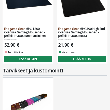
Endgame Gear
MPC-1200
Endgame Gear
MPX-390 High-End
Cordura Gaming Mousepad -
Cordura Gaming Mousepad -
pelihiirimatto, tummansininen
pelihiirimatto, musta
EGG-MPC-1200-BLU
EGG-MPX-390-BLK
52,90 €
21,90 €
fiber_manual_record
Toimittajilla
fiber_manual_record
Varastossa
LISÄÄ KORIIN
LISÄÄ KORIIN
Tarvikkeet ja kustomointi