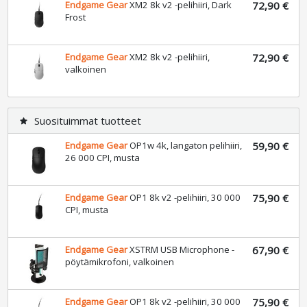
Endgame Gear
XM2 8k v2 -pelihiiri, Dark
72,90 €
Frost
Endgame Gear
XM2 8k v2 -pelihiiri,
72,90 €
valkoinen
Suosituimmat tuotteet
star
Endgame Gear
OP1w 4k, langaton pelihiiri,
59,90 €
26 000 CPI, musta
Endgame Gear
OP1 8k v2 -pelihiiri, 30 000
75,90 €
CPI, musta
Endgame Gear
XSTRM USB Microphone -
67,90 €
pöytämikrofoni, valkoinen
Endgame Gear
OP1 8k v2 -pelihiiri, 30 000
75,90 €