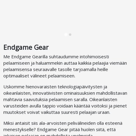
Endgame Gear
Me Endgame Gearilla suhtaudumme intohimoisesti
pelaamiseen ja haluammekin auttaa kaikkia pelaajia viemään
pelaamisensa seuraavalle tasolle tarjoamalla heille
optimaaliset välineet pelaamiseen.
Uskomme hienovaraisten teknologiapäivitysten ja
oikeanlaisten, innovatiivisten ominaisuuksien mahdollistavan
mahtavia saavutuksia pelaamisen saralla. Oikeanlaisten
varusteiden avulla tappio voidaan kääntää voitoksi ja pienet
muutokset voivat vaikuttaa suuresti pelaajan uraan.
Miksi antaisit siis ala-arvoisten pelivälineiden olla esteenä
menestykselle? Endgame Gear pitää huolen siitä, että
jokaisen pelaajan on mahdollista unelmoida.