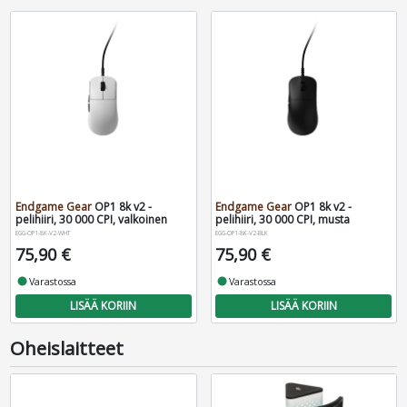
Endgame Gear
OP1 8k v2 -
Endgame Gear
OP1 8k v2 -
pelihiiri, 30 000 CPI, valkoinen
pelihiiri, 30 000 CPI, musta
EGG-OP1-8K-V2-WHT
EGG-OP1-8K-V2-BLK
75,90 €
75,90 €
fiber_manual_record
Varastossa
fiber_manual_record
Varastossa
LISÄÄ KORIIN
LISÄÄ KORIIN
Oheislaitteet