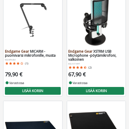
Endgame Gear
MICARM -
Endgame Gear
XSTRM USB
puomivarsi mikrofonille, musta
Microphone -pöytämikrofoni,
valkoinen
EGG-MPA-BLK
star
star
star
star
star_border
(1)
EGG-XST-WHT
star
star
star
star
star_half
(2)
79,90 €
67,90 €
fiber_manual_record
Varastossa
fiber_manual_record
Varastossa
LISÄÄ KORIIN
LISÄÄ KORIIN