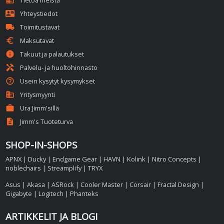
domain
Tietoa meistä
contact_mail
Yhteystiedot
local_shipping
Toimitustavat
euro
Maksutavat
info
Takuut ja palautukset
handyman
Palvelu- ja huoltohinnasto
help_outline
Usein kysytyt kysymykset
business
Yritysmyynti
work
Ura Jimm'sillä
description
Jimm's Tuoteturva
SHOP-IN-SHOPS
APNX
|
Ducky
|
Endgame Gear
|
HAVN
|
Kolink
|
Nitro Concepts
|
noblechairs
|
Streamplify
|
TRYX
Asus
|
Akasa
|
ASRock
|
Cooler Master
|
Corsair
|
Fractal Design
|
Gigabyte
|
Logitech
|
Phanteks
ARTIKKELIT JA BLOGI