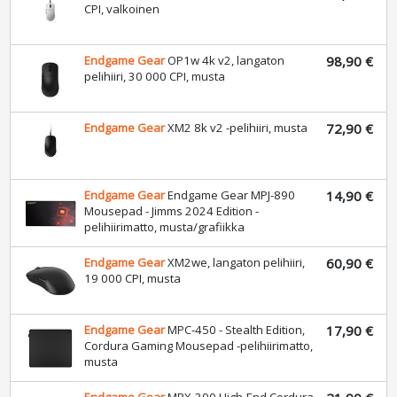
CPI, valkoinen
Endgame Gear
OP1w 4k v2, langaton
98,90 €
pelihiiri, 30 000 CPI, musta
Endgame Gear
XM2 8k v2 -pelihiiri, musta
72,90 €
Endgame Gear
Endgame Gear MPJ-890
14,90 €
Mousepad - Jimms 2024 Edition -
pelihiirimatto, musta/grafiikka
Endgame Gear
XM2we, langaton pelihiiri,
60,90 €
19 000 CPI, musta
Endgame Gear
MPC-450 - Stealth Edition,
17,90 €
Cordura Gaming Mousepad -pelihiirimatto,
musta
Endgame Gear
MPX-390 High-End Cordura