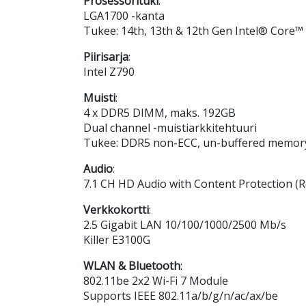
Prosessorituki
:
LGA1700 -kanta
Tukee: 14th, 13th & 12th Gen Intel® Core™
Piirisarja
:
Intel Z790
Muisti
:
4 x DDR5 DIMM, maks. 192GB
Dual channel -muistiarkkitehtuuri
Tukee: DDR5 non-ECC, un-buffered memory
Audio
:
7.1 CH HD Audio with Content Protection (
Verkkokortti
:
2.5 Gigabit LAN 10/100/1000/2500 Mb/s
Killer E3100G
WLAN & Bluetooth
:
802.11be 2x2 Wi-Fi 7 Module
Supports IEEE 802.11a/b/g/n/ac/ax/be