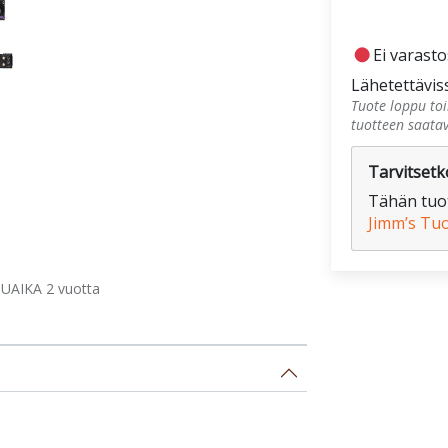
fiber_manual_record
Ei varast
Lähetettävis
Tuote loppu toi
tuotteen saata
Tarvitsetko
Tähän tuot
Jimm’s Tu
UAIKA 2 vuotta