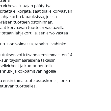
ksena.
n virhevastuuajan päätyttyä.
tetta ei korjata, saat tilalle korvaavan
 lahjakortin tapauksissa, joissa
eräisen tuotteen ostohinnan.
aat korvaavan tuotteen vastaavilla
itetaan lahjakortilla, sen arvo vastaa
tus on voimassa, tapahtui vahinko
tuksen voi irtisanoa ensimmäisten 14
ksun täysimääräisenä takaisin.
elivirheet ja komponenteille
sennus- ja kokoamisvahingoille
ä ensin tämä tuote ostoskoriisi, jonka
eturvan tuotteellesi.