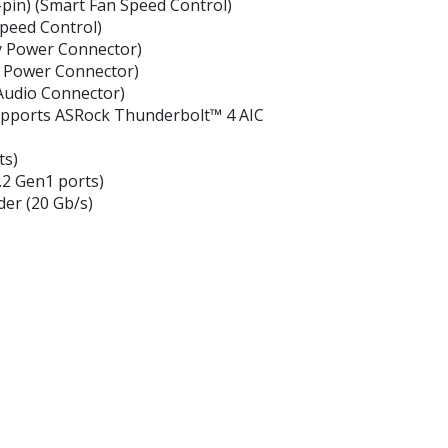
pin) (Smart Fan Speed Control)
Speed Control)
y Power Connector)
y Power Connector)
 Audio Connector)
Supports ASRock Thunderbolt™ 4 AIC
ts)
.2 Gen1 ports)
er (20 Gb/s)