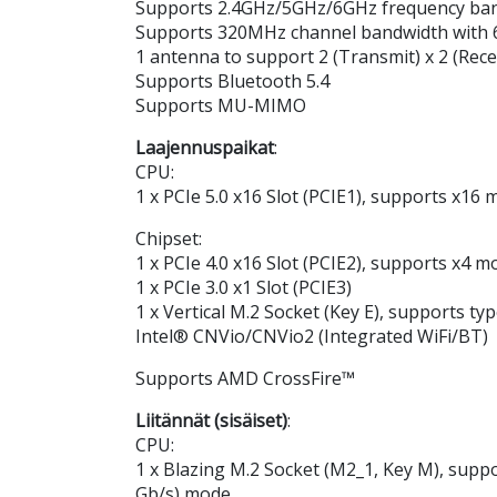
Supports 2.4GHz/5GHz/6GHz frequency ba
Supports 320MHz channel bandwidth with 
1 antenna to support 2 (Transmit) x 2 (Rece
Supports Bluetooth 5.4
Supports MU-MIMO
Laajennuspaikat
:
CPU:
1 x PCIe 5.0 x16 Slot (PCIE1), supports x16
Chipset:
1 x PCIe 4.0 x16 Slot (PCIE2), supports x4 m
1 x PCIe 3.0 x1 Slot (PCIE3)
1 x Vertical M.2 Socket (Key E), supports t
Intel® CNVio/CNVio2 (Integrated WiFi/BT)
Supports AMD CrossFire™
Liitännät (sisäiset)
:
CPU:
1 x Blazing M.2 Socket (M2_1, Key M), supp
Gb/s) mode