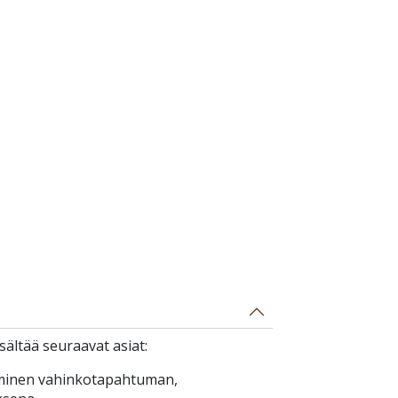
ältää seuraavat asiat:
minen vahinkotapahtuman,