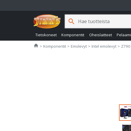
search
Tietokoneet
Komponentit
Oheislaitteet
Pelaam
Jimms.fi
home
Komponentit
Emolevyt
Intel emolevyt
Z790