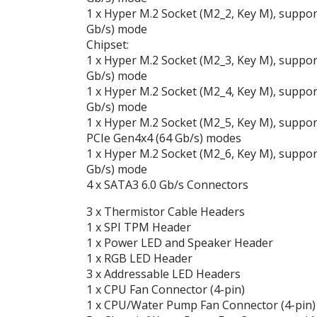
1 x Hyper M.2 Socket (M2_2, Key M), suppo
Gb/s) mode
Chipset:
1 x Hyper M.2 Socket (M2_3, Key M), suppo
Gb/s) mode
1 x Hyper M.2 Socket (M2_4, Key M), suppo
Gb/s) mode
1 x Hyper M.2 Socket (M2_5, Key M), suppo
PCIe Gen4x4 (64 Gb/s) modes
1 x Hyper M.2 Socket (M2_6, Key M), suppo
Gb/s) mode
4 x SATA3 6.0 Gb/s Connectors
3 x Thermistor Cable Headers
1 x SPI TPM Header
1 x Power LED and Speaker Header
1 x RGB LED Header
3 x Addressable LED Headers
1 x CPU Fan Connector (4-pin)
1 x CPU/Water Pump Fan Connector (4-pin)