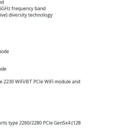
nd
6GHz frequency band
ive) diversity technology
 mode
ode
ype 2230 WiFi/BT PCIe WiFi module and
orts type 2260/2280 PCIe Gen5x4 (128