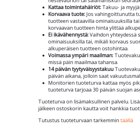
nestevaurion tai salamaniskun seurau
Kattaa toimintahäiriöt:
Takuu- ja myyjä
Korvaava tuote:
Jos vahingoittunutta tuo
tuotteen vastaavilla ominaisuuksilla tai
korvaavan tuotteen hinta ylittää alkup
Ei ikävähennystä:
Vaihdon yhteydessä s
ominaisuuksilla tai, mikäli korvaus suor
alkuperäisen tuotteen ostohintaa.
Voimassa ympäri maailman:
Tuotevakuu
missä päin maailmaa tahansa.
14 päivän tyytyväisyystakuu
Tuotevakuu
päivän aikana, jolloin saat vakuutusma
Monitorien tuoteturva kattaa myös piks
tuoteturva tarjoaa 30 päivän suojan a
Tuoteturva on lisämaksullinen palvelu. Lisä
jälkeen ostoskorin kautta voit hankkia tuot
Tutustus tuoteturvaan tarkemmin
täällä