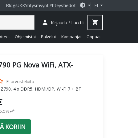
brightness_medium
Blogi
UKK
Yritysmyynti
Yhteystiedot
FI
person
shopping_cart
Kirjaudu / Luo tili
otteet
Ohjelmistot
Palvelut
Kampanjat
Oppaat
790 PG Nova WiFi, ATX-
_border
Ei arvosteluita
l Z790, 4 x DDR5, HDMI/DP, Wi-Fi 7 + BT
€
swap_horiz
25,5%
Ä KORIIN