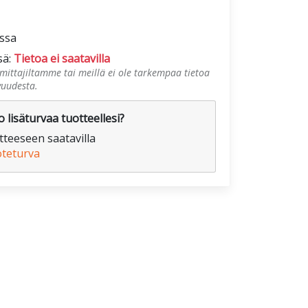
ossa
sä:
Tietoa ei saatavilla
mittajiltamme tai meillä ei ole tarkempaa tietoa
vuudesta.
 lisäturvaa tuotteellesi?
teeseen saatavilla
oteturva