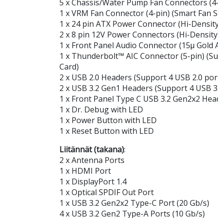
5 x Chassis/Water Pump Fan Connectors (4-
1 x VRM Fan Connector (4-pin) (Smart Fan 
1 x 24 pin ATX Power Connector (Hi-Densit
2 x 8 pin 12V Power Connectors (Hi-Densit
1 x Front Panel Audio Connector (15μ Gold
1 x Thunderbolt™ AIC Connector (5-pin) (
Card)
2 x USB 2.0 Headers (Support 4 USB 2.0 por
2 x USB 3.2 Gen1 Headers (Support 4 USB 3
1 x Front Panel Type C USB 3.2 Gen2x2 Head
1 x Dr. Debug with LED
1 x Power Button with LED
1 x Reset Button with LED
Liitännät (takana)
:
2 x Antenna Ports
1 x HDMI Port
1 x DisplayPort 1.4
1 x Optical SPDIF Out Port
1 x USB 3.2 Gen2x2 Type-C Port (20 Gb/s)
4 x USB 3.2 Gen2 Type-A Ports (10 Gb/s)