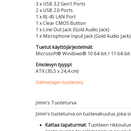
3 x USB 3.2 Gen1 Ports
2 x USB 2.0 Ports
1 x RJ-45 LAN Port
1 x Clear CMOS Button
1 x Line Out Jack (Gold Audio Jack)
1 x Microphone Input Jack (Gold Audio Jack)
Tuetut käyttöjärjestelmät
:
Microsoft® Windows® 10 64-bit / 11 64-bit
Emolevyn tyyppi
:
ATX (30,5 x 24,4 cm)
Valmistajan tuotesivu
Jimm's Tuoteturva
Jimm's tuoteturva on tuotevakuutus joka sis
Kattaa tapaturmat:
Tuotteen rikkoutu