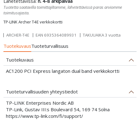
Lähetettävissä:
n. 4-8 arkipäivää
Tuotetta saatavilla toimittajiltamme, lähetettävissä paras arviomme
toimitusajasta.
TP-LINK Archer T4E verkkokortti
ARCHER-T4E
EAN
6935364089931
TAKUUAIKA 3 vuotta
Tuotekuvaus
Tuoteturvallisuus
Tuotekuvaus
AC1200 PCI Express langaton dual band verkkokortti
Tuoteturvallisuuden yhteystiedot
TP-LINK Enterprises Nordic AB
TP-Link, Gustav III:s Boulevard 54, 169 74 Solna
https://www.tp-link.com/fi/support/