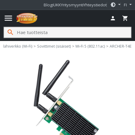
brightness_medium
Blogi
UKK
Yritysmyynti
Yhteystiedot
FI
menu
person
shopping_cart
search
 lähiverkko (Wi-Fi)
Sovittimet (sisäiset)
Wi-Fi 5 (802.11ac)
ARCHER-T4E