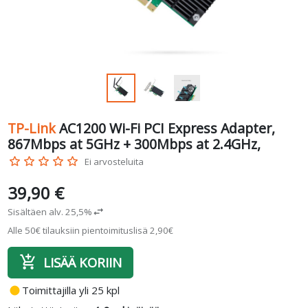
TP-Link
AC1200 Wi-Fi PCI Express Adapter,
867Mbps at 5GHz + 300Mbps at 2.4GHz,
star_border
star_border
star_border
star_border
star_border
Ei arvosteluita
39,90 €
Sisältäen alv. 25,5%
swap_horiz
Alle 50€ tilauksiin pientoimituslisä 2,90€
add_shopping_cart
LISÄÄ KORIIN
fiber_manual_record
Toimittajilla yli 25 kpl