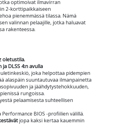
jotka optimoivat ilmavirran
in 2-korttipaikkaiseen
ehoa pienemmässä tilassa. Nämä
en valinnan pelaajille, jotka haluavat
sa rakenteessa.
oletustila.
 ja DLSS 4:n avulla
uletinkeskiö, joka helpottaa pidempien
isää alaspäin suuntautuvaa ilmanpainetta
sopivuuden ja jäähdytystehokkuuden,
pienissä rungoissa.
yestä pelaamisesta suhteellisen
a Performance BIOS -profiilien välillä.
kestävät
jopa kaksi kertaa kauemmin