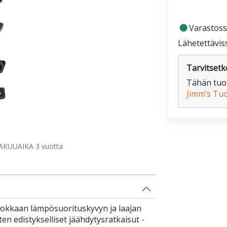
fiber_manual_record
Varastoss
Lähetettävis
Tarvitsetko
Tähän tuot
Jimm’s Tu
AKUUAIKA 3 vuotta
okkaan lämpösuorituskyvyn ja laajan
n edistykselliset jäähdytysratkaisut -