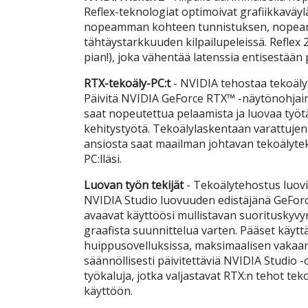
Reflex-teknologiat optimoivat grafiikkaväy
nopeamman kohteen tunnistuksen, nopeam
tähtäystarkkuuden kilpailupeleissä. Reflex 
pian!), joka vähentää latenssia entisestään 
RTX-tekoäly-PC:t
- NVIDIA tehostaa tekoälyä
Päivitä NVIDIA GeForce RTX™ -näytönohjaim
saat nopeutettua pelaamista ja luovaa työt
kehitystyötä. Tekoälylaskentaan varattujen
ansiosta saat maailman johtavan tekoälyte
PC:lläsi.
Luovan työn tekijät
- Tekoälytehostus luovi
NVIDIA Studio luovuuden edistäjänä GeFor
avaavat käyttöösi mullistavan suorituskyvyn
graafista suunnittelua varten. Pääset käyt
huippusovelluksissa, maksimaalisen vakaan 
säännöllisesti päivitettäviä NVIDIA Studio -
työkaluja, jotka valjastavat RTX:n tehot te
käyttöön.