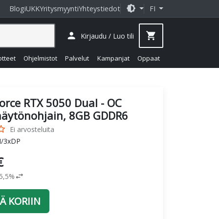
brightness_medium
Blogi
UKK
Yritysmyynti
Yhteystiedot
FI
person
shopping_cart
Kirjaudu / Luo tili
otteet
Ohjelmistot
Palvelut
Kampanjat
Oppaat
orce RTX 5050 Dual - OC
-näytönohjain, 8GB GDDR6
_border
Ei arvosteluita
I/3xDP
€
swap_horiz
25,5%
Ä KORIIN