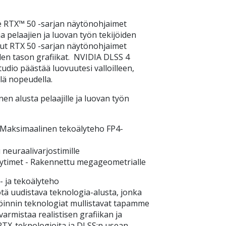
e RTX™ 50 -sarjan näytönohjaimet
 pelaajien ja luovan työn tekijöiden
etut RTX 50 -sarjan näytönohjaimet
n tason grafiikat. NVIDIA DLSS 4
udio päästää luovuutesi valloilleen,
lä nopeudella.
en alusta pelaajille ja luovan työn
 Maksimaalinen tekoälyteho FP4-
neuraalivarjostimille
ytimet - Rakennettu megageometrialle
 ja tekoälyteho
ötä uudistava teknologia-alusta, jonka
öinnin teknologiat mullistavat tapamme
 varmistaa realistisen grafiikan ja
TX-teknologioita ja DLSS:n usean