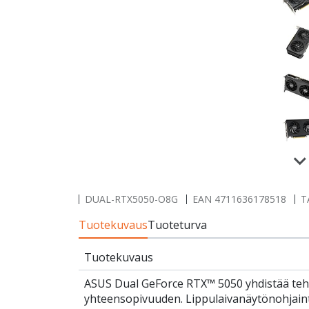
DUAL-RTX5050-O8G
EAN
4711636178518
T
Tuotekuvaus
Tuoteturva
Tuotekuvaus
ASUS Dual GeForce RTX™ 5050 yhdistää teh
yhteensopivuuden. Lippulaivanäytönohjainte