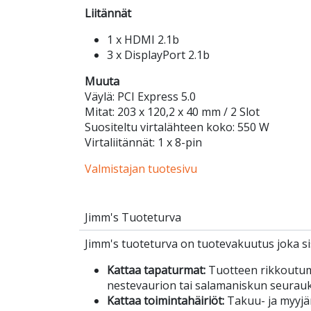
Liitännät
1 x HDMI 2.1b
3 x DisplayPort 2.1b
Muuta
Väylä: PCI Express 5.0
Mitat: 203 x 120,2 x 40 mm / 2 Slot
Suositeltu virtalähteen koko: 550 W
Virtaliitännät: 1 x 8-pin
Valmistajan tuotesivu
Jimm's Tuoteturva
Jimm's tuoteturva on tuotevakuutus joka sis
Kattaa tapaturmat:
Tuotteen rikkoutu
nestevaurion tai salamaniskun seurau
Kattaa toimintahäiriöt:
Takuu- ja myyjä