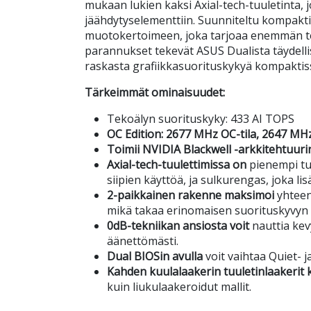
mukaan lukien kaksi Axial-tech-tuuletinta, 
jäähdytyselementtiin. Suunniteltu kompakti
muotokertoimeen, joka tarjoaa enemmän t
parannukset tekevät ASUS Dualista täydellis
raskasta grafiikkasuorituskykyä kompaktis
Tärkeimmät ominaisuudet:
Tekoälyn suorituskyky: 433 AI TOPS
OC Edition: 2677 MHz OC-tila, 2647 MHz 
Toimii NVIDIA Blackwell -arkkitehtuurin
Axial-tech-tuulettimissa on
pienempi tu
siipien käyttöä, ja sulkurengas, joka l
2-paikkainen rakenne maksimoi
yhteen
mikä takaa erinomaisen suorituskyvyn 
0dB-tekniikan ansiosta voit
nauttia kev
äänettömästi.
Dual BIOSin avulla
voit vaihtaa Quiet- j
Kahden kuulalaakerin tuuletinlaakerit 
kuin liukulaakeroidut mallit.