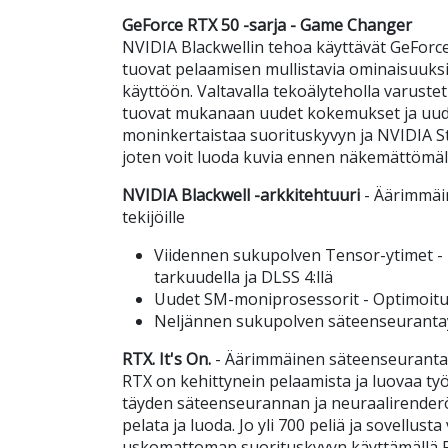
GeForce RTX 50 -sarja - Game Changer
NVIDIA Blackwellin tehoa käyttävät GeForc
tuovat pelaamisen mullistavia ominaisuuksia
käyttöön. Valtavalla tekoälyteholla varust
tuovat mukanaan uudet kokemukset ja uude
moninkertaistaa suorituskyvyn ja NVIDIA St
joten voit luoda kuvia ennen näkemättömäl
NVIDIA Blackwell -arkkitehtuuri
- Äärimmäin
tekijöille
Viidennen sukupolven Tensor-ytimet -
tarkuudella ja DLSS 4:llä
Uudet SM-moniprosessorit - Optimoitu 
Neljännen sukupolven säteenseuranta
RTX. It's On.
- Äärimmäinen säteenseuranta-
RTX on kehittynein pelaamista ja luovaa ty
täyden säteenseurannan ja neuraalirender
pelata ja luoda. Jo yli 700 peliä ja sovellusta
uskomattoman suorituskyvyn käyttämällä R