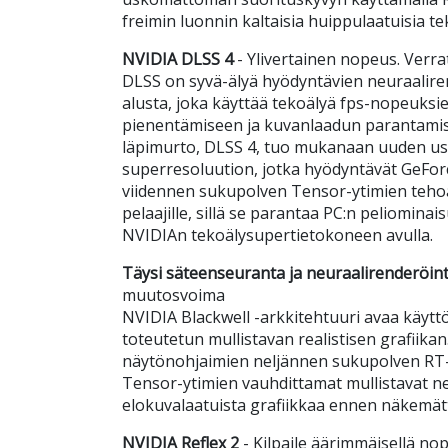
freimin luonnin kaltaisia huippulaatuisia te
NVIDIA DLSS 4
- Ylivertainen nopeus. Verra
DLSS on syvä-älyä hyödyntävien neuraalire
alusta, joka käyttää tekoälyä fps-nopeuksi
pienentämiseen ja kuvanlaadun parantamise
läpimurto, DLSS 4, tuo mukanaan uuden us
superresoluution, jotka hyödyntävät GeFor
viidennen sukupolven Tensor-ytimien teho
pelaajille, sillä se parantaa PC:n peliominai
NVIDIAn tekoälysupertietokoneen avulla.
Täysi säteenseuranta ja neuraalirenderöint
muutosvoima
NVIDIA Blackwell -arkkitehtuuri avaa käyt
toteutetun mullistavan realistisen grafiika
näytönohjaimien neljännen sukupolven RT-
Tensor-ytimien vauhdittamat mullistavat ne
elokuvalaatuista grafiikkaa ennen näkemä
NVIDIA Reflex 2
- Kilpaile äärimmäisellä no