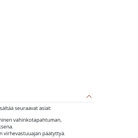
ältää seuraavat asiat:
minen vahinkotapahtuman,
ksena.
n virhevastuuajan päätyttyä.