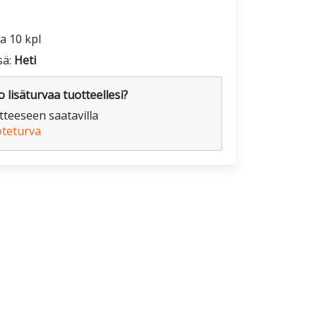
a 10 kpl
sä:
Heti
 lisäturvaa tuotteellesi?
teeseen saatavilla
oteturva