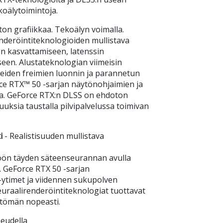
koälytoimintoja.
ton grafiikkaa. Tekoälyn voimalla.
nderöintiteknologioiden mullistava
en kasvattamiseen, latenssin
en. ‌Alustateknologian viimeisin
eiden freimien luonnin ja parannetun
ce RTX™ 50 -sarjan näytönohjaimien ja
a. GeForce RTX:n DLSS on ehdoton
suuksia taustalla pilvipalvelussa toimivan
i
- Realistisuuden mullistava
töön täyden säteenseurannan avulla
n. GeForce RTX 50 -sarjan
ytimet ja viidennen sukupolven
uraalirenderöintiteknologiat tuottavat
ttömän nopeasti.
peudella