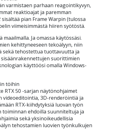
län varmistaen parhaan reagointikyvyn,
mat reaktioajat ja paremman
2 sisältää pian Frame Warpin (tulossa
pelin viimeisimmästä hiiren syötöstä.
 maailmalla. Ja omassa käytössäsi.
ien kehittyneeseen tekoälyyn, niin
ä sekä tehostettua tuottavuutta ja
 sisäänrakennettujen suorittimien
knologian käyttöösi omalla Windows-
in töihin
ce RTX 50 -sarjan näytönohjaimet
 videoeditointia, 3D-renderöintiä ja
tämään RTX-kiihdytyksiä luovan työn
toiminnan ehdoilla suunniteltuja ja
ohjaimia sekä yksinoikeudellisia
koälyn tehostamien luovien työnkulkujen