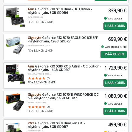
Asus
GeForce RTX 5050 Dual - OC Edition -
339,90 €
näytönohjain, 8GB GDDR6
DUAL-RTX5050-O8G
fiber_manual_record
Varastossa
PCIe 5.0, HDMI/3xDP
LISÄÄ KORIIN
Gigabyte
GeForce RTX 5070 EAGLE OC ICE SFF
699,90 €
-näytönohjain, 12GB GDDR7
GV-N5070EAGLEOC-ICE-12GD
fiber_manual_record
Varastossa 4 kpl
PCIe 5.0, HDMI/3xDP
LISÄÄ KORIIN
Asus
GeForce RTX 5080 ROG Astral - OC Edition -
1 729,90 €
näytönohjain, 16GB GDDR7
ROG-ASTRAL-RTX5080-O16G-GAMING
fiber_manual_record
Varastossa
star
star
star
star
star
(2)
LISÄÄ KORIIN
PCIe 5.0, 2xHDMI/3xDP
Gigabyte
GeForce RTX 5070 Ti WINDFORCE OC
1 089,90 €
SFF -näytönohjain, 16GB GDDR7
GV-N507TWF3OC-16GD
fiber_manual_record
Varastossa
star
star
star
star
star_half
(2)
LISÄÄ KORIIN
PCIe 5.0, HDMI/3xDP
PNY
GeForce RTX 5060 Dual Fan OC -
499,90 €
näytönohjain, 8GB GDDR7
VCG50608DFXPB1-O
fiber_manual_record