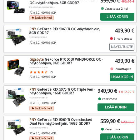
399,90 €
452,90 €
OC -näytönohjain, 8GB GDDR7
RTX-5060-TI-8G-GAMING-TRIO-OC
fiber_manual_record
Varastossa 2 kpl
PCIe 5.0, HDMI/3xDP
LISÄÄ KORIIN
Back to School
local_offer
PNY
GeForce RTX 5060 Ti OC -näytönohjain,
409,90 €
8GB GDDR7
VCG5060T8DFXPB1-O
fiber_manual_record
Ei varastossa
PCIe 5.0, HDMI/3xDP
NÄYTÄ TUOTE
Gigabyte
GeForce RTX 5060 WINDFORCE OC -
499,90 €
näytönohjain, 8GB GDDR7
GV-N5060WF2OC-8GD
fiber_manual_record
Toimittajilla
star
star
star
star
star_half
(2)
LISÄÄ KORIIN
PCIe 5.0, HDMI/3xDP
PNY
GeForce RTX 5070 Ti OC Triple Fan -
949,90 €
1 019,90 €
näytönohjain, 16GB GDDR7
VCG5070T16TFXPB1-O
fiber_manual_record
Varastossa
PCIe 5.0, HDMI/3xDP
LISÄÄ KORIIN
Back to School
local_offer
PNY
GeForce RTX 5060 Ti Overclocked
559,90 €
629,90 €
Dual Fan -näytönohjain, 16GB GDDR7
VCG5060T16DFXPB1-O
fiber_manual_record
Varastossa
PCIe 5.0, HDMI/3xDP
LISÄÄ KORIIN
Back to School
local_offer