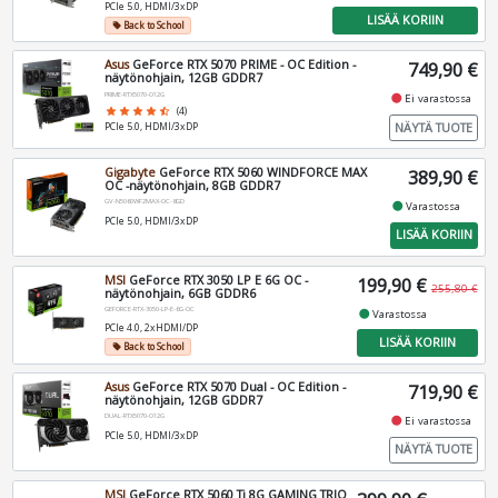
PCIe 5.0, HDMI/3xDP
LISÄÄ KORIIN
Back to School
local_offer
Asus
GeForce RTX 5070 PRIME - OC Edition -
749,90 €
näytönohjain, 12GB GDDR7
PRIME-RTX5070-O12G
fiber_manual_record
Ei varastossa
star
star
star
star
star_half
(4)
NÄYTÄ TUOTE
PCIe 5.0, HDMI/3xDP
Gigabyte
GeForce RTX 5060 WINDFORCE MAX
389,90 €
OC -näytönohjain, 8GB GDDR7
GV-N5060WF2MAX-OC-8GD
fiber_manual_record
Varastossa
PCIe 5.0, HDMI/3xDP
LISÄÄ KORIIN
MSI
GeForce RTX 3050 LP E 6G OC -
199,90 €
255,80 €
näytönohjain, 6GB GDDR6
GEFORCE-RTX-3050-LP-E-6G-OC
fiber_manual_record
Varastossa
PCIe 4.0, 2xHDMI/DP
LISÄÄ KORIIN
Back to School
local_offer
Asus
GeForce RTX 5070 Dual - OC Edition -
719,90 €
näytönohjain, 12GB GDDR7
DUAL-RTX5070-O12G
fiber_manual_record
Ei varastossa
PCIe 5.0, HDMI/3xDP
NÄYTÄ TUOTE
MSI
GeForce RTX 5060 Ti 8G GAMING TRIO