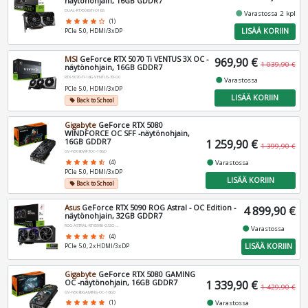
näytönohjain, 16GB GDDR7
DUAL-RTX5060TI-O16G
fiber_manual_record
Varastossa 2 kpl
star
star
star
star
star_border
(1)
LISÄÄ KORIIN
PCIe 5.0, HDMI/3xDP
MSI
GeForce RTX 5070 Ti VENTUS 3X OC -
969,90 €
1 039,90 €
näytönohjain, 16GB GDDR7
RTX-5070-TI-16G-VENTUS-3X-OC
fiber_manual_record
Varastossa
PCIe 5.0, HDMI/3xDP
LISÄÄ KORIIN
Back to School
local_offer
Gigabyte
GeForce RTX 5080
WINDFORCE OC SFF -näytönohjain,
16GB GDDR7
1 259,90 €
1 399,90 €
GV-N5080WF3OC-16GD
fiber_manual_record
Varastossa
star
star
star
star
star_half
(4)
PCIe 5.0, HDMI/3xDP
LISÄÄ KORIIN
Back to School
local_offer
Asus
GeForce RTX 5090 ROG Astral - OC Edition -
4 899,90 €
näytönohjain, 32GB GDDR7
ROG-ASTRAL-RTX5090-O32G-GAMING
fiber_manual_record
Varastossa
star
star
star
star
star_half
(4)
LISÄÄ KORIIN
PCIe 5.0, 2xHDMI/3xDP
Gigabyte
GeForce RTX 5080 GAMING
OC -näytönohjain, 16GB GDDR7
1 339,90 €
1 429,90 €
GV-N5080GAMING-OC-16GD
fiber_manual_record
Varastossa
star
star
star
star
star
(1)