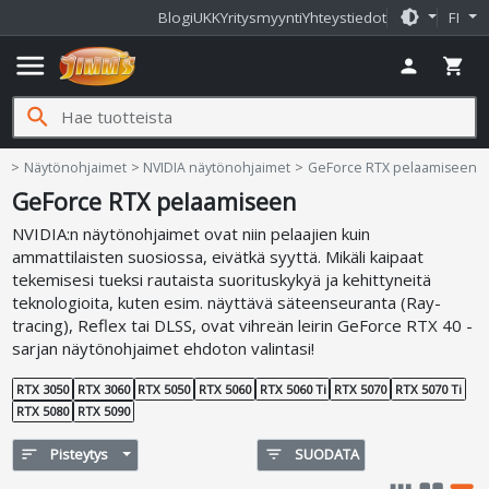
brightness_medium
Blogi
UKK
Yritysmyynti
Yhteystiedot
FI
menu
person
shopping_cart
search
t
Näytönohjaimet
NVIDIA näytönohjaimet
GeForce RTX pelaamiseen
GeForce RTX pelaamiseen
NVIDIA:n näytönohjaimet ovat niin pelaajien kuin
ammattilaisten suosiossa, eivätkä syyttä. Mikäli kaipaat
tekemisesi tueksi rautaista suorituskykyä ja kehittyneitä
teknologioita, kuten esim. näyttävä säteenseuranta (Ray-
tracing), Reflex tai DLSS, ovat vihreän leirin GeForce RTX 40 -
sarjan näytönohjaimet ehdoton valintasi!
RTX 3050
RTX 3060
RTX 5050
RTX 5060
RTX 5060 Ti
RTX 5070
RTX 5070 Ti
RTX 5080
RTX 5090
sort
Pisteytys
filter_list
SUODATA