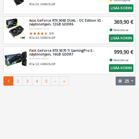
Toimittajilla
PCIe 5.0, HDMI/3xDP
LISÄÄ KORIIN
Asus
GeForce RTX 3060 DUAL - OC Edition V2 -
369,90 €
näytönohjain, 12GB GDDR6
DUAL-RTX3060-O12G-V2
fiber_manual_record
Varastossa
star
star
star
star
star_half
(24)
LISÄÄ KORIIN
PCIe 4.0, HDMI/3xDP
Palit
GeForce RTX 5070 Ti GamingPro-S -
999,90 €
näytönohjain, 16GB GDDR7
NE7507T019T2-GB2031U
fiber_manual_record
Varastossa
PCIe 5.0, HDMI/3xDP
LISÄÄ KORIIN
1
2
3
4
5
›
»
tag
25