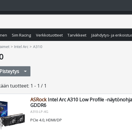
inen
Sim Racing
Verkkotuotteet
Tarvikkeet
Jäähdytys- ja erikoistu
jaimet
Intel Arc
A310
0
Pisteytys
tään
tuotteet
:
1 - 1 / 1
ASRock
Intel Arc A310 Low Profile -näytönohj
GDDR6
A310-LP-4G
PCIe 4.0, HDMI/DP