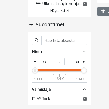
format_list_bulleted
Ulkoiset näytönohjaimet
1
Näytä kaikki
tag
filter_list
Suodattimet
search
Hinta
expand_less
-
€
€
134 €
133 €
134 €
Valmistaja
expand_less
ASRock
check_box_outline_blank
1