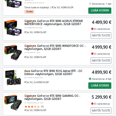
GV-N5090AORUSX-W-32GD-BST2
fiber_manual_record
Varastossa 1 kpl
Tämä tuote on käytetty! | PCIe 5.0, HDMI/3xDP
LISÄÄ KORIIN
Outlet
Gigabyte
GeForce RTX 5090 AORUS XTREME
4 499,90 €
WATERFORCE -näytönohjain, 32GB GDDR7
GV-N5090AORUSX-W-32GD
fiber_manual_record
Ei varastossa
PCIe 5.0, HDMI/3xDP
NÄYTÄ TUOTE
Gigabyte
GeForce RTX 5090 WINDFORCE OC -
4 999,90 €
näytönohjain, 32GB GDDR7
GV-N5090WF3OC-32GD
fiber_manual_record
Ei varastossa
PCIe 5.0, HDMI/3xDP
NÄYTÄ TUOTE
Asus
GeForce RTX 5090 ROG Astral BTF - OC
4 899,90 €
Edition -näytönohjain, 32GB GDDR7
ROG-ASTRAL-RTX5090-O32G-BTF-GA
fiber_manual_record
Varastossa 4 kpl
PCIe 5.0, 2xHDMI/3xDP
LISÄÄ KORIIN
Gigabyte
GeForce RTX 5090 GAMING OC -
5 299,90 €
näytönohjain, 32GB GDDR7
GV-N5090GAMING-OC-32GD
fiber_manual_record
Ei varastossa
star
star
star
star_border
star_border
(1)
NÄYTÄ TUOTE
PCIe 5.0, HDMI/3xDP