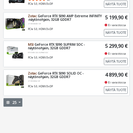
NÄYTÄ TUOTE
PCIe 5.0, HDMI/3xDP
Zotac
GeForce RTX 5090 AMP Extreme INFINITY
5 199,90 €
-näytönohjain, 32GB GDDR7
ZT-B50900B-10P
fiber_manual_record
Ei varastossa
PCIe 5.0, HDMI/3xDP
NÄYTÄ TUOTE
MSI
GeForce RTX 5090 SUPRIM SOC -
5 299,90 €
näytönohjain, 32GB GDDR7
RTX-5090-32G-SUPRIM-SOC
fiber_manual_record
Ei varastossa
PCIe 5.0, HDMI/3xDP
NÄYTÄ TUOTE
Zotac
GeForce RTX 5090 SOLID OC -
4 899,90 €
näytönohjain, 32GB GDDR7
ZT-B50900J-10P
fiber_manual_record
Ei varastossa
PCIe 5.0, HDMI/3xDP
NÄYTÄ TUOTE
tag
25