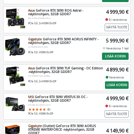
Asus
GeForce RTX 5090 ROG Astral -
4 999,90 €
näytönohjain, 32GB GDDR7
ROG-ASTRAL-RTX5090-32G-GAMING
fiber_manual_record
Ei varastossa
PCIe 5.0, 2xHDMI/3xDP
NÄYTÄ TUOTE
Gigabyte
GeForce RTX 5090 AORUS INFINITY -
5 999,90 €
näytönohjain, 32GB GDDR7
GV-N5090AORUS-IF-32GD
fiber_manual_record
Varastossa 1 kpl
PCIe 5.0, HDMI/3xDP
LISÄÄ KORIIN
Asus
GeForce RTX 5090 TUF Gaming - OC Edition
4 899,90 €
-näytönohjain, 32GB GDDR7
TUF-RTX5090-O32G-GAMING
fiber_manual_record
Varastossa
PCIe 5.0, 2xHDMI/3xDP
LISÄÄ KORIIN
MSI
GeForce RTX 5090 VENTUS 3X OC -
4 999,90 €
näytönohjain, 32GB GDDR7
RTX-5090-32G-VENTUS-3X-OC
fiber_manual_record
Ei varastossa
star
star
star
star
star
(6)
NÄYTÄ TUOTE
PCIe 5.0, HDMI/3xDP
Gigabyte
(Outlet) GeForce RTX 5090 AORUS
XTREME WATERFORCE -näytönohjain, 32GB
4 149,90 €
GDDR7