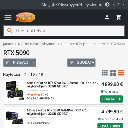
brightness_medium
Blogi
UKK
Yritysmyynti
Yhteystiedot
FI
menu
person
shopping_cart
search
ohjaimet
NVIDIA näytönohjaimet
GeForce RTX pelaamiseen
RTX 5090
RTX 5090
sort
Pisteytys
filter_list
SUODATA
apps
grid_view
table_rows
Näytetään
:
1 - 19 / 19
Asus
GeForce RTX 5090 ROG Astral - OC Edition -
4 899,90 €
näytönohjain, 32GB GDDR7
ROG-ASTRAL-RTX5090-O32G-GAMING
fiber_manual_record
Varastossa
star
star
star
star
star_half
(4)
LISÄÄ KORIIN
PCIe 5.0, 2xHDMI/3xDP
MSI
GeForce RTX 5090 GAMING TRIO OC -
4 799,90 €
näytönohjain, 32GB GDDR7
RTX-5090-32G-GAMING-TRIO-OC
fiber_manual_record
Varastossa 4 kpl
PCIe 5.0, HDMI/3xDP
LISÄÄ KORIIN