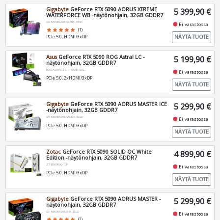
Gigabyte
GeForce RTX 5090 AORUS XTREME
5 399,90 €
WATERFORCE WB -näytönohjain, 32GB GDDR7
GV-N5090AORUSX-WB-32GD
fiber_manual_record
Ei varastossa
star
star
star
star
star
(1)
NÄYTÄ TUOTE
PCIe 5.0, HDMI/3xDP
Asus
GeForce RTX 5090 ROG Astral LC -
5 199,90 €
näytönohjain, 32GB GDDR7
ROG-ASTRAL-LC-RTX5090-32G-GAMI
fiber_manual_record
Ei varastossa
PCIe 5.0, 2xHDMI/3xDP
NÄYTÄ TUOTE
Gigabyte
GeForce RTX 5090 AORUS MASTER ICE
5 299,90 €
-näytönohjain, 32GB GDDR7
GV-N5090AORUSM-ICE-32GD
fiber_manual_record
Ei varastossa
PCIe 5.0, HDMI/3xDP
NÄYTÄ TUOTE
Zotac
GeForce RTX 5090 SOLID OC White
4 899,90 €
Edition -näytönohjain, 32GB GDDR7
ZT-B50900Q-10P
fiber_manual_record
Ei varastossa
PCIe 5.0, HDMI/3xDP
NÄYTÄ TUOTE
Gigabyte
GeForce RTX 5090 AORUS MASTER -
5 299,90 €
näytönohjain, 32GB GDDR7
GV-N5090AORUS-M-32GD
fiber_manual_record
Ei varastossa
star
star
star
star
star
(2)