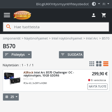
brightness_medium
Blogi
UKK
Yritysmyynti
Yhteystiedot
FI
menu
person
shopping_cart
search
Jimms.fi
Komponentit
Näytönohjaimet
Intel näytönohjaimet
Intel Arc
B570
B570
sort
Pisteytys
filter_list
SUODATA
apps
grid_view
table_rows
Näytetään
:
1 - 1 / 1
ASRock
Intel Arc B570 Challenger OC -
299,90 €
näytönohjain, 10GB GDDR6
B570-CL-10GO
fiber_manual_record
Ei varastossa
PCIe 4.0, 3xDP/1xHDMI
NÄYTÄ TUOTE
tag
25