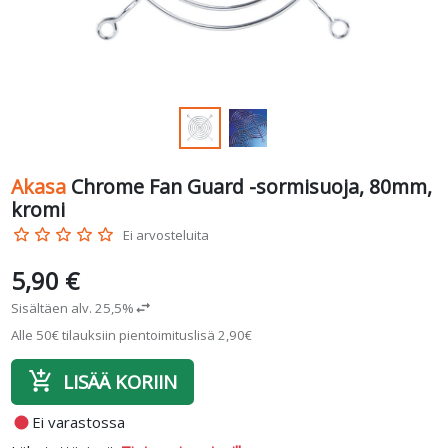
Akasa
Chrome Fan Guard -sormisuoja, 80mm,
kromi
star_border
star_border
star_border
star_border
star_border
Ei arvosteluita
5,90 €
Sisältäen alv. 25,5%
swap_horiz
Alle 50€ tilauksiin pientoimituslisä 2,90€
add_shopping_cart
LISÄÄ KORIIN
fiber_manual_record
Ei varastossa