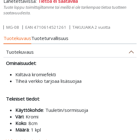
Lähetettävissä:
Tietoa ei saatavilla
Tuote loppu toimittajiltamme tai meillä ei ole tarkempaa tietoa tuotteen
saatavuudesta.
MG-08
EAN
4710614521261
TAKUUAIKA 2 vuotta
Tuotekuvaus
Tuoteturvallisuus
Tuotekuvaus
Ominaisuudet
:
Kiiltävä kromiefekti
Tiheä verkko tarjoaa lisäsuojaa
Tekniset tiedot
:
Käyttökohde
: Tuuletin/sormisuoja
Väri
: Kromi
Koko
: 8cm
Määrä
: 1 kpl