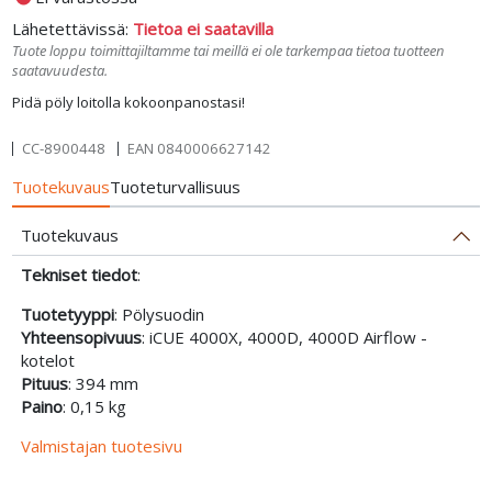
Lähetettävissä:
Tietoa ei saatavilla
Tuote loppu toimittajiltamme tai meillä ei ole tarkempaa tietoa tuotteen
saatavuudesta.
Pidä pöly loitolla kokoonpanostasi!
CC-8900448
EAN
0840006627142
Tuotekuvaus
Tuoteturvallisuus
Tuotekuvaus
Tekniset tiedot
:
Tuotetyyppi
: Pölysuodin
Yhteensopivuus
: iCUE 4000X, 4000D, 4000D Airflow -
kotelot
Pituus
: 394 mm
Paino
: 0,15 kg
Valmistajan tuotesivu