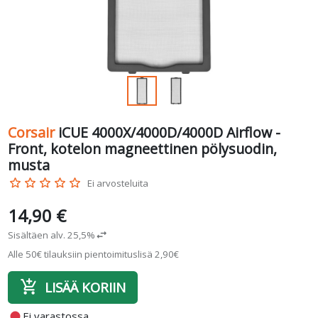
Corsair
iCUE 4000X/4000D/4000D Airflow -
Front, kotelon magneettinen pölysuodin,
musta
star_border
star_border
star_border
star_border
star_border
Ei arvosteluita
14,90 €
Sisältäen alv. 25,5%
swap_horiz
Alle 50€ tilauksiin pientoimituslisä 2,90€
add_shopping_cart
LISÄÄ KORIIN
fiber_manual_record
Ei varastossa