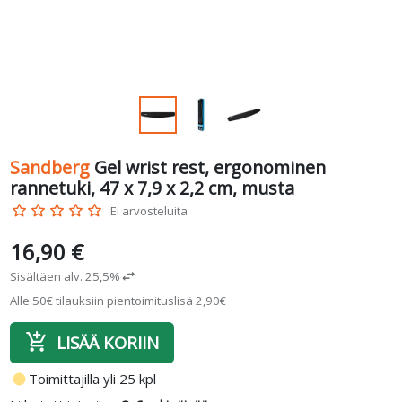
Sandberg
Gel wrist rest, ergonominen
rannetuki, 47 x 7,9 x 2,2 cm, musta
star_border
star_border
star_border
star_border
star_border
Ei arvosteluita
16,90 €
Sisältäen alv. 25,5%
swap_horiz
Alle 50€ tilauksiin pientoimituslisä 2,90€
add_shopping_cart
LISÄÄ KORIIN
fiber_manual_record
Toimittajilla yli 25 kpl