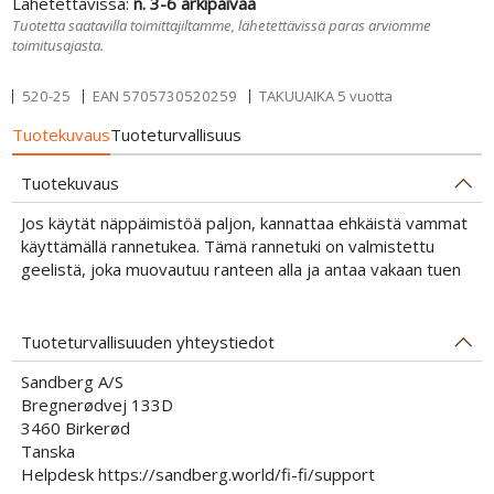
Lähetettävissä:
n. 3-6 arkipäivää
Tuotetta saatavilla toimittajiltamme, lähetettävissä paras arviomme
toimitusajasta.
520-25
EAN
5705730520259
TAKUUAIKA 5 vuotta
Tuotekuvaus
Tuoteturvallisuus
Tuotekuvaus
Jos käytät näppäimistöä paljon, kannattaa ehkäistä vammat
käyttämällä rannetukea. Tämä rannetuki on valmistettu
geelistä, joka muovautuu ranteen alla ja antaa vakaan tuen
Tuoteturvallisuuden yhteystiedot
Sandberg A/S
Bregnerødvej 133D
3460 Birkerød
Tanska
Helpdesk https://sandberg.world/fi-fi/support