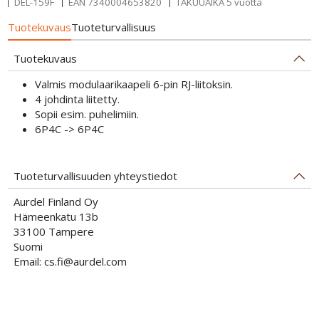
DEL-159F
EAN
7340004653820
TAKUUAIKA 5 vuotta
Tuotekuvaus
Tuoteturvallisuus
Tuotekuvaus
Valmis modulaarikaapeli 6-pin RJ-liitoksin.
4 johdinta liitetty.
Sopii esim. puhelimiin.
6P4C -> 6P4C
Tuoteturvallisuuden yhteystiedot
Aurdel Finland Oy
Hämeenkatu 13b
33100 Tampere
Suomi
Email: cs.fi@aurdel.com