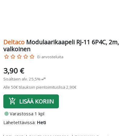
Deltaco
Modulaarikaapeli RJ-11 6P4C, 2m,
valkoinen
star_border
star_border
star_border
star_border
star_border
Ei arvosteluita
3,90 €
Sisältäen alv. 25,5%
swap_horiz
Alle 50€ tilauksiin pientoimituslisä 2,90€
add_shopping_cart
LISÄÄ KORIIN
fiber_manual_record
Varastossa 1 kpl
Lähetettävissä:
Heti