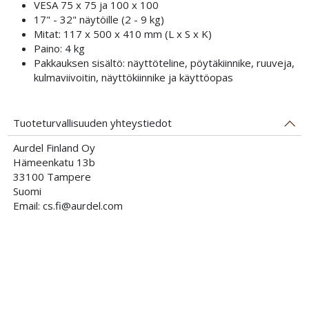
VESA 75 x 75 ja 100 x 100
17" - 32" näytöille (2 - 9 kg)
Mitat: 117 x 500 x 410 mm (L x S x K)
Paino: 4 kg
Pakkauksen sisältö: näyttöteline, pöytäkiinnike, ruuveja,
kulmaviivoitin, näyttökiinnike ja käyttöopas
Tuoteturvallisuuden yhteystiedot
Aurdel Finland Oy
Hämeenkatu 13b
33100 Tampere
Suomi
Email: cs.fi@aurdel.com