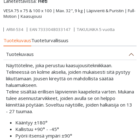
Lähetettävissä:
Heti
VESA 75 x 75 & 100 x 100 | Max. 32", 9 kg | Läpivienti & Puristin | Full-
Motion | Kaasujousi
ARM-534
EAN
7333048033147
TAKUUAIKA 5 vuotta
Tuotekuvaus
Tuoteturvallisuus
Tuotekuvaus
Näyttöteline, joka perustuu kaasujousitekniikkaan.
Telineessä on kolme akselia, joiden mukaisesti sitä pystyy
liikuttamaan. Jousen kireyttä on mahdollista säätää
haluamakseen.
Teline sisältää erillisen läpiviennin kaapeleita varten. Mukana
tulee asennustarvikkeet, joiden avulla se on helppo
kiinnittää pöytään. Soveltuu näytöille, joiden halkaisija on 13
- 27 tuumaa.
Kääntyy ±180°
Kallistuu +90° - -45°
Pyörii itsensä ympäri ±90°