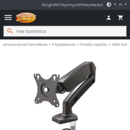
brightness_medium
Blogi
UKK
Yritysmyynti
Yhteystiedot
FI
menu
person
shopping_cart
search
Telineet/varret//kiinnikkeet
Pöytätelineet
Yhdelle näytölle
ARM-534