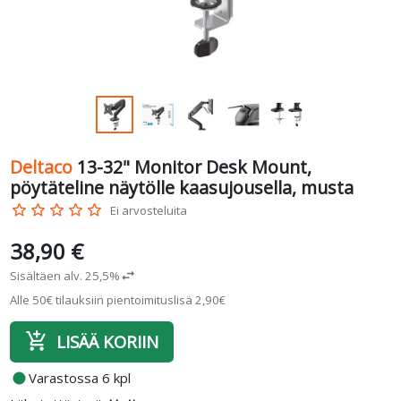
Deltaco
13-32" Monitor Desk Mount,
pöytäteline näytölle kaasujousella, musta
star_border
star_border
star_border
star_border
star_border
Ei arvosteluita
38,90 €
Sisältäen alv. 25,5%
swap_horiz
Alle 50€ tilauksiin pientoimituslisä 2,90€
add_shopping_cart
LISÄÄ KORIIN
fiber_manual_record
Varastossa 6 kpl