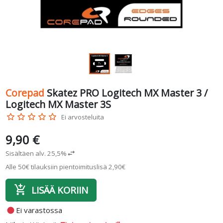
Corepad
Skatez PRO Logitech MX Master 3 /
Logitech MX Master 3S
star_border
star_border
star_border
star_border
star_border
Ei arvosteluita
9,90 €
Sisältäen alv. 25,5%
swap_horiz
Alle 50€ tilauksiin pientoimituslisä 2,90€
add_shopping_cart
LISÄÄ KORIIN
fiber_manual_record
Ei varastossa