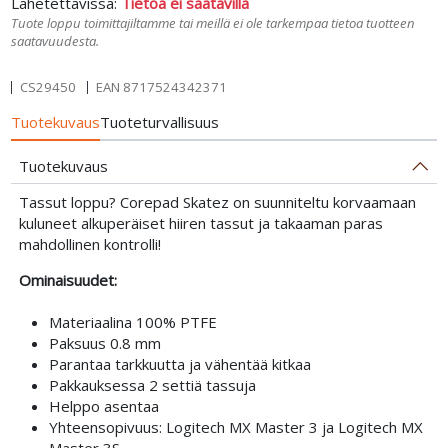
Lähetettävissä:
Tietoa ei saatavilla
Tuote loppu toimittajiltamme tai meillä ei ole tarkempaa tietoa tuotteen
saatavuudesta.
CS29450
EAN
8717524342371
Tuotekuvaus
Tuoteturvallisuus
Tuotekuvaus
Tassut loppu? Corepad Skatez on suunniteltu korvaamaan
kuluneet alkuperäiset hiiren tassut ja takaaman paras
mahdollinen kontrolli!
Ominaisuudet:
Materiaalina 100% PTFE
Paksuus 0.8 mm
Parantaa tarkkuutta ja vähentää kitkaa
Pakkauksessa 2 settiä tassuja
Helppo asentaa
Yhteensopivuus: Logitech MX Master 3 ja Logitech MX
Master 3S