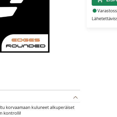
fiber_manual_record
Varastoss
Lähetettävis
ltu korvaamaan kuluneet alkuperäiset
 kontrolli!