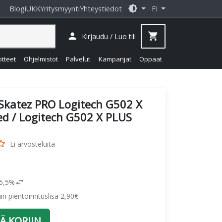
brightness_medium
Blogi
UKK
Yritysmyynti
Yhteystiedot
FI
person
shopping_cart
Kirjaudu / Luo tili
otteet
Ohjelmistot
Palvelut
Kampanjat
Oppaat
Skatez PRO Logitech G502 X
ed / Logitech G502 X PLUS
_border
Ei arvosteluita
swap_horiz
25,5%
siin pientoimituslisä 2,90€
Ä KORIIN