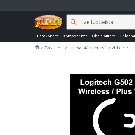
search
Tietokoneet
Komponentit
Oheislaitteet
Pelaam
Jimms.fi
home
Tarvikkeet
Hiirimatot/Hiirien lisätarvikkeet
Hi