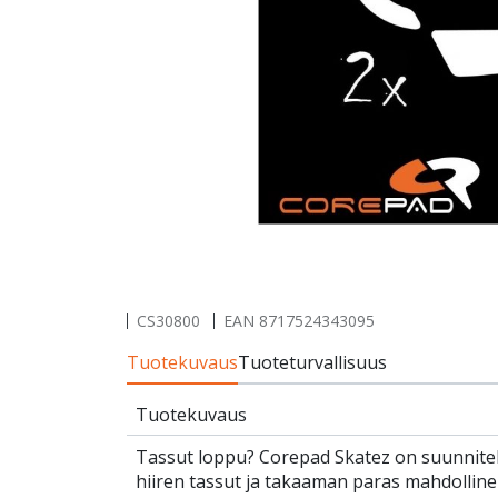
CS30800
EAN
8717524343095
Tuotekuvaus
Tuoteturvallisuus
Tuotekuvaus
Tassut loppu? Corepad Skatez on suunnite
hiiren tassut ja takaaman paras mahdollinen