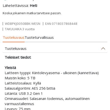
Lähetettävissä:
Heti
Koska jokainen matka tarvitsee passin.
WDBPKJ0050BBK-WESN
EAN
0718037868448
TAKUUAIKA 3 vuotta
Tuotekuvaus
Tuoteturvallisuus
Tuotekuvaus
Tekniset tiedot
:
Yleistä
Laitteen tyyppi: Kiintolevyasema - ulkoinen (kannettava)
Muistin koko: 5 TB
Laitteistosalaus: Kyllä
Salausalgoritmi: AES 256 bittiä
Liitäntä: USB 3.2 Gen 1
Ominaisuudet: Salasanan todennus, automaattinen
varmuustallennus
Leveys: 75 mm