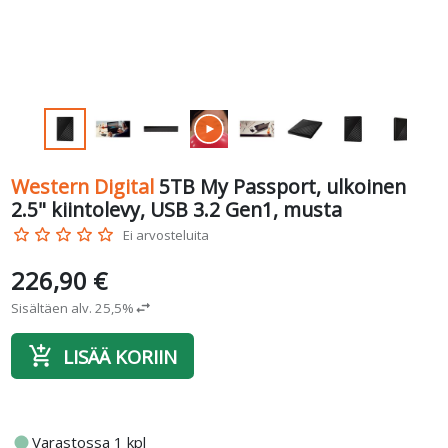
Western Digital
5TB My Passport, ulkoinen
2.5" kiintolevy, USB 3.2 Gen1, musta
star_border
star_border
star_border
star_border
star_border
Ei arvosteluita
226,90 €
Sisältäen alv. 25,5%
swap_horiz
add_shopping_cart
LISÄÄ KORIIN
fiber_manual_record
Varastossa 1 kpl