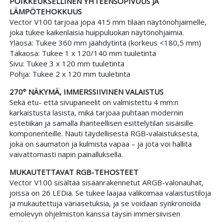
POIKKEUKSELLINEN YHTEENSOPIVUUS JA
LÄMPÖTEHOKKUUS
Vector V100 tarjoaa jopa 415 mm tilaan näytönohjaimelle,
joka tukee kaikenlaisia huippuluokan näytönohjaimia.
Yläosa: Tukee 360 mm jäähdytintä (korkeus <180,5 mm)
Takaosa: Tukee 1 x 120/140 mm tuuletinta
Sivu: Tukee 3 x 120 mm tuuletinta
Pohja: Tukee 2 x 120 mm tuuletinta
270° NÄKYMÄ, IMMERSSIIVINEN VALAISTUS
Sekä etu- että sivupaneelit on valmistettu 4 mm:n
karkaistusta lasista, mikä tarjoaa puhtaan modernin
estetiikan ja samalla ihanteellisen esittelytilan sisäisille
komponenteille. Nauti täydellisestä RGB-valaistuksesta,
joka on saumaton ja kulmista vapaa – ja jota voi hallita
vaivattomasti napin painalluksella.
MUKAUTETTAVAT RGB-TEHOSTEET
Vector V100 sisältää sisäänrakennetut ARGB-valonauhat,
joissa on 26 LEDiä. Se tukee laajaa valikoimaa valaistustiloja
ja mukautettuja väriasetuksia, ja se voidaan synkronoida
emolevyn ohjelmiston kanssa täysin immersiivisen