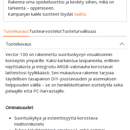
Rakenna oma opiskelusettisi ja keskity siihen, mikä on
tärkeintä – oppimiseen.
Kampanjan kaikki tuotteet löydät
täältä
.
Tuotekuvaus
Tuotearvostelut
Tuoteturvallisuus
Tuotekuvaus
Vector 100 on rakennettu suorituskyvyn visualisoinnin
konseptin ympärille. Kaksi karkaistua lasipaneelia, erillinen
näyttöalusta ja integroitu ARGB-valonauha korostavat
laitteistosi tyylikkäästi. Sen mukautuva rakenne tarjoaa
täydellisen tasapainon DIY-joustavuuden ja asennuksen
helppouden välillä – se on henkilökohtainen esittelytila sekä
pelaajille että PC-harrastajille.
Ominaisuudet
:
Suorituskykyä ja esteettisyyttä korostava
miditornikotelo
Tukee takaliitäntäisiä emolevyjä, mikä optimoi