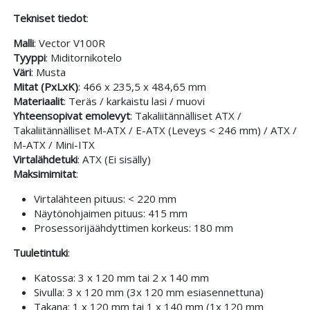
Tekniset tiedot
:
Malli
: Vector V100R
Tyyppi
: Miditornikotelo
Väri
: Musta
Mitat (PxLxK)
: 466 x 235,5 x 484,65 mm
Materiaalit
: Teräs / karkaistu lasi / muovi
Yhteensopivat emolevyt
: Takaliitännälliset ATX /
Takaliitännälliset M-ATX / E-ATX (Leveys < 246 mm) / ATX /
M-ATX / Mini-ITX
Virtalähdetuki
: ATX (Ei sisälly)
Maksimimitat
:
Virtalähteen pituus: < 220 mm
Näytönohjaimen pituus: 415 mm
Prosessorijäähdyttimen korkeus: 180 mm
Tuuletintuki
:
Katossa: 3 x 120 mm tai 2 x 140 mm
Sivulla: 3 x 120 mm (3x 120 mm esiasennettuna)
Takana: 1 x 120 mm tai 1 x 140 mm (1x 120 mm