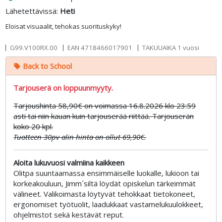
Lähetettävissä:
Heti
Eloisat visuaalit, tehokas suorituskyky!
G99.V100RX.00
EAN
4718466017901
TAKUUAIKA 1 vuosi
Back to School
local_offer
Tarjouserä on loppuunmyyty.
Tarjoushinta 58,90€ on voimassa 16.8.2026 klo 23:59
asti tai niin kauan kuin tarjouserää riittää. Tarjouserän
koko 20 kpl.
Tuotteen 30pv alin hinta on ollut 69,90€.
Aloita lukuvuosi valmiina kaikkeen
Olitpa suuntaamassa ensimmäiselle luokalle, lukioon tai
korkeakouluun, Jimm´siltä löydät opiskelun tärkeimmät
välineet. Valikoimasta löytyvät tehokkaat tietokoneet,
ergonomiset työtuolit, laadukkaat vastamelukuulokkeet,
ohjelmistot sekä kestävät reput.