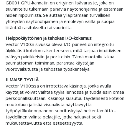
GB001 GPU-kannatin on erityinen lisävaruste, joka on
suunniteltu tukemaan painavia näytönohjaimia ja estämään
niiden riippumista. Se auttaa ylläpitämään turvallisen
yhteyden näytönohjaimen ja emolevyn välillä ja suojaa
liitäntää rasitukselta tai vaurioilta.
Helppokäyttöinen ja tehokas I/O-kokemus
Vector V100:n sivussa oleva I/O-paneeli on integroitu
älykkäästi kotelon rakenteeseen, mikä tarjoaa intuitiivisen
pääsyn painikkeisiin ja portteihin. Tämä muotoilu takaa
saumattoman toiminnan, parantaa käyttäjän
vuorovaikutusta ja tehostaa työskentelyä.
ILMAISE TYYLIÄ
Vector V100:ssa on irrotettava käsinoja, jonka avulla
käyttäjät voivat vaihtaa tyyliä lennossa ja tuoda esiin omaa
persoonallisuuttaan. Käsinoja sulautuu täydellisesti kotelon
muotoiluun ja lisää visuaalista näyttävyyttä
työpöytäkokoonpanoon suorituskykyä heikentämättä –
täydellinen valinta pelaajille, jotka haluavat sekä
mukautettavuutta että esteettisyyttä.