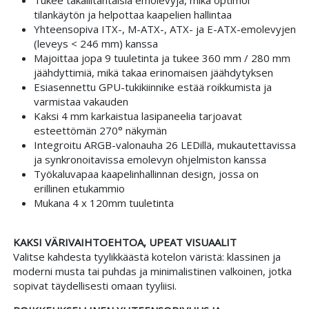
tilankäytön ja helpottaa kaapelien hallintaa
Yhteensopiva ITX-, M-ATX-, ATX- ja E-ATX-emolevyjen
(leveys < 246 mm) kanssa
Majoittaa jopa 9 tuuletinta ja tukee 360 mm / 280 mm
jäähdyttimiä, mikä takaa erinomaisen jäähdytyksen
Esiasennettu GPU-tukikiinnike estää roikkumista ja
varmistaa vakauden
Kaksi 4 mm karkaistua lasipaneelia tarjoavat
esteettömän 270° näkymän
Integroitu ARGB-valonauha 26 LEDillä, mukautettavissa
ja synkronoitavissa emolevyn ohjelmiston kanssa
Työkaluvapaa kaapelinhallinnan design, jossa on
erillinen etukammio
Mukana 4 x 120mm tuuletinta
KAKSI VÄRIVAIHTOEHTOA, UPEAT VISUAALIT
Valitse kahdesta tyylikkäästä kotelon väristä: klassinen ja
moderni musta tai puhdas ja minimalistinen valkoinen, jotka
sopivat täydellisesti omaan tyyliisi.