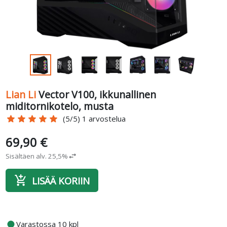
Lian Li
Vector V100, ikkunallinen
miditornikotelo, musta
star
star
star
star
star
(5/5) 1 arvostelua
69,90 €
Sisältäen alv. 25,5%
swap_horiz
add_shopping_cart
LISÄÄ KORIIN
fiber_manual_record
Varastossa 10 kpl