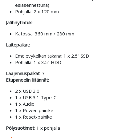
esiasennettuna)
Pohjalla: 2 x 120 mm
Jäähdytintuki
:
Katossa: 360 mm / 280 mm
Laitepaikat
:
Emolevykelkan takana: 1 x 2.5" SSD
Pohjalla: 1 x 3.5" HDD
Laajennuspaikat
: 7
Etupaneelin liitännät
:
2 x USB 3.0
1 x USB 3.1 Type-C
1 x Audio
1 x Power-painike
1 x Reset-painike
Pölysuotimet
: 1 x pohjalla