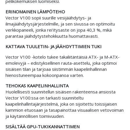
pelikokemuksen luomiseksi.
ERINOMAINEN LÄMPÖTEHO
Vector V100 sopii suurille vesijäähdytys- ja
ilmajäähdytysjärjestelmille, ja sen sivussa on optimoitu
verkkopaneeli, jonka rei'itysaste on jopa 40,3 %, mikä
parantaa jäähdytystehokkuutta huomattavasti.
KATTAVA TUULETIN- JA JÄÄHDYTTIMIEN TUKI
Vector V100 -kotelo tukee takaliitäntäisiä ATX- ja M-ATX-
emolevyjä – edistyksellinen rauta-asettelu, joka optimoi
sisäisen tilan ja tarjoaa siistimmän kaapelinhallinnan
hienostuneempaa kokoonpanoa varten.
TEHOKAS KAAPELINHALLINTA
Huolellisesti suunnitellun sisäisen rakenteensa ansiosta
Vector V100:ssa on tarkasti suunniteltu
kaapelinhallintajärjestelmä, joka on sijoitettu toissijaisen
kammion etuosaan ja tasapainottaa visuaalisen vetovoiman
ja käytännöllisen toimivuuden.
SISÄLTÄÄ GPU-TUKIKANNATTIMEN